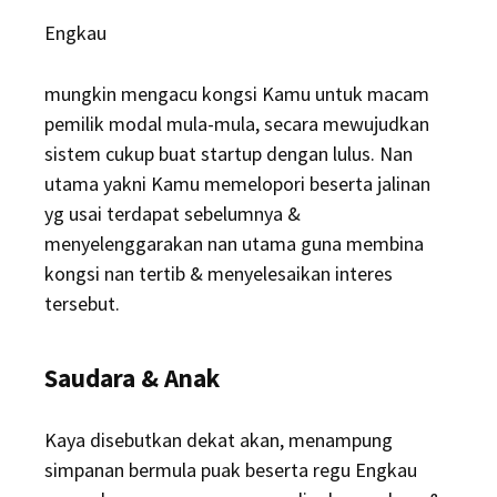
Engkau
mungkin mengacu kongsi Kamu untuk macam
pemilik modal mula-mula, secara mewujudkan
sistem cukup buat startup dengan lulus. Nan
utama yakni Kamu memelopori beserta jalinan
yg usai terdapat sebelumnya &
menyelenggarakan nan utama guna membina
kongsi nan tertib & menyelesaikan interes
tersebut.
Saudara & Anak
Kaya disebutkan dekat akan, menampung
simpanan bermula puak beserta regu Engkau