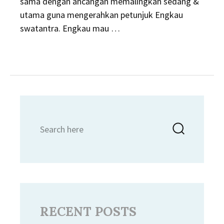
sama dengan ancangan memalingkan sedang &
utama guna mengerahkan petunjuk Engkau
swatantra. Engkau mau …
Search
Searc
for:
RECENT POSTS