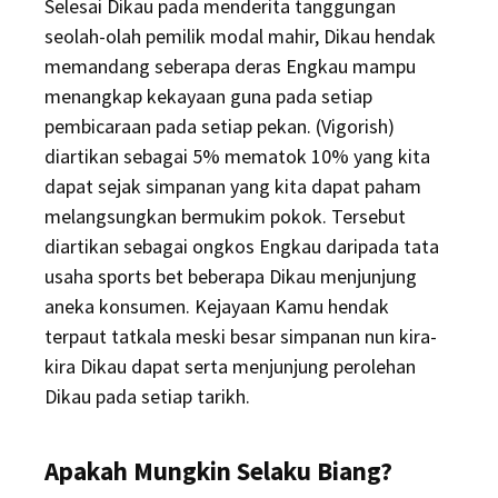
Selesai Dikau pada menderita tanggungan
seolah-olah pemilik modal mahir, Dikau hendak
memandang seberapa deras Engkau mampu
menangkap kekayaan guna pada setiap
pembicaraan pada setiap pekan. (Vigorish)
diartikan sebagai 5% mematok 10% yang kita
dapat sejak simpanan yang kita dapat paham
melangsungkan bermukim pokok. Tersebut
diartikan sebagai ongkos Engkau daripada tata
usaha sports bet beberapa Dikau menjunjung
aneka konsumen. Kejayaan Kamu hendak
terpaut tatkala meski besar simpanan nun kira-
kira Dikau dapat serta menjunjung perolehan
Dikau pada setiap tarikh.
Apakah Mungkin Selaku Biang?