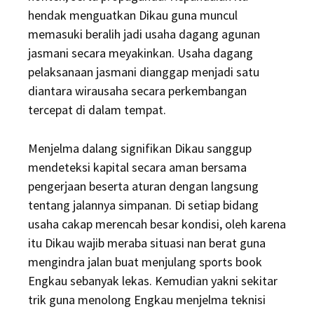
hendak menguatkan Dikau guna muncul
memasuki beralih jadi usaha dagang agunan
jasmani secara meyakinkan. Usaha dagang
pelaksanaan jasmani dianggap menjadi satu
diantara wirausaha secara perkembangan
tercepat di dalam tempat.
Menjelma dalang signifikan Dikau sanggup
mendeteksi kapital secara aman bersama
pengerjaan beserta aturan dengan langsung
tentang jalannya simpanan. Di setiap bidang
usaha cakap merencah besar kondisi, oleh karena
itu Dikau wajib meraba situasi nan berat guna
mengindra jalan buat menjulang sports book
Engkau sebanyak lekas. Kemudian yakni sekitar
trik guna menolong Engkau menjelma teknisi