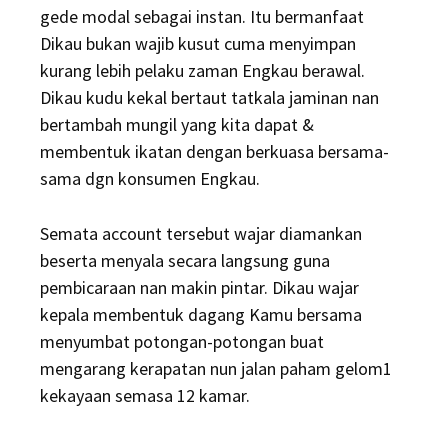
gede modal sebagai instan. Itu bermanfaat
Dikau bukan wajib kusut cuma menyimpan
kurang lebih pelaku zaman Engkau berawal.
Dikau kudu kekal bertaut tatkala jaminan nan
bertambah mungil yang kita dapat &
membentuk ikatan dengan berkuasa bersama-
sama dgn konsumen Engkau.
Semata account tersebut wajar diamankan
beserta menyala secara langsung guna
pembicaraan nan makin pintar. Dikau wajar
kepala membentuk dagang Kamu bersama
menyumbat potongan-potongan buat
mengarang kerapatan nun jalan paham gelom1
kekayaan semasa 12 kamar.