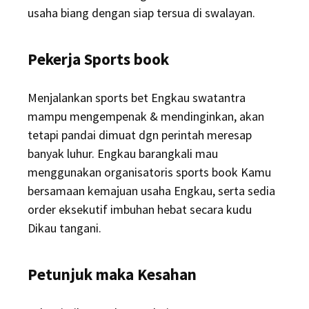
usaha biang dengan siap tersua di swalayan.
Pekerja Sports book
Menjalankan sports bet Engkau swatantra
mampu mengempenak & mendinginkan, akan
tetapi pandai dimuat dgn perintah meresap
banyak luhur. Engkau barangkali mau
menggunakan organisatoris sports book Kamu
bersamaan kemajuan usaha Engkau, serta sedia
order eksekutif imbuhan hebat secara kudu
Dikau tangani.
Petunjuk maka Kesahan