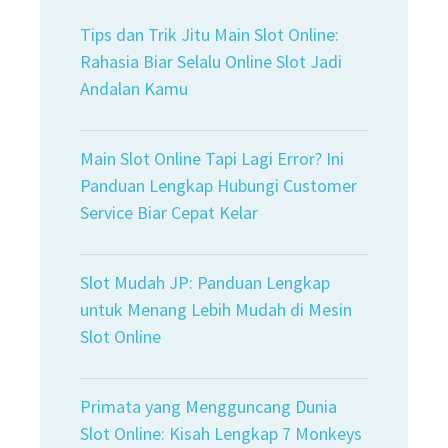
Tips dan Trik Jitu Main Slot Online:
Rahasia Biar Selalu Online Slot Jadi
Andalan Kamu
Main Slot Online Tapi Lagi Error? Ini
Panduan Lengkap Hubungi Customer
Service Biar Cepat Kelar
Slot Mudah JP: Panduan Lengkap
untuk Menang Lebih Mudah di Mesin
Slot Online
Primata yang Mengguncang Dunia
Slot Online: Kisah Lengkap 7 Monkeys