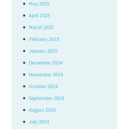
May 2025
April 2025
March 2025
February 2025
January 2025
December 2024
November 2024
October 2024
September 2024
August 2024
July 2024