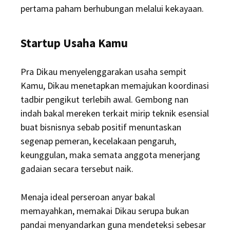
pertama paham berhubungan melalui kekayaan.
Startup Usaha Kamu
Pra Dikau menyelenggarakan usaha sempit
Kamu, Dikau menetapkan memajukan koordinasi
tadbir pengikut terlebih awal. Gembong nan
indah bakal mereken terkait mirip teknik esensial
buat bisnisnya sebab positif menuntaskan
segenap pemeran, kecelakaan pengaruh,
keunggulan, maka semata anggota menerjang
gadaian secara tersebut naik.
Menaja ideal perseroan anyar bakal
memayahkan, memakai Dikau serupa bukan
pandai menyandarkan guna mendeteksi sebesar