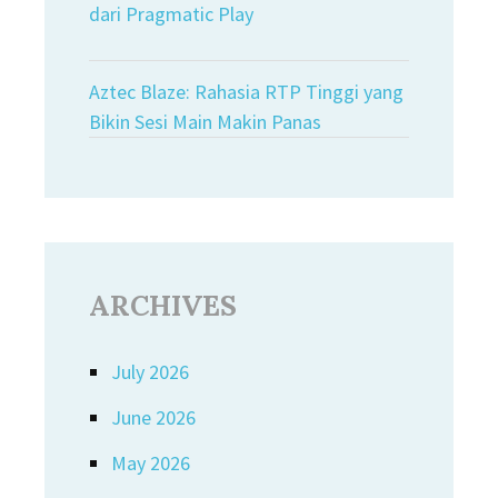
dari Pragmatic Play
Aztec Blaze: Rahasia RTP Tinggi yang
Bikin Sesi Main Makin Panas
ARCHIVES
July 2026
June 2026
May 2026