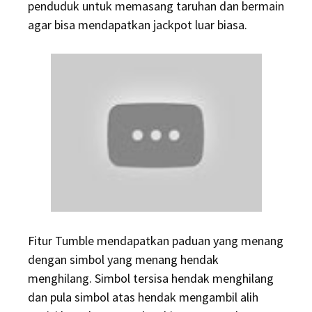
penduduk untuk memasang taruhan dan bermain
agar bisa mendapatkan jackpot luar biasa.
Fitur Tumble mendapatkan paduan yang menang
dengan simbol yang menang hendak
menghilang. Simbol tersisa hendak menghilang
dan pula simbol atas hendak mengambil alih