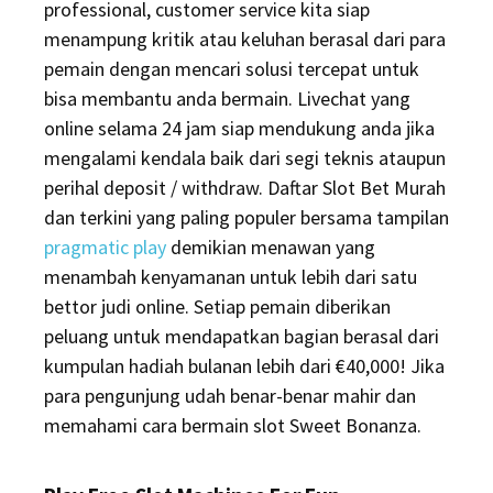
professional, customer service kita siap
menampung kritik atau keluhan berasal dari para
pemain dengan mencari solusi tercepat untuk
bisa membantu anda bermain. Livechat yang
online selama 24 jam siap mendukung anda jika
mengalami kendala baik dari segi teknis ataupun
perihal deposit / withdraw. Daftar Slot Bet Murah
dan terkini yang paling populer bersama tampilan
pragmatic play
demikian menawan yang
menambah kenyamanan untuk lebih dari satu
bettor judi online. Setiap pemain diberikan
peluang untuk mendapatkan bagian berasal dari
kumpulan hadiah bulanan lebih dari €40,000! Jika
para pengunjung udah benar-benar mahir dan
memahami cara bermain slot Sweet Bonanza.