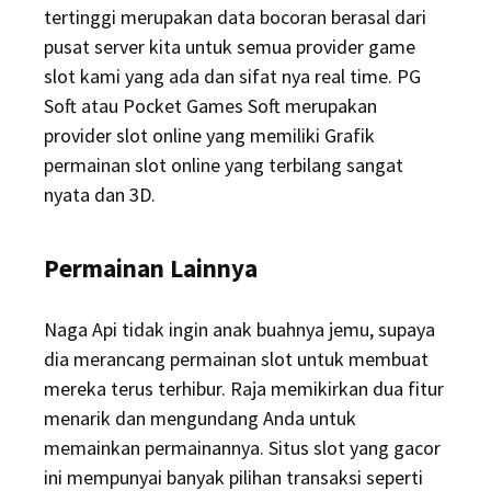
tertinggi merupakan data bocoran berasal dari
pusat server kita untuk semua provider game
slot kami yang ada dan sifat nya real time. PG
Soft atau Pocket Games Soft merupakan
provider slot online yang memiliki Grafik
permainan slot online yang terbilang sangat
nyata dan 3D.
Permainan Lainnya
Naga Api tidak ingin anak buahnya jemu, supaya
dia merancang permainan slot untuk membuat
mereka terus terhibur. Raja memikirkan dua fitur
menarik dan mengundang Anda untuk
memainkan permainannya. Situs slot yang gacor
ini mempunyai banyak pilihan transaksi seperti