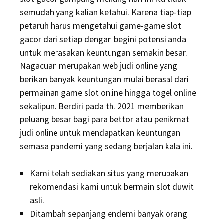
semudah yang kalian ketahui. Karena tiap-tiap
petaruh harus mengetahui game-game slot
gacor dari setiap dengan begini potensi anda
untuk merasakan keuntungan semakin besar.
Nagacuan merupakan web judi online yang
berikan banyak keuntungan mulai berasal dari
permainan game slot online hingga togel online
sekalipun. Berdiri pada th. 2021 memberikan
peluang besar bagi para bettor atau penikmat
judi online untuk mendapatkan keuntungan
semasa pandemi yang sedang berjalan kala ini.
Kami telah sediakan situs yang merupakan
rekomendasi kami untuk bermain slot duwit
asli.
Ditambah sepanjang endemi banyak orang