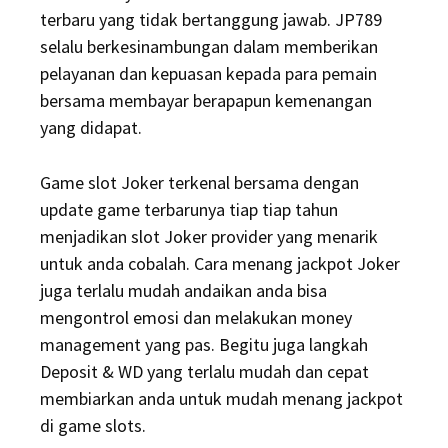
terbaru yang tidak bertanggung jawab. JP789
selalu berkesinambungan dalam memberikan
pelayanan dan kepuasan kepada para pemain
bersama membayar berapapun kemenangan
yang didapat.
Game slot Joker terkenal bersama dengan
update game terbarunya tiap tiap tahun
menjadikan slot Joker provider yang menarik
untuk anda cobalah. Cara menang jackpot Joker
juga terlalu mudah andaikan anda bisa
mengontrol emosi dan melakukan money
management yang pas. Begitu juga langkah
Deposit & WD yang terlalu mudah dan cepat
membiarkan anda untuk mudah menang jackpot
di game slots.