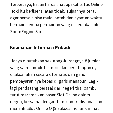
Terpercaya, kalian harus lihat apakah Situs Online
Hoki itu berlisensi atau tidak. Tujuannya tentu
agar pemain bisa mulai betah dan nyaman waktu
bermain semua permainan yang di sediakan oleh
ZoomEngine Slot.
Keamanan Informasi Pribadi
Hanya dibutuhkan sekurang-kurangnya 8 jumlah
yang sama untuk 1 simbol dan perhitungan nya
dilaksanakan secara otomatis dan garis
pembayaran nya bebas di garis manapun. Lagi-
lagi pendatang berasal dari negeri tirai bambu
turut meramaikan pasar Slot Online dalam
negeri, bersama dengan tampilan tradisional nan
menarik. Slot Online CQ9 sukses menarik minat