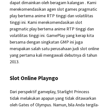
dapat dimainkan oleh beragam kalangan . Kami
merekomendasikan agen slot games pragmatic
play bertema anime RTP tinggi dan volatilitas
tinggi ini. Kami merekomendasikan slot
pragmatic play bertema anime RTP tinggi dan
volatilitas tinggi ini. GamePlay yang kerap kita
bersama dengan singkatan GMP ini juga
merupakan salah satu perusahaan judi slot online
yang pertama kali mengawali debutnya di tahun
2013.
Slot Online Playngo
Dari perspektif gameplay, Starlight Princess
tidak melakukan apapun yang tidak ditawarkan
oleh Gates of Olympus. Namun, bila Anda tergila-