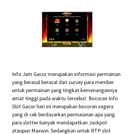
Info Jam Gacor merupakan informasi permainan
yang berasal berasal dari survey para member
untuk permainan yang tingkat kemenangannya
amat tinggi pada waktu tersebut. Bocoran Info
Slot Gacor hari ini merupakan bocoran segera
yang di cek berdasarkan permaianan apa yang
para slotter banyak mendapatkan Jackpot
ataupun Maxwin. Sedangkan untuk RTP slot