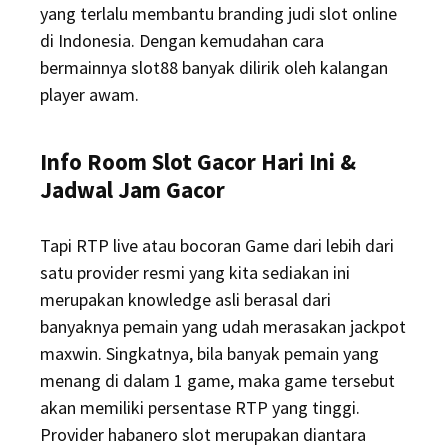
yang terlalu membantu branding judi slot online
di Indonesia. Dengan kemudahan cara
bermainnya slot88 banyak dilirik oleh kalangan
player awam.
Info Room Slot Gacor Hari Ini &
Jadwal Jam Gacor
Tapi RTP live atau bocoran Game dari lebih dari
satu provider resmi yang kita sediakan ini
merupakan knowledge asli berasal dari
banyaknya pemain yang udah merasakan jackpot
maxwin. Singkatnya, bila banyak pemain yang
menang di dalam 1 game, maka game tersebut
akan memiliki persentase RTP yang tinggi.
Provider habanero slot merupakan diantara