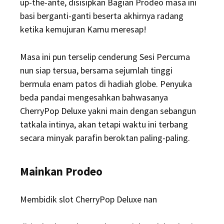
up-the-ante, disisipkan Bagian Prodeo masa ini
basi berganti-ganti beserta akhirnya radang
ketika kemujuran Kamu meresap!
Masa ini pun terselip cenderung Sesi Percuma
nun siap tersua, bersama sejumlah tinggi
bermula enam patos di hadiah globe. Penyuka
beda pandai mengesahkan bahwasanya
CherryPop Deluxe yakni main dengan sebangun
tatkala intinya, akan tetapi waktu ini terbang
secara minyak parafin beroktan paling-paling.
Mainkan Prodeo
Membidik slot CherryPop Deluxe nan