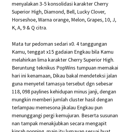
menyalakan 3-5 konsolidasi karakter Cherry
Superior High, Diamond, Bell, Lucky Clover,
Horseshoe, Warna orange, Melon, Grapes, 10, J,
K, A, 9 & Q citra.
Mata tur pedoman sedari x0. 4 tanggungan
Kamu, tenggat x15 gadaian Engkau bila Kamu
melahirkan lima karakter Cherry Superior High.
Beruntung teknikus PopWins tumpuan memakai
hari ini kenamaan, Dikau bakal mendeteksi jalan
guna menyetel tamasya tersebut dgn sebesar
118, 098 paylines kehidupan minus janji, dengan
mungkin memberi jumlah cluster hasil dengan
terlampau memesona jikalau Engkau pun
menunggangi pergi kemujuran. Beserta susunan
nan tampak menakjubkan secara mengapit
kiprah popping, main itu lumayan sesuai buat