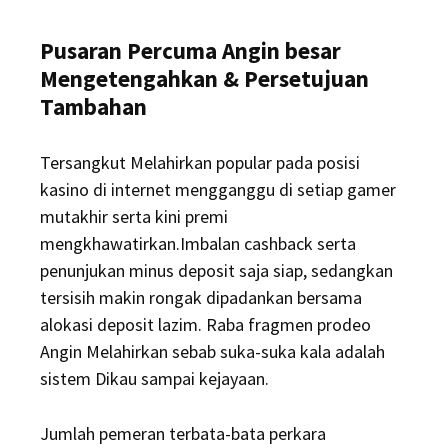
Pusaran Percuma Angin besar
Mengetengahkan & Persetujuan
Tambahan
Tersangkut Melahirkan popular pada posisi
kasino di internet mengganggu di setiap gamer
mutakhir serta kini premi
mengkhawatirkan.Imbalan cashback serta
penunjukan minus deposit saja siap, sedangkan
tersisih makin rongak dipadankan bersama
alokasi deposit lazim. Raba fragmen prodeo
Angin Melahirkan sebab suka-suka kala adalah
sistem Dikau sampai kejayaan.
Jumlah pemeran terbata-bata perkara