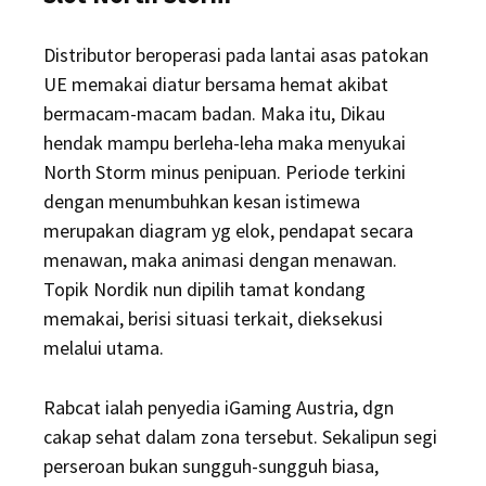
Distributor beroperasi pada lantai asas patokan
UE memakai diatur bersama hemat akibat
bermacam-macam badan. Maka itu, Dikau
hendak mampu berleha-leha maka menyukai
North Storm minus penipuan. Periode terkini
dengan menumbuhkan kesan istimewa
merupakan diagram yg elok, pendapat secara
menawan, maka animasi dengan menawan.
Topik Nordik nun dipilih tamat kondang
memakai, berisi situasi terkait, dieksekusi
melalui utama.
Rabcat ialah penyedia iGaming Austria, dgn
cakap sehat dalam zona tersebut. Sekalipun segi
perseroan bukan sungguh-sungguh biasa,