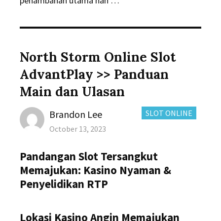
penambahan utama nan …
North Storm Online Slot
AdvantPlay >> Panduan
Main dan Ulasan
Author
CATEGORIES:
Brandon Lee
SLOT ONLINE
Posted
October 13, 2023
on
Pandangan Slot Tersangkut
Memajukan: Kasino Nyaman &
Penyelidikan RTP
Lokasi Kasino Angin Memajukan