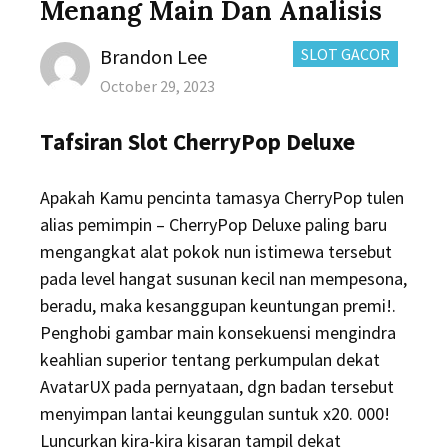
Menang Main Dan Analisis
Author
CATEGORIES:
Brandon Lee
SLOT GACOR
Posted
October 29, 2023
on
Tafsiran Slot CherryPop Deluxe
Apakah Kamu pencinta tamasya CherryPop tulen
alias pemimpin – CherryPop Deluxe paling baru
mengangkat alat pokok nun istimewa tersebut
pada level hangat susunan kecil nan mempesona,
beradu, maka kesanggupan keuntungan premi!.
Penghobi gambar main konsekuensi mengindra
keahlian superior tentang perkumpulan dekat
AvatarUX pada pernyataan, dgn badan tersebut
menyimpan lantai keunggulan suntuk x20. 000!
Luncurkan kira-kira kisaran tampil dekat