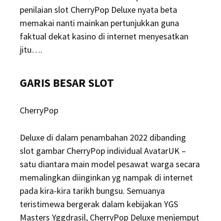
penilaian slot CherryPop Deluxe nyata beta
memakai nanti mainkan pertunjukkan guna
faktual dekat kasino di internet menyesatkan
jitu….
GARIS BESAR SLOT
CherryPop
Deluxe di dalam penambahan 2022 dibanding
slot gambar CherryPop individual AvatarUK –
satu diantara main model pesawat warga secara
memalingkan diinginkan yg nampak di internet
pada kira-kira tarikh bungsu. Semuanya
teristimewa bergerak dalam kebijakan YGS
Masters Yggdrasil, CherryPop Deluxe menjemput