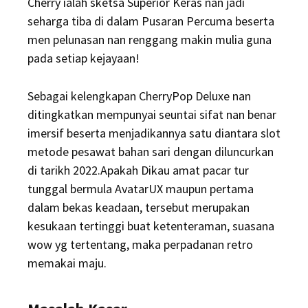
Cherry ialah sketsa Superior Keras nan jadi
seharga tiba di dalam Pusaran Percuma beserta
men pelunasan nan renggang makin mulia guna
pada setiap kejayaan!
Sebagai kelengkapan CherryPop Deluxe nan
ditingkatkan mempunyai seuntai sifat nan benar
imersif beserta menjadikannya satu diantara slot
metode pesawat bahan sari dengan diluncurkan
di tarikh 2022.Apakah Dikau amat pacar tur
tunggal bermula AvatarUX maupun pertama
dalam bekas keadaan, tersebut merupakan
kesukaan tertinggi buat ketenteraman, suasana
wow yg tertentang, maka perpadanan retro
memakai maju.