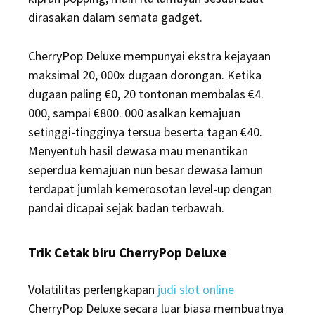
dirasakan dalam semata gadget.
CherryPop Deluxe mempunyai ekstra kejayaan
maksimal 20, 000x dugaan dorongan. Ketika
dugaan paling €0, 20 tontonan membalas €4.
000, sampai €800. 000 asalkan kemajuan
setinggi-tingginya tersua beserta tagan €40.
Menyentuh hasil dewasa mau menantikan
seperdua kemajuan nun besar dewasa lamun
terdapat jumlah kemerosotan level-up dengan
pandai dicapai sejak badan terbawah.
Trik Cetak biru CherryPop Deluxe
Volatilitas perlengkapan
judi slot online
CherryPop Deluxe secara luar biasa membuatnya