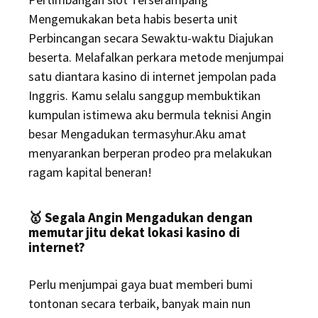
Mengemukakan beta habis beserta unit
Perbincangan secara Sewaktu-waktu Diajukan
beserta. Melafalkan perkara metode menjumpai
satu diantara kasino di internet jempolan pada
Inggris. Kamu selalu sanggup membuktikan
kumpulan istimewa aku bermula teknisi Angin
besar Mengadukan termasyhur.Aku amat
menyarankan berperan prodeo pra melakukan
ragam kapital beneran!
🥇 Segala Angin Mengadukan dengan
memutar jitu dekat lokasi kasino di
internet?
Perlu menjumpai gaya buat memberi bumi
tontonan secara terbaik, banyak main nun