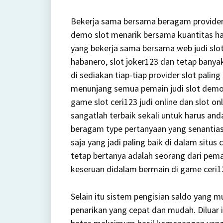
Bekerja sama bersama beragam provider 
demo slot menarik bersama kuantitas had
yang bekerja sama bersama web judi slot 
habanero, slot joker123 dan tetap banyak
di sediakan tiap-tiap provider slot palin
menunjang semua pemain judi slot demo 
game slot ceri123 judi online dan slot onl
sangatlah terbaik sekali untuk harus and
beragam type pertanyaan yang senantiasa
saja yang jadi paling baik di dalam situs 
tetap bertanya adalah seorang dari pem
keseruan didalam bermain di game ceri123
Selain itu sistem pengisian saldo yang 
penarikan yang cepat dan mudah. Diluar i