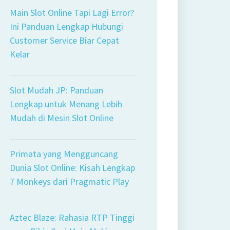
Main Slot Online Tapi Lagi Error?
Ini Panduan Lengkap Hubungi
Customer Service Biar Cepat
Kelar
Slot Mudah JP: Panduan
Lengkap untuk Menang Lebih
Mudah di Mesin Slot Online
Primata yang Mengguncang
Dunia Slot Online: Kisah Lengkap
7 Monkeys dari Pragmatic Play
Aztec Blaze: Rahasia RTP Tinggi