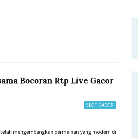
sama Bocoran Rtp Live Gacor
CATEGORIES:
SLOT GACOR
g telah mengembangkan permainan yang modern di