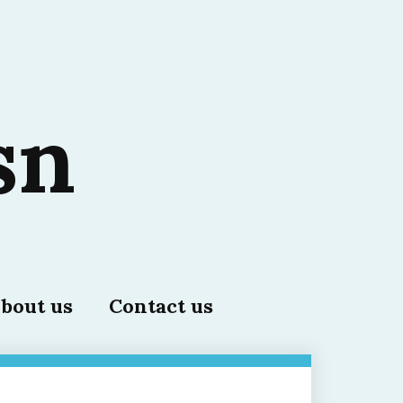
sn
bout us
Contact us