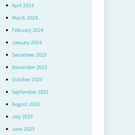
April 2024
March 2024
February 2024
January 2024
December 2023
November 2023
October 2023
September 2023
August 2023
July 2023
June 2023