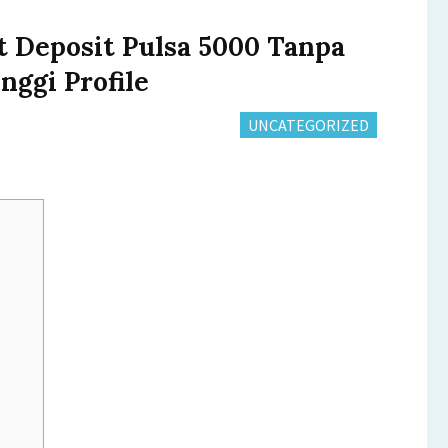
t Deposit Pulsa 5000 Tanpa
nggi Profile
CATEGORIES:
UNCATEGORIZED