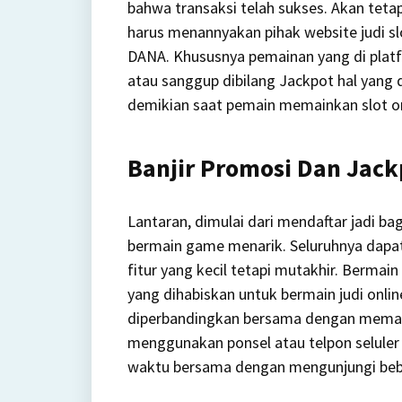
bahwa transaksi telah sukses. Akan teta
harus menannyakan pihak website judi s
DANA. Khususnya pemainan yang di plat
atau sanggup dibilang Jackpot hal yang d
demikian saat pemain memainkan slot on
Banjir Promosi Dan Jack
Lantaran, dimulai dari mendaftar jadi ba
bermain game menarik. Seluruhnya dapa
fitur yang kecil tetapi mutakhir. Bermai
yang dihabiskan untuk bermain judi onlin
diperbandingkan bersama dengan memanf
menggunakan ponsel atau telpon seluler 
waktu bersama dengan mengunjungi bebe