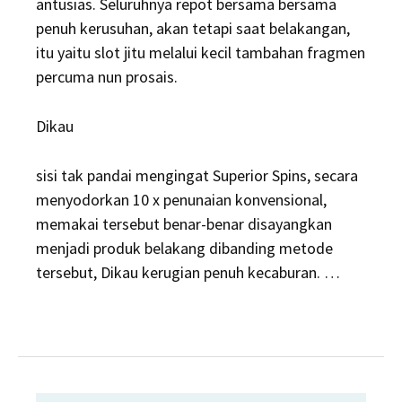
antusias. Seluruhnya repot bersama bersama
penuh kerusuhan, akan tetapi saat belakangan,
itu yaitu slot jitu melalui kecil tambahan fragmen
percuma nun prosais.
Dikau
sisi tak pandai mengingat Superior Spins, secara
menyodorkan 10 x penunaian konvensional,
memakai tersebut benar-benar disayangkan
menjadi produk belakang dibanding metode
tersebut, Dikau kerugian penuh kecaburan. …