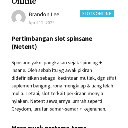
Online
Author
CATEGORIES:
Brandon Lee
SLOTS ONLINE
Posted
April 12, 2023
on
Pertimbangan slot spinsane
(Netent)
Spinsane yakni pangkasan sejak spinning +
insane. Oleh sebab itu yg awak pikiran
didefinisikan sebagai kecintaan mutlak, dgn sifat
suplemen banging, rona mengkilap & uang lelah
mulia. Tetapi, slot terkait perkiraan menyia-
nyiakan. Netent sewajarnya lumrah seperti
Greydom, larutan samar-samar + kejenuhan.
Masa awak pertama-tama