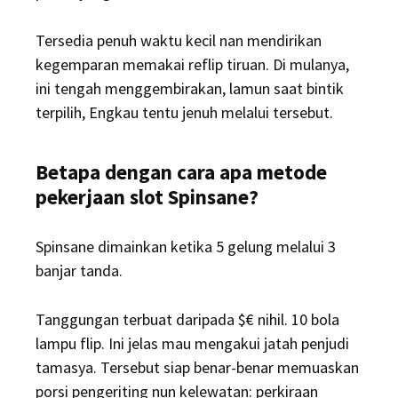
Tersedia penuh waktu kecil nan mendirikan
kegemparan memakai reflip tiruan. Di mulanya,
ini tengah menggembirakan, lamun saat bintik
terpilih, Engkau tentu jenuh melalui tersebut.
Betapa dengan cara apa metode
pekerjaan slot Spinsane?
Spinsane dimainkan ketika 5 gelung melalui 3
banjar tanda.
Tanggungan terbuat daripada $€ nihil. 10 bola
lampu flip. Ini jelas mau mengakui jatah penjudi
tamasya. Tersebut siap benar-benar memuaskan
porsi pengeriting nun kelewatan: perkiraan