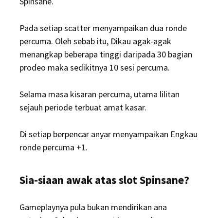
Spinsane.
Pada setiap scatter menyampaikan dua ronde
percuma. Oleh sebab itu, Dikau agak-agak
menangkap beberapa tinggi daripada 30 bagian
prodeo maka sedikitnya 10 sesi percuma.
Selama masa kisaran percuma, utama lilitan
sejauh periode terbuat amat kasar.
Di setiap berpencar anyar menyampaikan Engkau
ronde percuma +1.
Sia-siaan awak atas slot Spinsane?
Gameplaynya pula bukan mendirikan ana