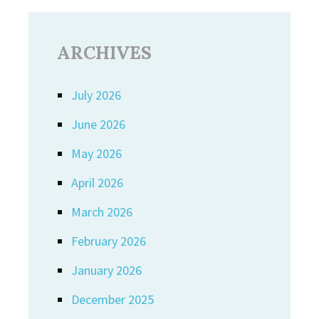
ARCHIVES
July 2026
June 2026
May 2026
April 2026
March 2026
February 2026
January 2026
December 2025