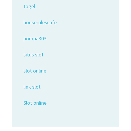
togel
houserulescafe
pompa303
situs slot
slot online
link slot
Slot online