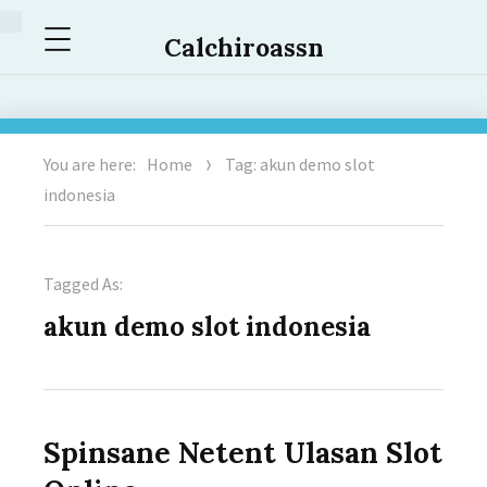
Menu
Calchiroassn
You are here:
Home
Tag: akun demo slot
indonesia
Tagged As:
akun demo slot indonesia
Spinsane Netent Ulasan Slot