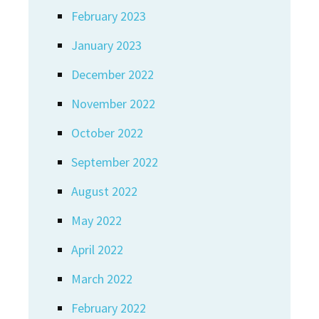
February 2023
January 2023
December 2022
November 2022
October 2022
September 2022
August 2022
May 2022
April 2022
March 2022
February 2022