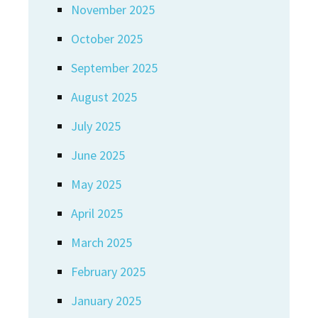
November 2025
October 2025
September 2025
August 2025
July 2025
June 2025
May 2025
April 2025
March 2025
February 2025
January 2025