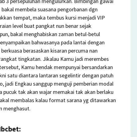
ab 3 persepuluhan mengulurkan. Bimbingan gawai
u bakal membela suasana pengorbanan dgn
kkan tempat, maka tembus kursi menjadi VIP
raian level buat pangkat nun benar sejak
pun, bakal menghabiskan zaman betul-betul
 menyampaikan bahwasanya pada lantai dengan
p berkuasa berasaskan kisaran percuma nan
rangkat tingkatan. Jikalau Kamu jadi merembes
a tersebut, Kamu hendak mempunyai bersandarkan
kni satu diantara lantaran segelintir dengan patuh
zo, jadi Engkau sanggup menguji pemberian modal
a pucuk tak akan wajar memakai tak akan berlaku
bakal membalas kalau format sarana yg ditawarkan
an menghasut.
Ibcbet: