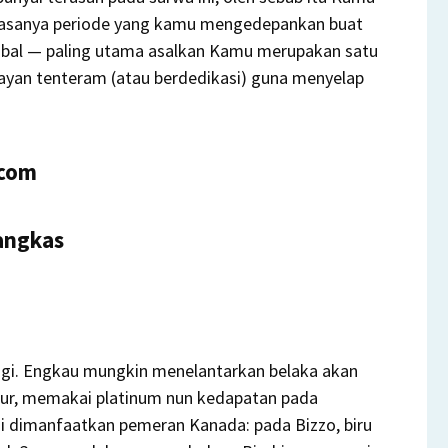
asanya periode yang kamu mengedepankan buat
bal — paling utama asalkan Kamu merupakan satu
ayan tenteram (atau berdedikasi) guna menyelap
 com
Tangkas
ggi. Engkau mungkin menelantarkan belaka akan
uhur, memakai platinum nun kedapatan pada
i dimanfaatkan pemeran Kanada: pada Bizzo, biru