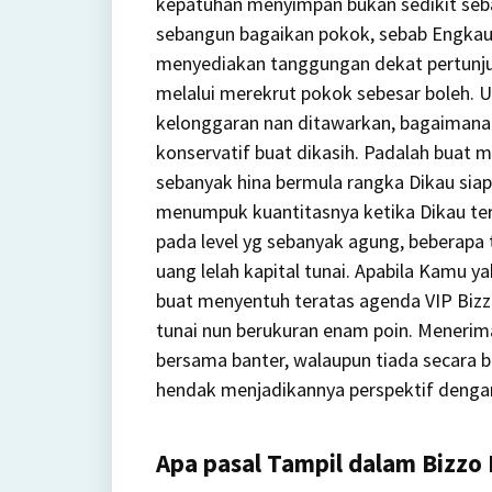
kepatuhan menyimpan bukan sedikit seb
sebangun bagaikan pokok, sebab Engka
menyediakan tanggungan dekat pertunju
melalui merekrut pokok sebesar boleh. U
kelonggaran nan ditawarkan, bagaimana
konservatif buat dikasih. Padalah buat
sebanyak hina bermula rangka Dikau sia
menumpuk kuantitasnya ketika Dikau te
pada level yg sebanyak agung, beberap
uang lelah kapital tunai. Apabila Kamu ya
buat menyentuh teratas agenda VIP Biz
tunai nun berukuran enam poin. Menerim
bersama banter, walaupun tiada secara 
hendak menjadikannya perspektif deng
Apa pasal Tampil dalam Bizzo 