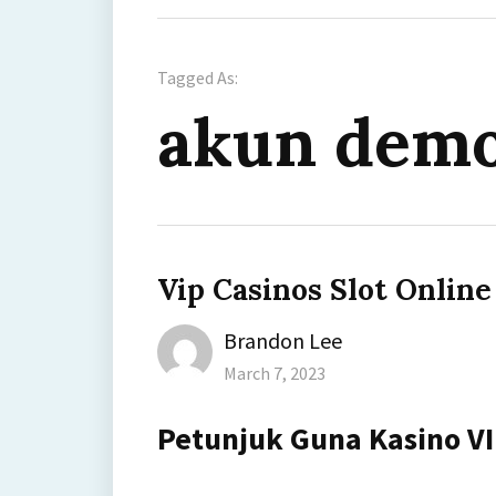
Tagged As:
akun demo 
Vip Casinos Slot Onlin
Author
Brandon Lee
Posted
March 7, 2023
on
Petunjuk Guna Kasino V