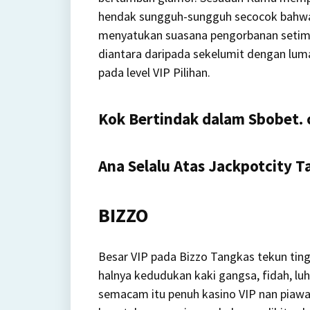
hendak sungguh-sungguh secocok bahw
menyatukan suasana pengorbanan setim
diantara daripada sekelumit dengan lum
pada level VIP Pilihan.
Kok Bertindak dalam Sbobet.
Ana Selalu Atas Jackpotcity 
BIZZO
Besar VIP pada Bizzo Tangkas tekun tin
halnya kedudukan kaki gangsa, fidah, l
semacam itu penuh kasino VIP nan piawa