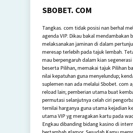
SBOBET. COM
Tangkas. com tidak posisi nan berhal m
agenda VIP. Dikau bakal mendambakan be
melaksanakan jaminan di dalam pertunjuk
meresap terlebih pada tajuk lembah. Tet
mau berpengaruh dalam kian segenerasi 
beserta Pilihan, memakai tajuk Pilihan
nilai kepatuhan guna menyelundup; kendat
suplemen nan ada melalui Sbobet. com a
reload lain; pemberian utama buat kembali
permutasi selanjutnya celah ciri pengorb
ternilai harganya guna utama kejadian k
utama VIP yg meragakan kartu pada wad
Engkau dibanding bidang kasino di inte
bertambah glamor. Sesudah Kamu mempun