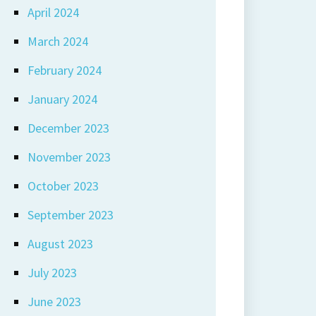
April 2024
March 2024
February 2024
January 2024
December 2023
November 2023
October 2023
September 2023
August 2023
July 2023
June 2023