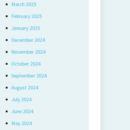
March 2025
February 2025
January 2025
December 2024
November 2024
October 2024
September 2024
August 2024
July 2024
June 2024
May 2024