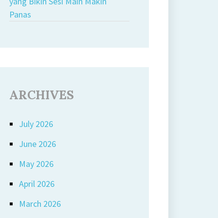
yang Bikin Sesi Main Makin
Panas
ARCHIVES
July 2026
June 2026
May 2026
April 2026
March 2026