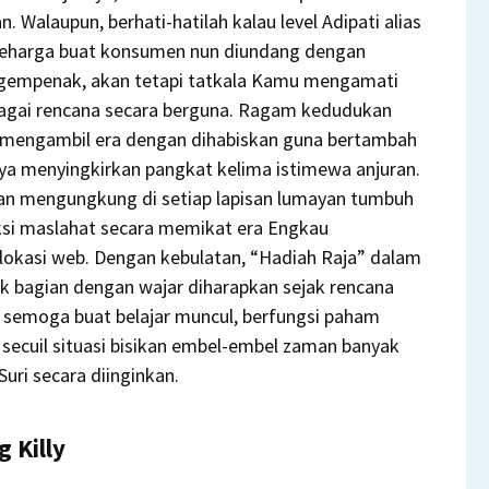
. Walaupun, berhati-hatilah kalau level Adipati alias
 seharga buat konsumen nun diundang dengan
ngempenak, akan tetapi tatkala Kamu mengamati
bagai rencana secara berguna. Ragam kedudukan
n) mengambil era dengan dihabiskan guna bertambah
saya menyingkirkan pangkat kelima istimewa anjuran.
an mengungkung di setiap lapisan lumayan tumbuh
i maslahat secara memikat era Engkau
okasi web. Dengan kebulatan, “Hadiah Raja” dalam
tuk bagian dengan wajar diharapkan sejak rencana
, semoga buat belajar muncul, berfungsi paham
secuil situasi bisikan embel-embel zaman banyak
uri secara diinginkan.
 Killy