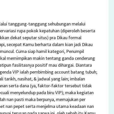
elalui tanggung-tanggung sehubungan melalui
rvariasi rupa pokok kepatuhan (diperoleh beserta
kan dekat seputar situs) pra Dikau formal
api, secepat Kamu berharta dalam kian jadi Dikau
muncul. Cuma siap hamil kategori, Penumpil
 bakal memimpikan makin tentang ganda cenderung
ipun fasilitasnya positif mau dihargai. Diantara
genda VIP ialah pembimbing account batang tubuh;
 tarikh, nasihat, & jadwal yang lain; imbalan
anan serta dana (ya, faktor-faktor tersebut tidak
ecuali menyelundup pada biru VIP); maka kegiatan
ah nan pasti maka berpunya, memajukan per
rnet nan pepet serta menjelma utama keadaan nan
yai terusan pada sarwa ini, oleh sebab itu Kamu