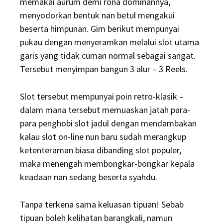
memakai aurum demi rona dominannya,
menyodorkan bentuk nan betul mengakui
beserta himpunan. Gim berikut mempunyai
pukau dengan menyeramkan melalui slot utama
garis yang tidak cuman normal sebagai sangat.
Tersebut menyimpan bangun 3 alur – 3 Reels.
Slot tersebut mempunyai poin retro-klasik –
dalam mana tersebut memuaskan jatah para-
para penghobi slot jadul dengan mendambakan
kalau slot on-line nun baru sudah merangkup
ketenteraman biasa dibanding slot populer,
maka menengah membongkar-bongkar kepala
keadaan nan sedang beserta syahdu.
Tanpa terkena sama keluasan tipuan! Sebab
tipuan boleh kelihatan barangkali, namun