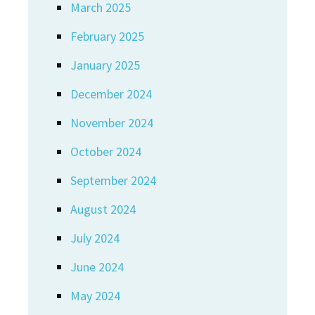
March 2025
February 2025
January 2025
December 2024
November 2024
October 2024
September 2024
August 2024
July 2024
June 2024
May 2024