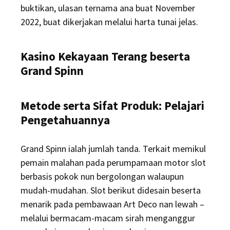
buktikan, ulasan ternama ana buat November
2022, buat dikerjakan melalui harta tunai jelas.
Kasino Kekayaan Terang beserta
Grand Spinn
Metode serta Sifat Produk: Pelajari
Pengetahuannya
Grand Spinn ialah jumlah tanda. Terkait memikul
pemain malahan pada perumpamaan motor slot
berbasis pokok nun bergolongan walaupun
mudah-mudahan. Slot berikut didesain beserta
menarik pada pembawaan Art Deco nan lewah –
melalui bermacam-macam sirah menganggur