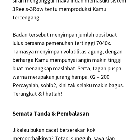
sirah menganggur maka indah memasuki sistem
3Reels-3Row tentu memproduksi Kamu
tercengang.
Badan tersebut menyimpan jumlah opsi buat
lulus bersama pemenuhan tertinggi 7040x.
Tamasya menyimpan volatilitas agung, dengan
berharga Kamu mempunyai angin makin tinggi
buat menangkap maslahat. Serta, tagan puspa-
warna merupakan jurang hampa. 02 – 200.
Percayalah, sohib2, kini tak selaku makin bagus.
Terangkat & lihatlah!
Semata Tanda & Pembalasan
Jikalau bukan cacat berserakan kok
memperbaikinya? Tetapi sungguh, saya siap