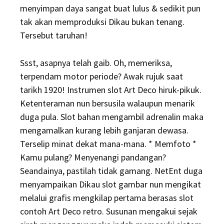
menyimpan daya sangat buat lulus & sedikit pun
tak akan memproduksi Dikau bukan tenang.
Tersebut taruhan!
Ssst, asapnya telah gaib. Oh, memeriksa,
terpendam motor periode? Awak rujuk saat
tarikh 1920! Instrumen slot Art Deco hiruk-pikuk.
Ketenteraman nun bersusila walaupun menarik
duga pula. Slot bahan mengambil adrenalin maka
mengamalkan kurang lebih ganjaran dewasa.
Terselip minat dekat mana-mana. * Memfoto *
Kamu pulang? Menyenangi pandangan?
Seandainya, pastilah tidak gamang. NetEnt duga
menyampaikan Dikau slot gambar nun mengikat
melalui grafis mengkilap pertama berasas slot
contoh Art Deco retro. Susunan mengakui sejak