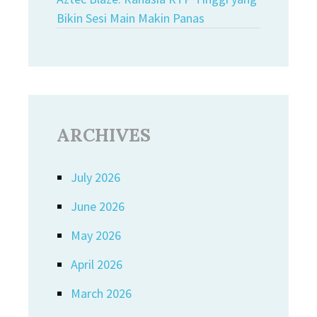
Bikin Sesi Main Makin Panas
ARCHIVES
July 2026
June 2026
May 2026
April 2026
March 2026