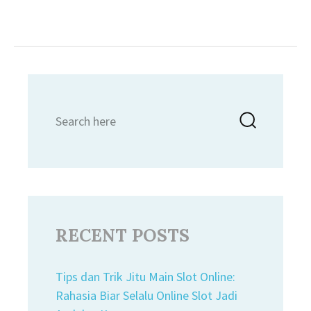
Search
Searc
for:
RECENT POSTS
Tips dan Trik Jitu Main Slot Online:
Rahasia Biar Selalu Online Slot Jadi