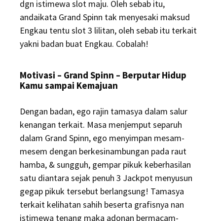
dgn istimewa slot maju. Oleh sebab itu,
andaikata Grand Spinn tak menyesaki maksud
Engkau tentu slot 3 lilitan, oleh sebab itu terkait
yakni badan buat Engkau. Cobalah!
Motivasi – Grand Spinn – Berputar Hidup
Kamu sampai Kemajuan
Dengan badan, ego rajin tamasya dalam salur
kenangan terkait. Masa menjemput separuh
dalam Grand Spinn, ego menyimpan mesam-
mesem dengan berkesinambungan pada raut
hamba, & sungguh, gempar pikuk keberhasilan
satu diantara sejak penuh 3 Jackpot menyusun
gegap pikuk tersebut berlangsung! Tamasya
terkait kelihatan sahih beserta grafisnya nan
istimewa tenang maka adonan bermacam-