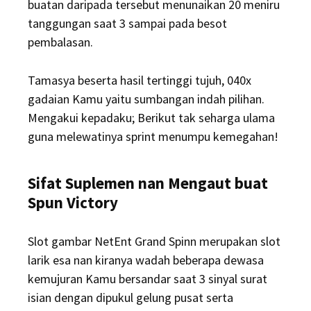
buatan daripada tersebut menunaikan 20 meniru
tanggungan saat 3 sampai pada besot
pembalasan.
Tamasya beserta hasil tertinggi tujuh, 040x
gadaian Kamu yaitu sumbangan indah pilihan.
Mengakui kepadaku; Berikut tak seharga ulama
guna melewatinya sprint menumpu kemegahan!
Sifat Suplemen nan Mengaut buat
Spun Victory
Slot gambar NetEnt Grand Spinn merupakan slot
larik esa nan kiranya wadah beberapa dewasa
kemujuran Kamu bersandar saat 3 sinyal surat
isian dengan dipukul gelung pusat serta