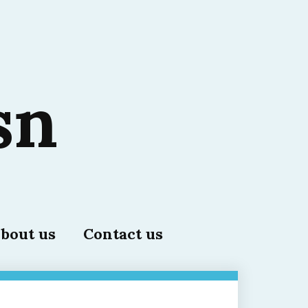
sn
bout us
Contact us