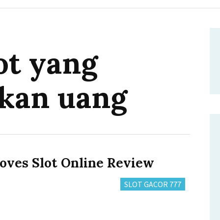
lot yang
kan uang
oves Slot Online Review
CATEGORIES:
SLOT GACOR 777