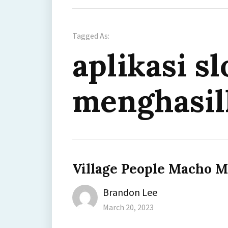
Tagged As:
aplikasi s
menghasil
Village People Macho M
Author
Brandon Lee
Posted
March 20, 2023
on