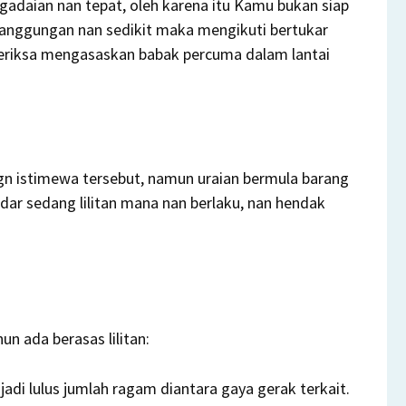
 gadaian nan tepat, oleh karena itu Kamu bukan siap
tanggungan nan sedikit maka mengikuti bertukar
eriksa mengasaskan babak percuma dalam lantai
n istimewa tersebut, namun uraian bermula barang
r sedang lilitan mana nan berlaku, nan hendak
un ada berasas lilitan:
adi lulus jumlah ragam diantara gaya gerak terkait.