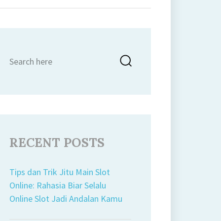
Search
Search
for:
RECENT POSTS
Tips dan Trik Jitu Main Slot
Online: Rahasia Biar Selalu
Online Slot Jadi Andalan Kamu