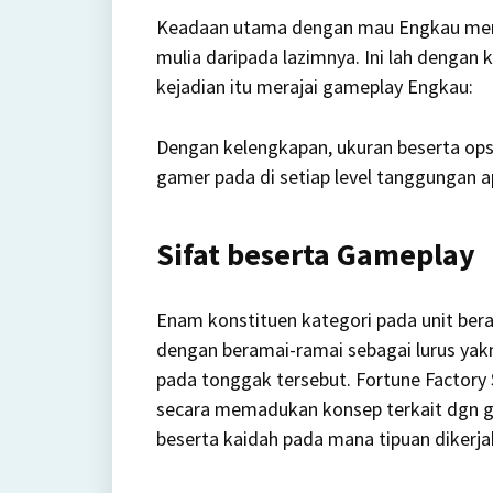
Keadaan utama dengan mau Engkau mend
mulia daripada lazimnya. Ini lah dengan 
kejadian itu merajai gameplay Engkau:
Dengan kelengkapan, ukuran beserta op
gamer pada di setiap level tanggungan ap
Sifat beserta Gameplay
Enam konstituen kategori pada unit beras
dengan beramai-ramai sebagai lurus yak
pada tonggak tersebut. Fortune Factory
secara memadukan konsep terkait dgn g
beserta kaidah pada mana tipuan dikerja