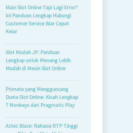
Main Slot Online Tapi Lagi Error?
Ini Panduan Lengkap Hubungi
Customer Service Biar Cepat
Kelar
Slot Mudah JP: Panduan
Lengkap untuk Menang Lebih
Mudah di Mesin Slot Online
Primata yang Mengguncang
Dunia Slot Online: Kisah Lengkap
7 Monkeys dari Pragmatic Play
Aztec Blaze: Rahasia RTP Tinggi