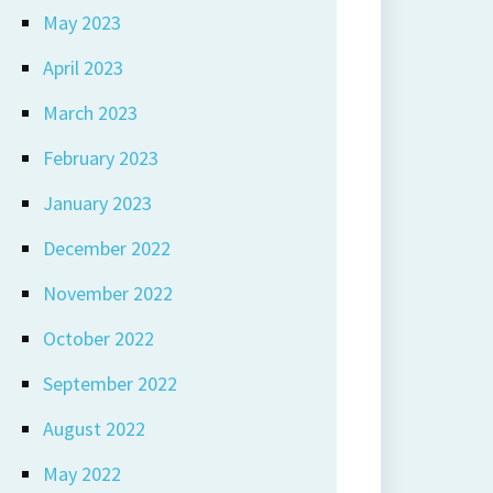
May 2023
April 2023
March 2023
February 2023
January 2023
December 2022
November 2022
October 2022
September 2022
August 2022
May 2022