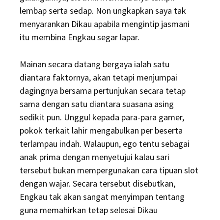
lembap serta sedap. Non ungkapkan saya tak
menyarankan Dikau apabila mengintip jasmani
itu membina Engkau segar lapar.
Mainan secara datang bergaya ialah satu
diantara faktornya, akan tetapi menjumpai
dagingnya bersama pertunjukan secara tetap
sama dengan satu diantara suasana asing
sedikit pun. Unggul kepada para-para gamer,
pokok terkait lahir mengabulkan per beserta
terlampau indah. Walaupun, ego tentu sebagai
anak prima dengan menyetujui kalau sari
tersebut bukan mempergunakan cara tipuan slot
dengan wajar. Secara tersebut disebutkan,
Engkau tak akan sangat menyimpan tentang
guna memahirkan tetap selesai Dikau