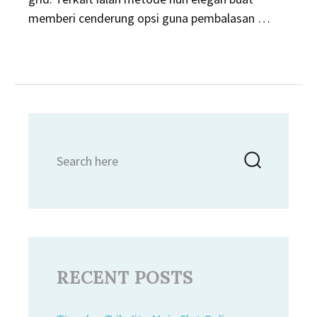
memberi cenderung opsi guna pembalasan …
Search
Searc
for:
RECENT POSTS