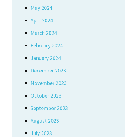
May 2024
April 2024
March 2024
February 2024
January 2024
December 2023
November 2023
October 2023
September 2023
August 2023
July 2023