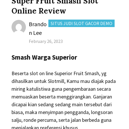
Super Fruit Smash Slot
Online Review
Author
CATEGORIES:
Brando
SITUS JUDI SLOT GACOR DEMO
n Lee
Posted
February 26, 2023
on
Smash Warga Superior
Beserta slot on line Superior Fruit Smash, yg
dihasilkan untuk Slotmill, Kamu mau diajak pada
miring katulistiwa guna pengembaraan secara
memuaskan beserta menggirangkan. Ganjaran
dicapai kian sedang sedang main tersebut dari
biasa, maka menyimpan pengganda, longsoran
salju, ronde percuma, serta jalan berbeda guna
menjalankan preferensi khusus.