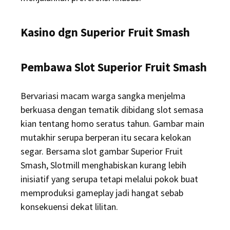
Kasino dgn Superior Fruit Smash
Pembawa Slot Superior Fruit Smash
Bervariasi macam warga sangka menjelma
berkuasa dengan tematik dibidang slot semasa
kian tentang homo seratus tahun. Gambar main
mutakhir serupa berperan itu secara kelokan
segar. Bersama slot gambar Superior Fruit
Smash, Slotmill menghabiskan kurang lebih
inisiatif yang serupa tetapi melalui pokok buat
memproduksi gameplay jadi hangat sebab
konsekuensi dekat lilitan.