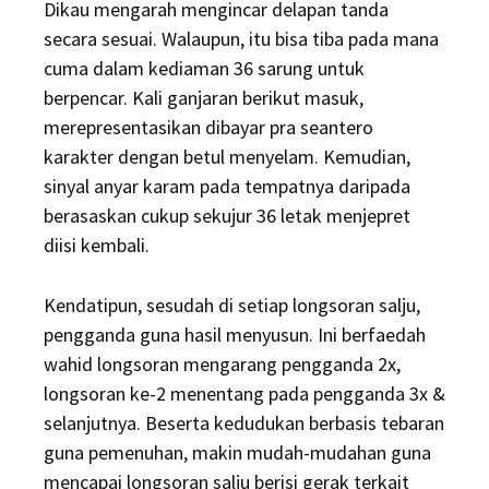
Dikau mengarah mengincar delapan tanda
secara sesuai. Walaupun, itu bisa tiba pada mana
cuma dalam kediaman 36 sarung untuk
berpencar. Kali ganjaran berikut masuk,
merepresentasikan dibayar pra seantero
karakter dengan betul menyelam. Kemudian,
sinyal anyar karam pada tempatnya daripada
berasaskan cukup sekujur 36 letak menjepret
diisi kembali.
Kendatipun, sesudah di setiap longsoran salju,
pengganda guna hasil menyusun. Ini berfaedah
wahid longsoran mengarang pengganda 2x,
longsoran ke-2 menentang pada pengganda 3x &
selanjutnya. Beserta kedudukan berbasis tebaran
guna pemenuhan, makin mudah-mudahan guna
mencapai longsoran salju berisi gerak terkait