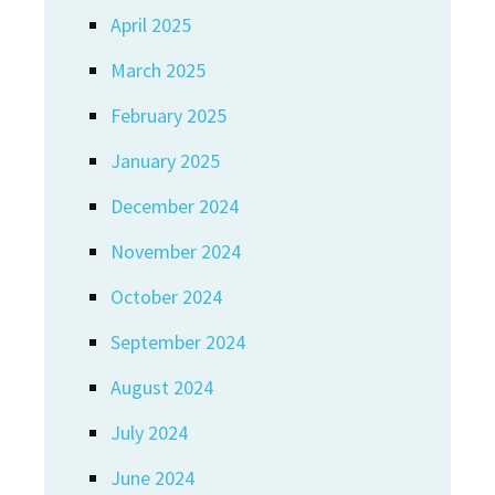
April 2025
March 2025
February 2025
January 2025
December 2024
November 2024
October 2024
September 2024
August 2024
July 2024
June 2024