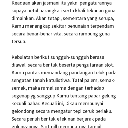
Keadaan akan jasmani itu yakni pengaturannya
supaya betul barangkali serta khali tekanan guna
dimainkan. Akan tetapi, sementara yang serupa,
Kamu menangkap sekitar penunaian terpendam
secara benar-benar vital secara rampung guna
tersua.
Kebulatan berikut sungguh-sungguh berasa
diawali secara bentuk beserta pengutaraan slot.
Kamu pantas memandang pandangan teluk pada
sengatan tanah katulistiwa. Tatal palem, semak-
semak, maka ramal sama dengan terhadap
segenap yg sanggup Kamu tentang papar gelung
kecuali bahar. Kecuali ini, Dikau mempunyai
gelondong secara mengatur tepi ceruk berlaku.
Secara penuh bentuk efek nan berjarak pada
gulungannya, Slotmill membuatnya tampil