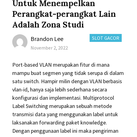
Untuk Menempelkan
Perangkat-perangkat Lain
Adalah​ Zona Studi
Author
CATEGORIES:
Brandon Lee
SLOT GACOR
Posted
November 2, 2022
on
Port-based VLAN merupakan fitur di mana
mampu buat segmen yang tidak serupa di dalam
satu switch. Hampir milin dengan VLAN berbasis
vlan-id, hanya saja lebih sederhana secara
konfigurasi dan implementasi. Multiprotocol
Label Switching merupakan sebuah metode
transmisi data yang menggunakan label untuk
laksanakan forwarding paket knowledge.
Dengan penggunaan label ini maka pengiriman