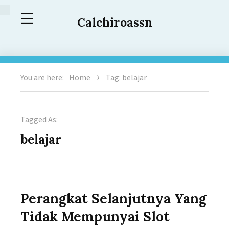
Menu
Calchiroassn
You are here:
Home
Tag: belajar
Tagged As:
belajar
Perangkat Selanjutnya Yang
Tidak Mempunyai Slot