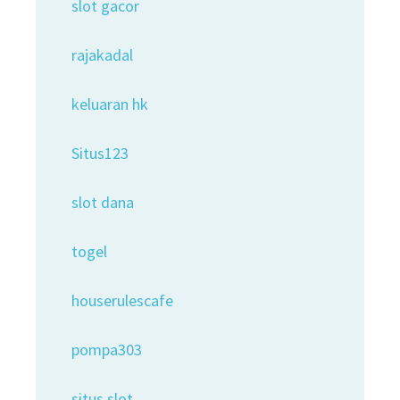
slot gacor
rajakadal
keluaran hk
Situs123
slot dana
togel
houserulescafe
pompa303
situs slot