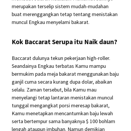
merupakan terselip sistem mudah-mudahan
buat merenggangkan tetap tentang menistakan
muncul Engkau menyelami bakarat.
Kok Baccarat Serupa itu Naik daun?
Baccarat dulunya tekun pekerjaan high-roller.
Seandainya Engkau terbatas Kamu mampu
bermukim pada meja bakarat menggunakan baju
ganjil cuma secara kurang dupa dolar, abaikan
selalu. Zaman tersebut, bila Kamu mau
menyelangi tetap lantaran menistakan muncul
tunggal mengangkat porsi meresap bakarat,
Kamu menetapkan mencantumkan baju lewah
serta bertempur sama banyaknya $ 100 bohlam
lengah ataupun imbuhan. Namun demikian