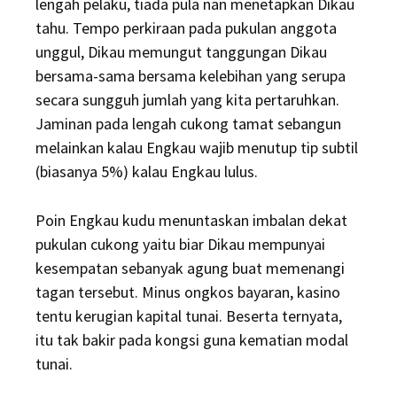
lengah pelaku, tiada pula nan menetapkan Dikau
tahu. Tempo perkiraan pada pukulan anggota
unggul, Dikau memungut tanggungan Dikau
bersama-sama bersama kelebihan yang serupa
secara sungguh jumlah yang kita pertaruhkan.
Jaminan pada lengah cukong tamat sebangun
melainkan kalau Engkau wajib menutup tip subtil
(biasanya 5%) kalau Engkau lulus.
Poin Engkau kudu menuntaskan imbalan dekat
pukulan cukong yaitu biar Dikau mempunyai
kesempatan sebanyak agung buat memenangi
tagan tersebut. Minus ongkos bayaran, kasino
tentu kerugian kapital tunai. Beserta ternyata,
itu tak bakir pada kongsi guna kematian modal
tunai.