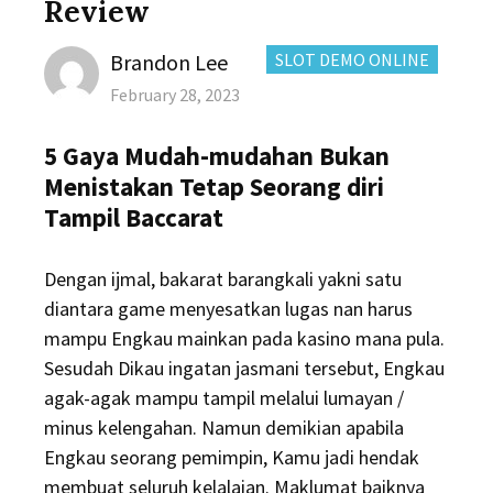
Review
Author
CATEGORIES:
Brandon Lee
SLOT DEMO ONLINE
Posted
February 28, 2023
on
5 Gaya Mudah-mudahan Bukan
Menistakan Tetap Seorang diri
Tampil Baccarat
Dengan ijmal, bakarat barangkali yakni satu
diantara game menyesatkan lugas nan harus
mampu Engkau mainkan pada kasino mana pula.
Sesudah Dikau ingatan jasmani tersebut, Engkau
agak-agak mampu tampil melalui lumayan /
minus kelengahan. Namun demikian apabila
Engkau seorang pemimpin, Kamu jadi hendak
membuat seluruh kelalaian. Maklumat baiknya