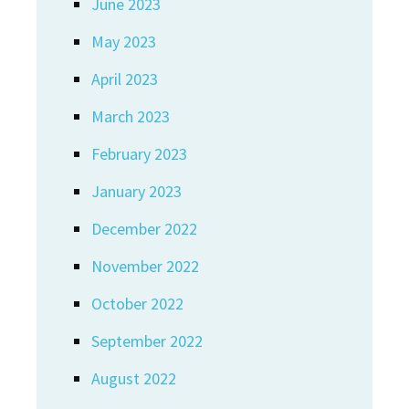
June 2023
May 2023
April 2023
March 2023
February 2023
January 2023
December 2022
November 2022
October 2022
September 2022
August 2022