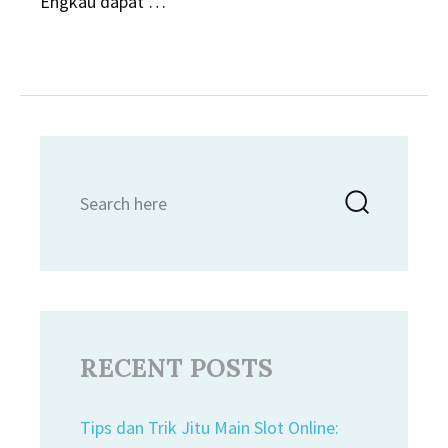
Engkau dapat …
Search
Searc
for:
RECENT POSTS
Tips dan Trik Jitu Main Slot Online: