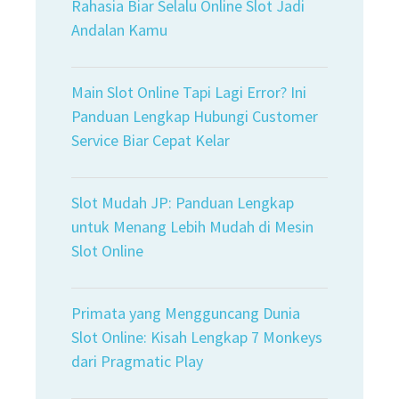
Rahasia Biar Selalu Online Slot Jadi
Andalan Kamu
Main Slot Online Tapi Lagi Error? Ini
Panduan Lengkap Hubungi Customer
Service Biar Cepat Kelar
Slot Mudah JP: Panduan Lengkap
untuk Menang Lebih Mudah di Mesin
Slot Online
Primata yang Mengguncang Dunia
Slot Online: Kisah Lengkap 7 Monkeys
dari Pragmatic Play