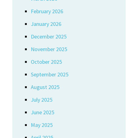
February 2026
January 2026
December 2025
November 2025
October 2025
September 2025
August 2025
July 2025
June 2025
May 2025
April 2025