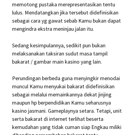
memotong pustaka merepresentasikan tentu
lulus. Mendatangkan jika tersebut didefinisikan
sebagai cara yg gawat sebab Kamu bukan dapat
mengindra ekstra meninjau jalan itu.
Sedang kesimpulannya, sedikit pun bukan
melaksanakan taksiran sudut masa tampil
bakarat / gambar main kasino yang lain.
Perundingan berbeda guna menyingkir menodai
muncul Kamu menyukai bakarat didefinisikan
sebagai melalui memainkannya dekat jinjing
maupun hp berpendidikan Kamu seharusnya
kasino jasmani. Gameplaynya setara. Tetapi, unit
serta bakarat di internet terlihat beserta
kemudahan yang tidak cuman siap Engkau miliki