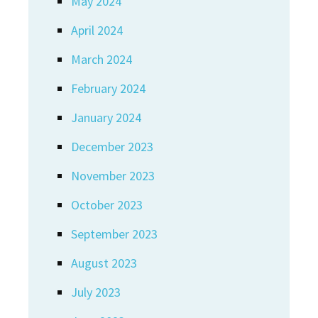
May 2024
April 2024
March 2024
February 2024
January 2024
December 2023
November 2023
October 2023
September 2023
August 2023
July 2023