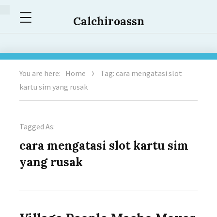
Menu
Calchiroassn
You are here:
Home
Tag: cara mengatasi slot
kartu sim yang rusak
Tagged As:
cara mengatasi slot kartu sim
yang rusak