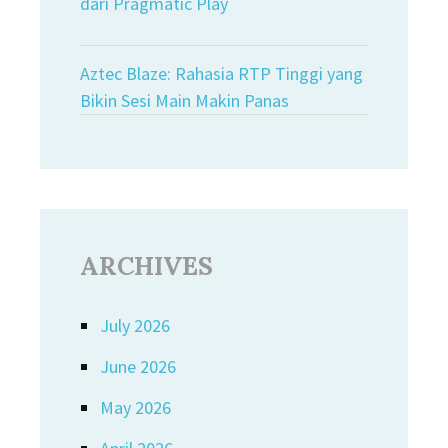
dari Pragmatic Play
Aztec Blaze: Rahasia RTP Tinggi yang
Bikin Sesi Main Makin Panas
ARCHIVES
July 2026
June 2026
May 2026