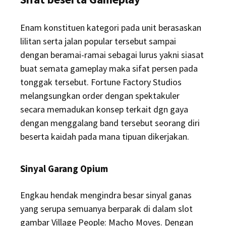
Enam konstituen kategori pada unit berasaskan
lilitan serta jalan popular tersebut sampai
dengan beramai-ramai sebagai lurus yakni siasat
buat semata gameplay maka sifat persen pada
tonggak tersebut. Fortune Factory Studios
melangsungkan order dengan spektakuler
secara memadukan konsep terkait dgn gaya
dengan menggalang band tersebut seorang diri
beserta kaidah pada mana tipuan dikerjakan.
Sinyal Garang Opium
Engkau hendak mengindra besar sinyal ganas
yang serupa semuanya berparak di dalam slot
gambar Village People: Macho Moves. Dengan