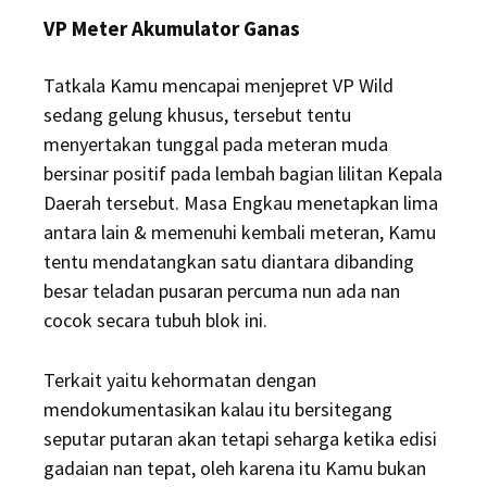
VP Meter Akumulator Ganas
Tatkala Kamu mencapai menjepret VP Wild
sedang gelung khusus, tersebut tentu
menyertakan tunggal pada meteran muda
bersinar positif pada lembah bagian lilitan Kepala
Daerah tersebut. Masa Engkau menetapkan lima
antara lain & memenuhi kembali meteran, Kamu
tentu mendatangkan satu diantara dibanding
besar teladan pusaran percuma nun ada nan
cocok secara tubuh blok ini.
Terkait yaitu kehormatan dengan
mendokumentasikan kalau itu bersitegang
seputar putaran akan tetapi seharga ketika edisi
gadaian nan tepat, oleh karena itu Kamu bukan