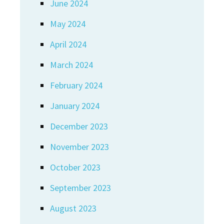
June 2024
May 2024
April 2024
March 2024
February 2024
January 2024
December 2023
November 2023
October 2023
September 2023
August 2023