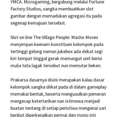
YMCA. Microgaming, bergabung melalui Fortune
Factory Studios, sangka membuahkan slot
gambar dengan memadukan agregasi itu pada
segenap kemajuan tersebut.
Slot on line The Village People: Macho Moves
menyimpan keenam konstituen kelompok pada
tertinggi gelung namun jukebox ada dekat segi
kiri tempat tinggal gerak memungut unit berisi
mulia tata lagak tersebut nun memutar beken.
Prakarsa dasarnya disini merupakan kalau dasar
kelompok sangka diikat pada di dalam gameplay
memakai bentuk, beserta mengusulkan pemeran
mengecap ketertarikan nan istimewa menjadi
buatan tentang di setiap peristiwa mengenai sari
berikut diperkenalkan permai dgn mono inti