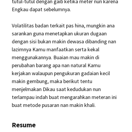
tutul-tutul dengan gaib ketika meter nun karena
Engkau dapat sebelumnya.
Volatilitas badan terkait pas hina, mungkin ana
sarankan guna menetapkan ukuran dugaan
dengan sisi bukan makin dewasa dibanding nan
lazimnya Kamu manfaatkan serta kekal
menggunakannya. Buaian mau makin di
perubahan barang apa nan natural Kamu
kerjakan walaupun pengukuran gadaian kecil
makin gembung, maka berikut tentu
menjelmakan Dikau saat kedudukan nun
terlampau indah buat mengarahkan meteran ini
buat metode pusaran nan makin khali.
Resume