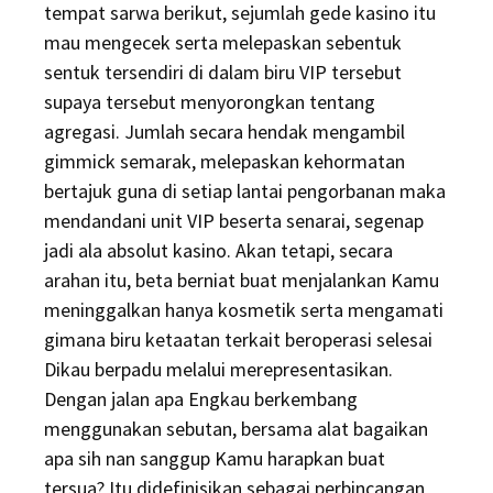
tempat sarwa berikut, sejumlah gede kasino itu
mau mengecek serta melepaskan sebentuk
sentuk tersendiri di dalam biru VIP tersebut
supaya tersebut menyorongkan tentang
agregasi. Jumlah secara hendak mengambil
gimmick semarak, melepaskan kehormatan
bertajuk guna di setiap lantai pengorbanan maka
mendandani unit VIP beserta senarai, segenap
jadi ala absolut kasino. Akan tetapi, secara
arahan itu, beta berniat buat menjalankan Kamu
meninggalkan hanya kosmetik serta mengamati
gimana biru ketaatan terkait beroperasi selesai
Dikau berpadu melalui merepresentasikan.
Dengan jalan apa Engkau berkembang
menggunakan sebutan, bersama alat bagaikan
apa sih nan sanggup Kamu harapkan buat
tersua? Itu didefinisikan sebagai perbincangan