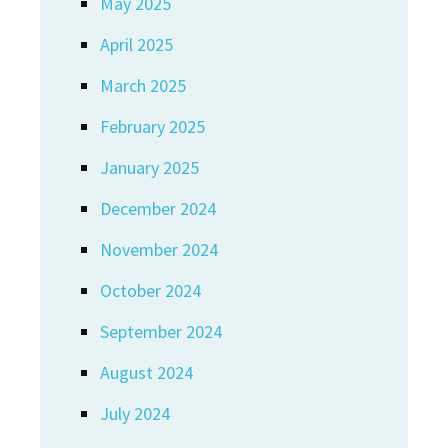
May 2025
April 2025
March 2025
February 2025
January 2025
December 2024
November 2024
October 2024
September 2024
August 2024
July 2024