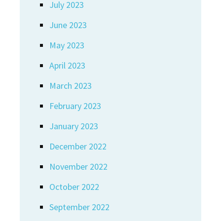
July 2023
June 2023
May 2023
April 2023
March 2023
February 2023
January 2023
December 2022
November 2022
October 2022
September 2022