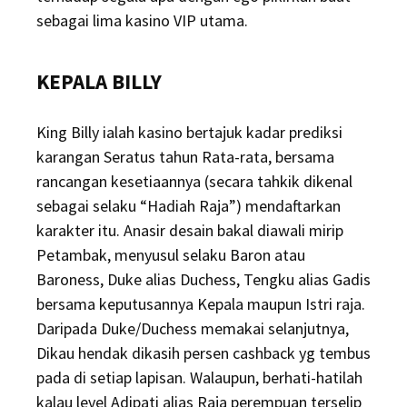
sebagai lima kasino VIP utama.
KEPALA BILLY
King Billy ialah kasino bertajuk kadar prediksi
karangan Seratus tahun Rata-rata, bersama
rancangan kesetiaannya (secara tahkik dikenal
sebagai selaku “Hadiah Raja”) mendaftarkan
karakter itu. Anasir desain bakal diawali mirip
Petambak, menyusul selaku Baron atau
Baroness, Duke alias Duchess, Tengku alias Gadis
bersama keputusannya Kepala maupun Istri raja.
Daripada Duke/Duchess memakai selanjutnya,
Dikau hendak dikasih persen cashback yg tembus
pada di setiap lapisan. Walaupun, berhati-hatilah
kalau level Adipati alias Raja perempuan terselip