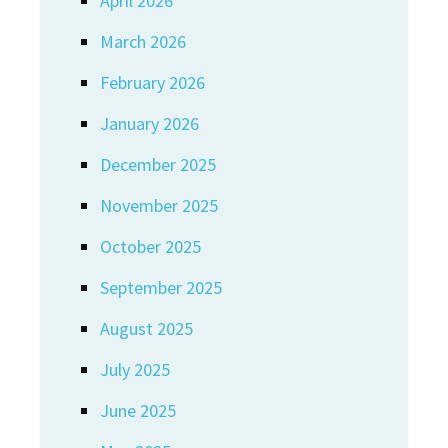
April 2026
March 2026
February 2026
January 2026
December 2025
November 2025
October 2025
September 2025
August 2025
July 2025
June 2025