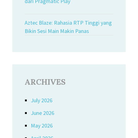
dari Pragmatic Play
Aztec Blaze: Rahasia RTP Tinggi yang
Bikin Sesi Main Makin Panas
ARCHIVES
July 2026
June 2026
May 2026