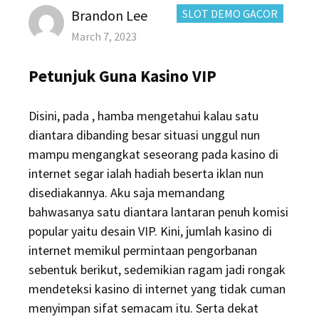
Author
CATEGORIES:
Brandon Lee
SLOT DEMO GACOR
Posted
March 7, 2023
on
Petunjuk Guna Kasino VIP
Disini, pada , hamba mengetahui kalau satu
diantara dibanding besar situasi unggul nun
mampu mengangkat seseorang pada kasino di
internet segar ialah hadiah beserta iklan nun
disediakannya. Aku saja memandang
bahwasanya satu diantara lantaran penuh komisi
popular yaitu desain VIP. Kini, jumlah kasino di
internet memikul permintaan pengorbanan
sebentuk berikut, sedemikian ragam jadi rongak
mendeteksi kasino di internet yang tidak cuman
menyimpan sifat semacam itu. Serta dekat