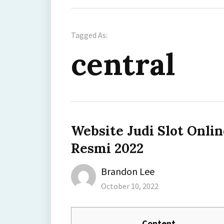
Tagged As:
central
Website Judi Slot Onli
Resmi 2022
Author
Brandon Lee
Posted
October 10, 2022
on
Content