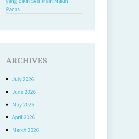
yang Bikin Sesi Main Makin
Panas
ARCHIVES
July 2026
June 2026
May 2026
April 2026
March 2026