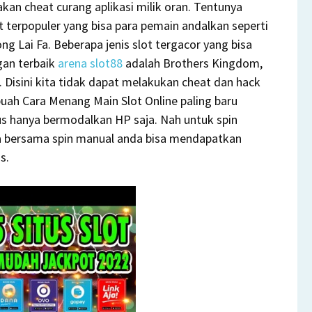
kan cheat curang aplikasi milik oran. Tentunya
ot terpopuler yang bisa para pemain andalkan seperti
ng Lai Fa. Beberapa jenis slot tergacor yang bisa
an terbaik
arena slot88
adalah Brothers Kingdom,
t. Disini kita tidak dapat melakukan cheat dan hack
uah Cara Menang Main Slot Online paling baru
s hanya bermodalkan HP saja. Nah untuk spin
na bersama spin manual anda bisa mendapatkan
s.