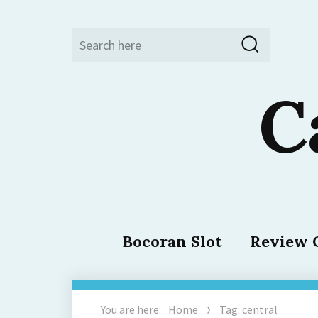
Search
Search
for:
C
Bocoran Slot
Review 
You are here:
Home
Tag: central