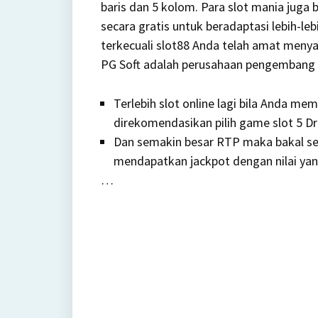
baris dan 5 kolom. Para slot mania juga
secara gratis untuk beradaptasi lebih-l
terkecuali slot88 Anda telah amat meny
PG Soft adalah perusahaan pengembang ga
Terlebih slot online lagi bila Anda me
direkomendasikan pilih game slot 5 D
Dan semakin besar RTP maka bakal se
mendapatkan jackpot dengan nilai yan
…