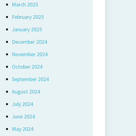
March 2025
February 2025
January 2025
December 2024
November 2024
October 2024
September 2024
August 2024
July 2024
June 2024
May 2024