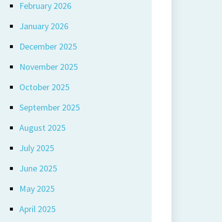
February 2026
January 2026
December 2025
November 2025
October 2025
September 2025
August 2025
July 2025
June 2025
May 2025
April 2025