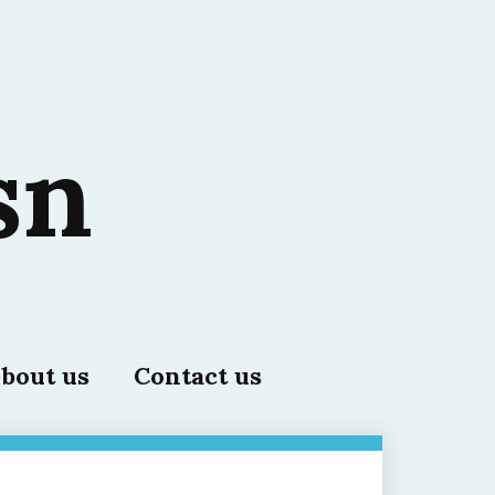
sn
bout us
Contact us