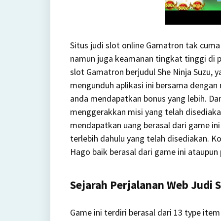
Situs judi slot online Gamatron tak cu
namun juga keamanan tingkat tinggi di p
slot Gamatron berjudul She Ninja Suzu, 
mengunduh aplikasi ini bersama dengan 
anda mendapatkan bonus yang lebih. Dan
menggerakkan misi yang telah disediakan
mendapatkan uang berasal dari game ini
terlebih dahulu yang telah disediakan. K
Hago baik berasal dari game ini ataupun 
Sejarah Perjalanan Web Judi S
Game ini terdiri berasal dari 13 type ite