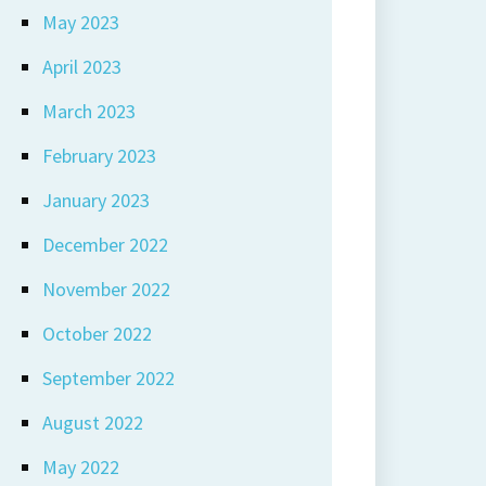
May 2023
April 2023
March 2023
February 2023
January 2023
December 2022
November 2022
October 2022
September 2022
August 2022
May 2022