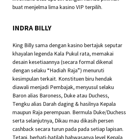
buat menjelma lima kasino VIP terpilih.
INDRA BILLY
King Billy sama dengan kasino bertajuk seputar
khayalan legenda Kala Pukul rata, memakai
desain kesetiaannya (secara formal dikenal
dengan selaku “Hadiah Raja”) menuruti
kesimpulan terkait. Konstituen biru hendak
diawali menjadi Pembajak, menyusul selaku
Baron alias Baroness, Duke atau Duchess,
Tengku alias Darah daging & hasilnya Kepala
maupun Raja perempuan. Bermula Duke/Duchess
serta selanjutnya, Dikau mau dikasih persen
cashback secara turun pada pada setiap lapisan.
Tetapi, berhati-hatilah bahwasanya level Kepala