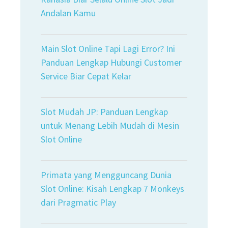
Andalan Kamu
Main Slot Online Tapi Lagi Error? Ini
Panduan Lengkap Hubungi Customer
Service Biar Cepat Kelar
Slot Mudah JP: Panduan Lengkap
untuk Menang Lebih Mudah di Mesin
Slot Online
Primata yang Mengguncang Dunia
Slot Online: Kisah Lengkap 7 Monkeys
dari Pragmatic Play