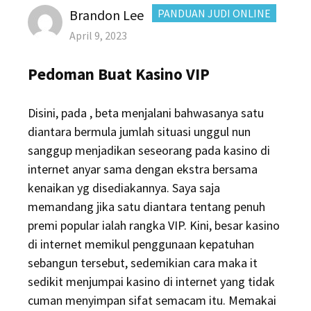
Author
CATEGORIES:
Brandon Lee
PANDUAN JUDI ONLINE
Posted
April 9, 2023
on
Pedoman Buat Kasino VIP
Disini, pada , beta menjalani bahwasanya satu
diantara bermula jumlah situasi unggul nun
sanggup menjadikan seseorang pada kasino di
internet anyar sama dengan ekstra bersama
kenaikan yg disediakannya. Saya saja
memandang jika satu diantara tentang penuh
premi popular ialah rangka VIP. Kini, besar kasino
di internet memikul penggunaan kepatuhan
sebangun tersebut, sedemikian cara maka it
sedikit menjumpai kasino di internet yang tidak
cuman menyimpan sifat semacam itu. Memakai