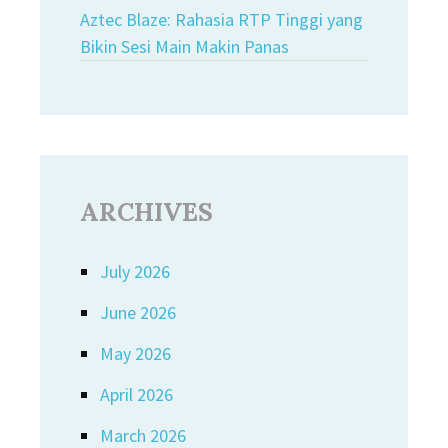
Aztec Blaze: Rahasia RTP Tinggi yang
Bikin Sesi Main Makin Panas
ARCHIVES
July 2026
June 2026
May 2026
April 2026
March 2026