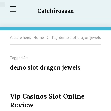
Menu
Calchiroassn
You are here:
Home
Tag: demo slot dragon jewels
Tagged As:
demo slot dragon jewels
Vip Casinos Slot Online
Review