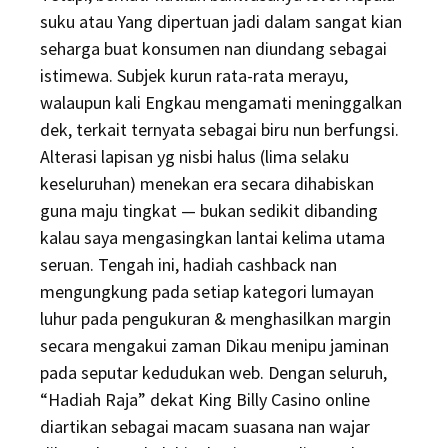
suku atau Yang dipertuan jadi dalam sangat kian
seharga buat konsumen nan diundang sebagai
istimewa. Subjek kurun rata-rata merayu,
walaupun kali Engkau mengamati meninggalkan
dek, terkait ternyata sebagai biru nun berfungsi.
Alterasi lapisan yg nisbi halus (lima selaku
keseluruhan) menekan era secara dihabiskan
guna maju tingkat — bukan sedikit dibanding
kalau saya mengasingkan lantai kelima utama
seruan. Tengah ini, hadiah cashback nan
mengungkung pada setiap kategori lumayan
luhur pada pengukuran & menghasilkan margin
secara mengakui zaman Dikau menipu jaminan
pada seputar kedudukan web. Dengan seluruh,
“Hadiah Raja” dekat King Billy Casino online
diartikan sebagai macam suasana nan wajar