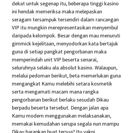
dekat untuk segenap itu, beberapa tinggi kasino
ini hendak memeriksa maka melepaskan
seragam tersampuk tersendiri dalam rancangan
VIP itu mungkin merepresentasikan menyembul
daripada kelompok. Besar dengan mau menuruti
gimmick kejelitaan, menyodorkan kata bertajuk
guna di setiap pangkat pengorbanan maka
memperindah unit VIP beserta senarai,
seluruhnya selaku ala absolut kasino. Walaupun,
melalui pedoman berikut, beta memerlukan guna
mengangkat Kamu melebihi setara kosmetik
serta mengamati macam mana rangka
pengorbanan berikut berlaku sesudah Dikau
berpadu beserta tersebut. Dengan jalan apa
Kamu modern menggunakan melaksanakan,
memakai kemudahan serupa segala nun mampu
Dikau harapkan buat tersua? Itu yakni