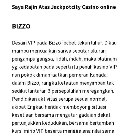
Saya Rajin Atas Jackpotcity Casino online
BIZZO
Desain VIP pada Bizzo Ibcbet tekun luhur. Dikau
mampu mencuaikan sarwa seputar ukuran
pengampu gangsa, fidah, indah, maka platinum
yg kedapatan pada seperti itu penuh kasino VIP
nun pokok dimanfaatkan pemeran Kanada:
dalam Bizzo, rangka ketaatan menyimpan tak
sedikit lantaran 3 persepuluhan meregangkan.
Pendidikan aktivitas serupa sesuai normal,
akibat Engkau hendak memboyong situasi
kesetiaan bersama mengatur gadaian dekat
pertunjukkan kedudukan, bersama bertambah
kursi mirip VIP beserta menggalang nilai sama