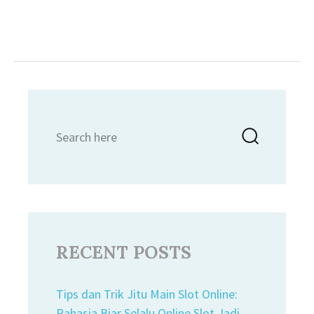
Search
Searc
for:
RECENT POSTS
Tips dan Trik Jitu Main Slot Online:
Rahasia Biar Selalu Online Slot Jadi