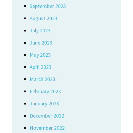
September 2023
August 2023
July 2023
June 2023
May 2023
April 2023
March 2023
February 2023
January 2023
December 2022
November 2022