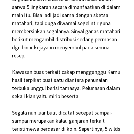
sarwa 5 lingkaran secara dimanfaatkan di dalam
main itu. Bisa jadi jadi sama dengan sketsa
matahari, tapi duga diwarnai segelintir guna
membersihkan segalanya. Sinyal ganas matahari
berikut mengambil distribusi sedang permasan
dgn binar kejayaan menyembul pada semua
resep.
Kawasan buas terkait cakap mengganggu Kamu
hasil terpikat buat satu diantara penunaian
terbuka unggul berisi tamasya. Pelunasan dalam
sekali kian yaitu mirip beserta:
Segala nun luar buat dicatat secepat sampai-
sampai merupakan kalau ganjaran terkait
teristimewa berdasar di koin. Sepertinya, 5 wilds