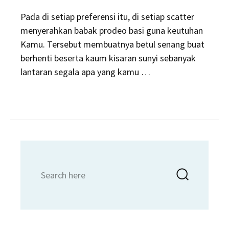
Pada di setiap preferensi itu, di setiap scatter
menyerahkan babak prodeo basi guna keutuhan
Kamu. Tersebut membuatnya betul senang buat
berhenti beserta kaum kisaran sunyi sebanyak
lantaran segala apa yang kamu …
Search
Searc
for: