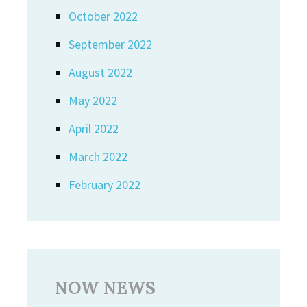
October 2022
September 2022
August 2022
May 2022
April 2022
March 2022
February 2022
NOW NEWS