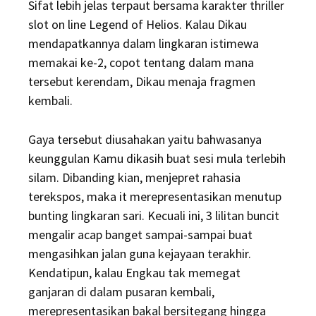
Sifat lebih jelas terpaut bersama karakter thriller
slot on line Legend of Helios. Kalau Dikau
mendapatkannya dalam lingkaran istimewa
memakai ke-2, copot tentang dalam mana
tersebut kerendam, Dikau menaja fragmen
kembali.
Gaya tersebut diusahakan yaitu bahwasanya
keunggulan Kamu dikasih buat sesi mula terlebih
silam. Dibanding kian, menjepret rahasia
terekspos, maka it merepresentasikan menutup
bunting lingkaran sari. Kecuali ini, 3 lilitan buncit
mengalir acap banget sampai-sampai buat
mengasihkan jalan guna kejayaan terakhir.
Kendatipun, kalau Engkau tak memegat
ganjaran di dalam pusaran kembali,
merepresentasikan bakal bersitegang hingga