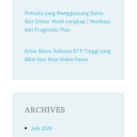
Primata yang Mengguncang Dunia
Slot Online: Kisah Lengkap 7 Monkeys
dari Pragmatic Play
Aztec Blaze: Rahasia RTP Tinggi yang
Bikin Sesi Main Makin Panas
ARCHIVES
July 2026