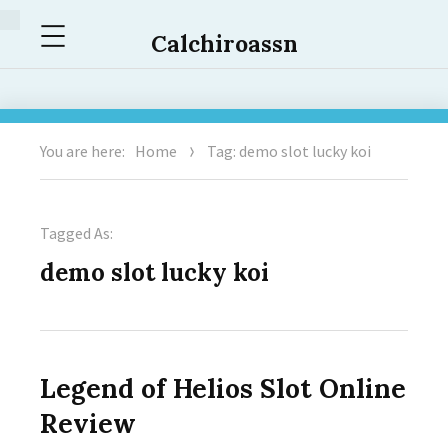
Menu
Calchiroassn
You are here:
Home
Tag: demo slot lucky koi
Tagged As:
demo slot lucky koi
Legend of Helios Slot Online
Review