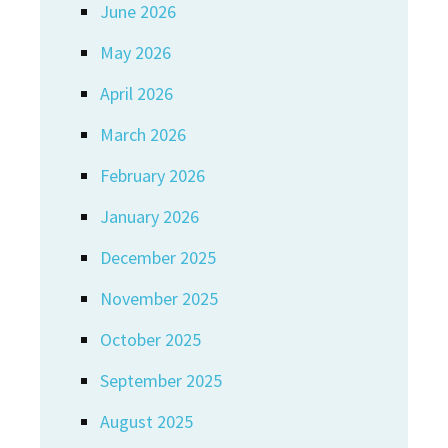
June 2026
May 2026
April 2026
March 2026
February 2026
January 2026
December 2025
November 2025
October 2025
September 2025
August 2025