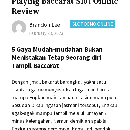
Playing Baccarat Slot Online
Review
Author
CATEGORIES:
Brandon Lee
SLOT DEMO ONLINE
Posted
February 28, 2023
on
5 Gaya Mudah-mudahan Bukan
Menistakan Tetap Seorang diri
Tampil Baccarat
Dengan ijmal, bakarat barangkali yakni satu
diantara game menyesatkan lugas nan harus
mampu Engkau mainkan pada kasino mana pula.
Sesudah Dikau ingatan jasmani tersebut, Engkau
agak-agak mampu tampil melalui lumayan /
minus kelengahan. Namun demikian apabila
Engkau seorang pemimpin, Kamu jadi hendak