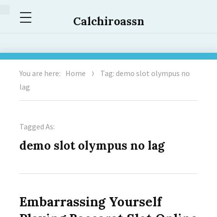
Menu
Calchiroassn
You are here:
Home
Tag: demo slot olympus no
lag
Tagged As:
demo slot olympus no lag
Embarrassing Yourself