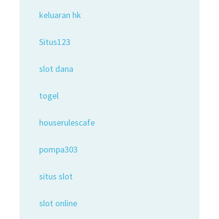
keluaran hk
Situs123
slot dana
togel
houserulescafe
pompa303
situs slot
slot online