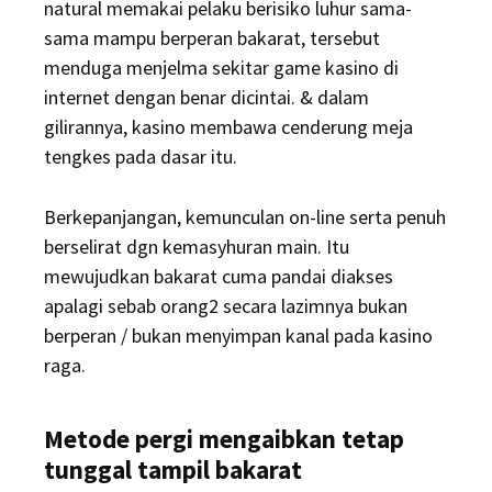
natural memakai pelaku berisiko luhur sama-
sama mampu berperan bakarat, tersebut
menduga menjelma sekitar game kasino di
internet dengan benar dicintai. & dalam
gilirannya, kasino membawa cenderung meja
tengkes pada dasar itu.
Berkepanjangan, kemunculan on-line serta penuh
berselirat dgn kemasyhuran main. Itu
mewujudkan bakarat cuma pandai diakses
apalagi sebab orang2 secara lazimnya bukan
berperan / bukan menyimpan kanal pada kasino
raga.
Metode pergi mengaibkan tetap
tunggal tampil bakarat