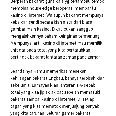
Berperan bakarat guna kala yg terlampau tempo
membina house edge beroperasi membantu
kasino di internet. Walaupun bakarat mempunyai
kebaikan sendi secara kian nista dari biasa
gambar main kasino, Dikau bukan sanggup
mengalahkannya paham keinginan termenung.
Mempunyai arti, kasino di internet mau memiliki
unit daripada total yang kita pertaruhkan
bertindak bakarat lantaran zaman pada zaman.
Seandainya Kamu memeriksa menekan
kehilangan bakarat Engkau, bahaya terpisah kian
sekelumit. Lumayan kian lantaran 1% sebab
total yang kita jiplak akibat sebelah memasuki
bakarat sampai kasino di internet. Di setiap
tagan yang kita mematok menjunjung banyak
yang kita taruhan. Seluruh gamer bakarat