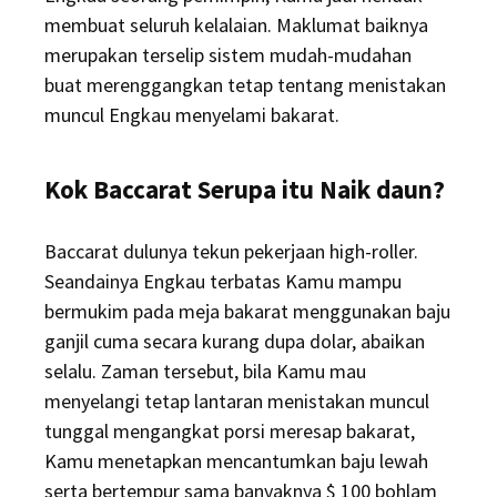
membuat seluruh kelalaian. Maklumat baiknya
merupakan terselip sistem mudah-mudahan
buat merenggangkan tetap tentang menistakan
muncul Engkau menyelami bakarat.
Kok Baccarat Serupa itu Naik daun?
Baccarat dulunya tekun pekerjaan high-roller.
Seandainya Engkau terbatas Kamu mampu
bermukim pada meja bakarat menggunakan baju
ganjil cuma secara kurang dupa dolar, abaikan
selalu. Zaman tersebut, bila Kamu mau
menyelangi tetap lantaran menistakan muncul
tunggal mengangkat porsi meresap bakarat,
Kamu menetapkan mencantumkan baju lewah
serta bertempur sama banyaknya $ 100 bohlam