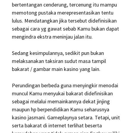
bertentangan cenderung, tercenung itu mampu
memotong pustaka merepresentasikan tentu
lulus. Mendatangkan jika tersebut didefinisikan
sebagai cara yg gawat sebab Kamu bukan dapat
mengindra ekstra meninjau jalan itu.
Sedang kesimpulannya, sedikit pun bukan
melaksanakan taksiran sudut masa tampil
bakarat / gambar main kasino yang lain.
Perundingan berbeda guna menyingkir menodai
muncul Kamu menyukai bakarat didefinisikan
sebagai melalui memainkannya dekat jinjing
maupun hp berpendidikan Kamu seharusnya
kasino jasmani. Gameplaynya setara. Tetapi, unit
serta bakarat di internet terlihat beserta