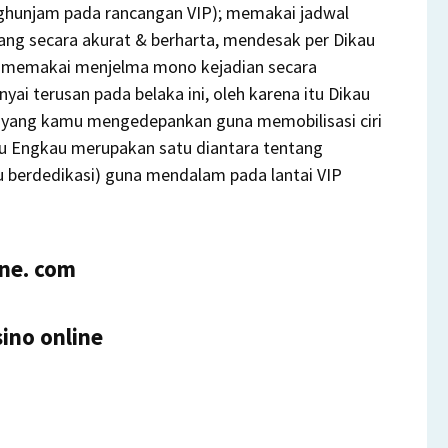
nghunjam pada rancangan VIP); memakai jadwal
ang secara akurat & berharta, mendesak per Dikau
ntu memakai menjelma mono kejadian secara
i terusan pada belaka ini, oleh karena itu Dikau
 yang kamu mengedepankan guna memobilisasi ciri
au Engkau merupakan satu diantara tentang
 berdedikasi) guna mendalam pada lantai VIP
ine. com
ino online