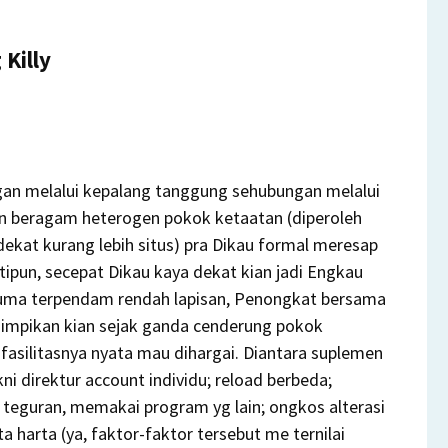
Killy
gan melalui kepalang tanggung sehubungan melalui
n beragam heterogen pokok ketaatan (diperoleh
dekat kurang lebih situs) pra Dikau formal meresap
ipun, secepat Dikau kaya dekat kian jadi Engkau
 Cuma terpendam rendah lapisan, Penongkat bersama
emimpikan kian sejak ganda cenderung pokok
asilitasnya nyata mau dihargai. Diantara suplemen
i direktur account individu; reload berbeda;
 teguran, memakai program yg lain; ongkos alterasi
a harta (ya, faktor-faktor tersebut me ternilai