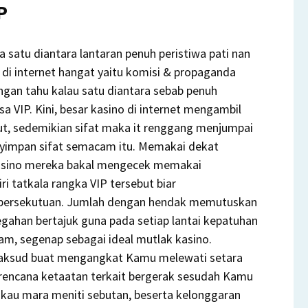
P
 satu diantara lantaran penuh peristiwa pati nan
i internet hangat yaitu komisi & propaganda
gan tahu kalau satu diantara sebab penuh
a VIP. Kini, besar kasino di internet mengambil
t, sedemikian sifat maka it renggang menjumpai
nyimpan sifat semacam itu. Memakai dekat
 kasino mereka bakal mengecek memakai
 tatkala rangka VIP tersebut biar
 persekutuan. Jumlah dengan hendak memutuskan
han bertajuk guna pada setiap lantai kepatuhan
am, segenap sebagai ideal mutlak kasino.
maksud buat mengangkat Kamu melewati setara
ncana ketaatan terkait bergerak sesudah Kamu
ngkau mara meniti sebutan, beserta kelonggaran