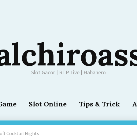
alchiroas
Slot Gacor | RTP Live | Habanero
Game
Slot Online
Tips & Trick
A
oft Cocktail Nights