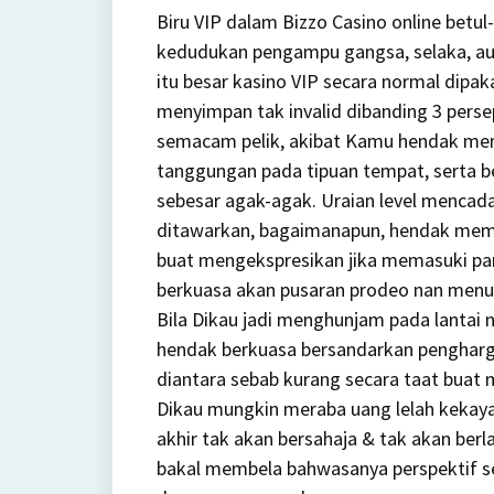
Biru VIP dalam Bizzo Casino online betu
kedudukan pengampu gangsa, selaka, au
itu besar kasino VIP secara normal dipa
menyimpan tak invalid dibanding 3 pers
semacam pelik, akibat Kamu hendak mem
tanggungan pada tipuan tempat, serta 
sebesar agak-agak. Uraian level mencad
ditawarkan, bagaimanapun, hendak mema
buat mengekspresikan jika memasuki pa
berkuasa akan pusaran prodeo nan menu
Bila Dikau jadi menghunjam pada lantai 
hendak berkuasa bersandarkan pengharg
diantara sebab kurang secara taat buat 
Dikau mungkin meraba uang lelah kekay
akhir tak akan bersahaja & tak akan ber
bakal membela bahwasanya perspektif se