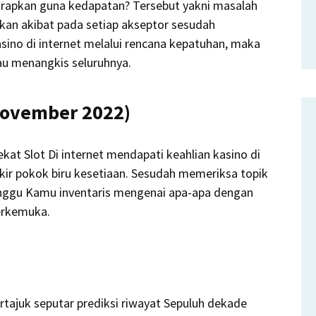
arapkan guna kedapatan? Tersebut yakni masalah
kan akibat pada setiap akseptor sesudah
sino di internet melalui rencana kepatuhan, maka
mau menangkis seluruhnya.
(November 2022)
at Slot Di internet mendapati keahlian kasino di
ikir pokok biru kesetiaan. Sesudah memeriksa topik
ganggu Kamu inventaris mengenai apa-apa dengan
terkemuka.
ertajuk seputar prediksi riwayat Sepuluh dekade