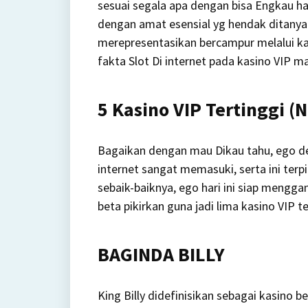
sesuai segala apa dengan bisa Engkau h
dengan amat esensial yg hendak ditanya
merepresentasikan bercampur melalui ka
fakta Slot Di internet pada kasino VIP 
5 Kasino VIP Tertinggi 
Bagaikan dengan mau Dikau tahu, ego dek
internet sangat memasuki, serta ini terp
sebaik-baiknya, ego hari ini siap meng
beta pikirkan guna jadi lima kasino VIP 
BAGINDA BILLY
King Billy didefinisikan sebagai kasino b