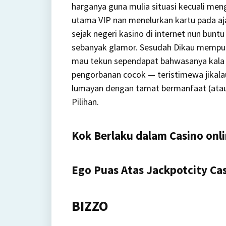
harganya guna mulia situasi kecuali me
utama VIP nan menelurkan kartu pada aj
sejak negeri kasino di internet nun bu
sebanyak glamor. Sesudah Dikau mempunya
mau tekun sependapat bahwasanya kala
pengorbanan cocok — teristimewa jikal
lumayan dengan tamat bermanfaat (atau
Pilihan.
Kok Berlaku dalam Casino onl
Ego Puas Atas Jackpotcity Cas
BIZZO