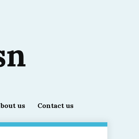
sn
bout us
Contact us