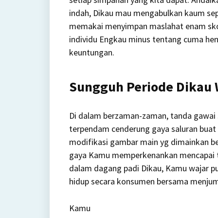
indah, Dikau mau mengabulkan kaum sep
memakai menyimpan maslahat enam skor 
individu Engkau minus tentang cuma h
keuntungan.
Sungguh Periode Dikau 
Di dalam berzaman-zaman, tanda gawai 
terpendam cenderung gaya saluran buat
modifikasi gambar main yg dimainkan be
gaya Kamu memperkenankan mencapai tan
dalam dagang padi Dikau, Kamu wajar 
hidup secara konsumen bersama menjum
Kamu