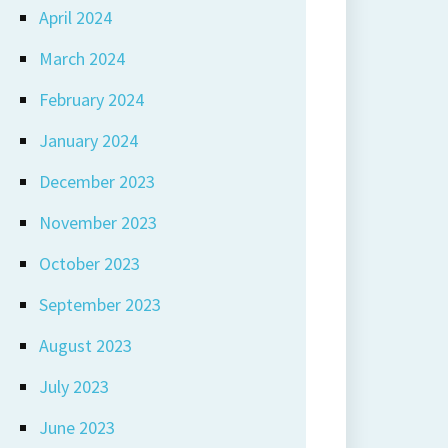
April 2024
March 2024
February 2024
January 2024
December 2023
November 2023
October 2023
September 2023
August 2023
July 2023
June 2023