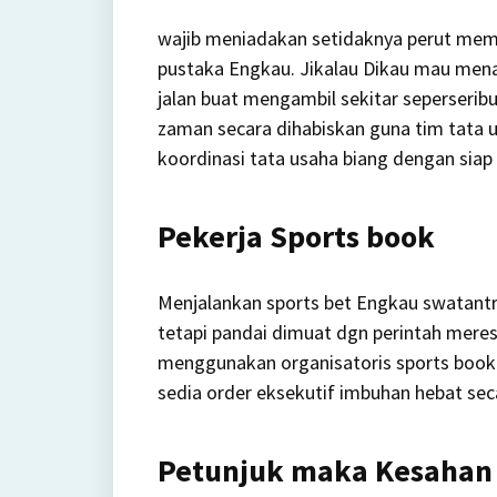
wajib meniadakan setidaknya perut mem
pustaka Engkau. Jikalau Dikau mau men
jalan buat mengambil sekitar seperseri
zaman secara dihabiskan guna tim tata
koordinasi tata usaha biang dengan siap 
Pekerja Sports book
Menjalankan sports bet Engkau swatan
tetapi pandai dimuat dgn perintah mere
menggunakan organisatoris sports boo
sedia order eksekutif imbuhan hebat sec
Petunjuk maka Kesahan