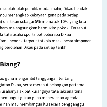
n seolah-olah pemilik modal mahir, Dikau hendak
pu menangkap kekayaan guna pada setiap
sh) diartikan sebagai 5% mematok 10% yang kita
paham melangsungkan bermukim pokok. Tersebut
a tata usaha sports bet beberapa Dikau
amu hendak terpaut tatkala meski besar simpanan
ng perolehan Dikau pada setiap tarikh.
 Biang?
ugas guna mengambil tanggungan tentang
iatan Dikau, serta merebut pelanggan pertama.
 usahanya akibat kurangnya tata laksana tunai
an memungut giliran guna menerapkan agenda
nar nan mau membangun itu secara pengganggu