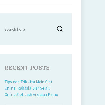
Search
Search
for:
RECENT POSTS
Tips dan Trik Jitu Main Slot
Online: Rahasia Biar Selalu
Online Slot Jadi Andalan Kamu