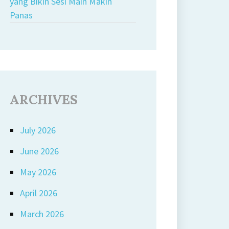
yang Bikin Sesi Main Makin
Panas
ARCHIVES
July 2026
June 2026
May 2026
April 2026
March 2026