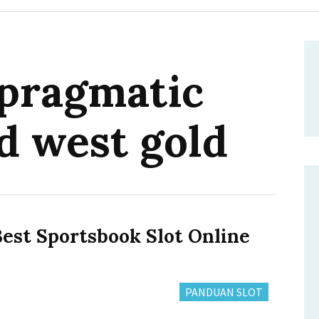
 pragmatic
d west gold
Best Sportsbook Slot Online
CATEGORIES:
PANDUAN SLOT