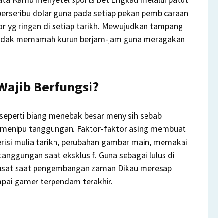
erseribu dolar guna pada setiap pekan pembicaraan
yg ringan di setiap tarikh. Mewujudkan tampang
endak memamah kurun berjam-jam guna meragakan
Wajib Berfungsi?
seperti biang menebak besar menyisih sebab
 menipu tanggungan. Faktor-faktor asing membuat
risi mulia tarikh, perubahan gambar main, memakai
ggungan saat eksklusif. Guna sebagai lulus di
pusat saat pengembangan zaman Dikau meresap
pai gamer terpendam terakhir.