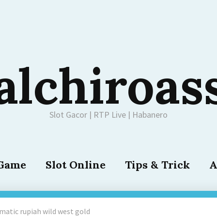
alchiroas
Slot Gacor | RTP Live | Habanero
Game
Slot Online
Tips & Trick
A
matic rupiah wild west gold