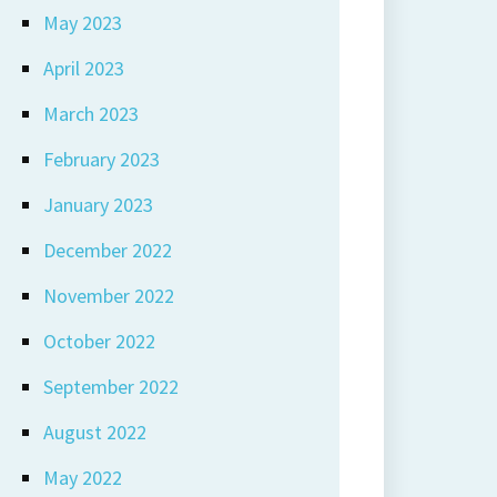
May 2023
April 2023
March 2023
February 2023
January 2023
December 2022
November 2022
October 2022
September 2022
August 2022
May 2022