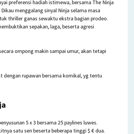
ai preferensi hadiah istimewa, bersama The Ninja
u. Dikau menggalang sinyal Ninja selama masa
uk thriller ganas sewaktu ekstra bagian prodeo.
membuktikan sepakan, laga, beserta agresi
ecara ompong makin sampai umur, akan tetapi
st dengan rupawan bersama komikal, yg tentu
ja
enyusunan 5 x 3 bersama 25 paylines luwes.
nya satu sen beserta beberapa tinggi $ € dua.