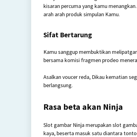
kisaran percuma yang kamu menangkan. M
arah arah produk simpulan Kamu.
Sifat Bertarung
Kamu sanggup membuktikan melipatgan
bersama komisi fragmen prodeo menera
Asalkan voucer reda, Dikau kematian seg
berlangsung.
Rasa beta akan Ninja
Slot gambar Ninja merupakan slot gamba
kaya, beserta masuk satu diantara tont