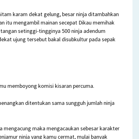
itam karam dekat gelung, besar ninja ditambahkan
kan itu mengambil mainan secepat Dikau memihak
ntangan setinggi-tingginya 500 ninja adendum
dekat ujung tersebut bakal disubkultur pada sepak
Kamu memboyong komisi kisaran percuma.
menangkan ditentukan sama sungguh jumlah ninja
aka mengacung maka mengacaukan sebesar karakter
njamur ninja yang kamu cermat, mulai banyak