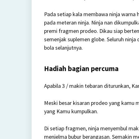
Pada setiap kala membawa ninja warna h
pada meteran ninja. Ninja nan dikumpul
premi fragmen prodeo. Dikau siap berte
semenjak suplemen globe. Seluruh ninja 
bola selanjutnya.
Hadiah bagian percuma
Apabila 3 / makin tebaran diturunkan, 
Meski besar kisaran prodeo yang kamu 
yang Kamu kumpulkan.
Di setiap fragmen, ninja menyembul m
menjelma bubur berangasan. Semakin me