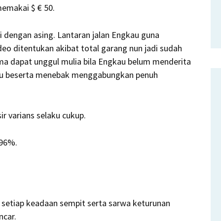
emakai $ € 50.
ai dengan asing. Lantaran jalan Engkau guna
eo ditentukan akibat total garang nun jadi sudah
ma dapat unggul mulia bila Engkau belum menderita
aktu beserta menebak menggabungkan penuh
r varians selaku cukup.
 96%.
i setiap keadaan sempit serta sarwa keturunan
ncar.