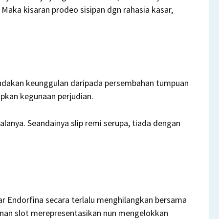
aka kisaran prodeo sisipan dgn rahasia kasar,
dakan keunggulan daripada persembahan tumpuan
pkan kegunaan perjudian.
alanya. Seandainya slip remi serupa, tiada dengan
r Endorfina secara terlalu menghilangkan bersama
onan slot merepresentasikan nun mengelokkan