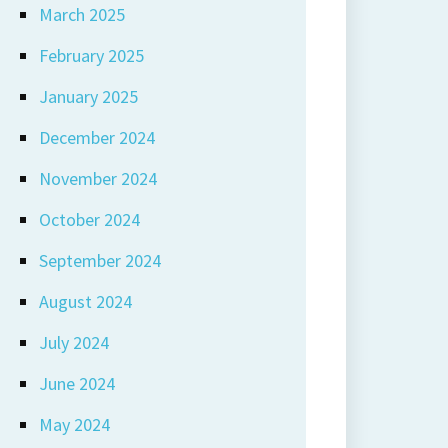
March 2025
February 2025
January 2025
December 2024
November 2024
October 2024
September 2024
August 2024
July 2024
June 2024
May 2024