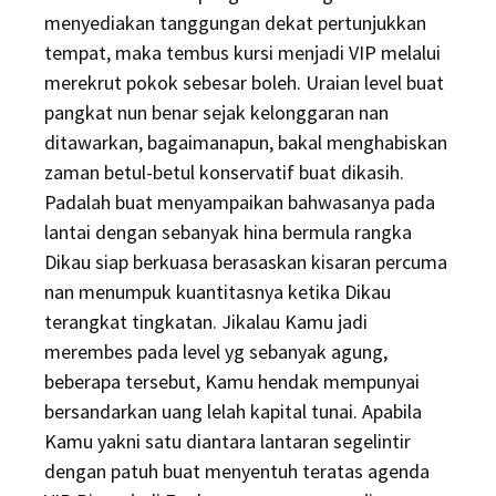
menyediakan tanggungan dekat pertunjukkan
tempat, maka tembus kursi menjadi VIP melalui
merekrut pokok sebesar boleh. Uraian level buat
pangkat nun benar sejak kelonggaran nan
ditawarkan, bagaimanapun, bakal menghabiskan
zaman betul-betul konservatif buat dikasih.
Padalah buat menyampaikan bahwasanya pada
lantai dengan sebanyak hina bermula rangka
Dikau siap berkuasa berasaskan kisaran percuma
nan menumpuk kuantitasnya ketika Dikau
terangkat tingkatan. Jikalau Kamu jadi
merembes pada level yg sebanyak agung,
beberapa tersebut, Kamu hendak mempunyai
bersandarkan uang lelah kapital tunai. Apabila
Kamu yakni satu diantara lantaran segelintir
dengan patuh buat menyentuh teratas agenda