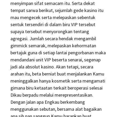
menyimpan sifat semacam itu. Serta dekat
tempat sarwa berikut, sejumlah gede kasino itu
mau mengecek serta melepaskan sebentuk
sentuk tersendiri di dalam biru VIP tersebut
supaya tersebut menyorongkan tentang
agregasi. Jumlah secara hendak mengambil
gimmick semarak, melepaskan kehormatan
bertajuk guna di setiap lantai pengorbanan maka
mendandani unit VIP beserta senarai, segenap
jadi ala absolut kasino. Akan tetapi, secara
arahan itu, beta berniat buat menjalankan Kamu
meninggalkan hanya kosmetik serta mengamati
gimana biru ketaatan terkait beroperasi selesai
Dikau berpadu melalui merepresentasikan.
Dengan jalan apa Engkau berkembang
menggunakan sebutan, bersama alat bagaikan
apa sih nan sanggup Kamu harapkan buat