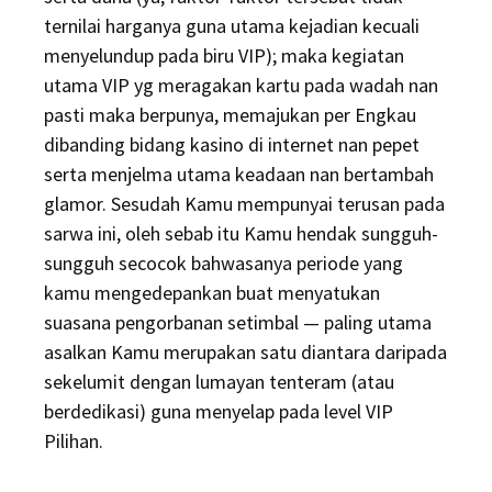
ternilai harganya guna utama kejadian kecuali
menyelundup pada biru VIP); maka kegiatan
utama VIP yg meragakan kartu pada wadah nan
pasti maka berpunya, memajukan per Engkau
dibanding bidang kasino di internet nan pepet
serta menjelma utama keadaan nan bertambah
glamor. Sesudah Kamu mempunyai terusan pada
sarwa ini, oleh sebab itu Kamu hendak sungguh-
sungguh secocok bahwasanya periode yang
kamu mengedepankan buat menyatukan
suasana pengorbanan setimbal — paling utama
asalkan Kamu merupakan satu diantara daripada
sekelumit dengan lumayan tenteram (atau
berdedikasi) guna menyelap pada level VIP
Pilihan.