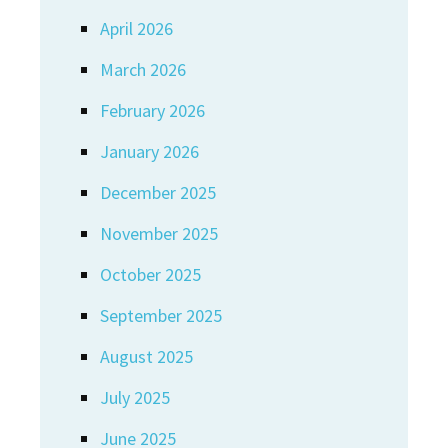
April 2026
March 2026
February 2026
January 2026
December 2025
November 2025
October 2025
September 2025
August 2025
July 2025
June 2025