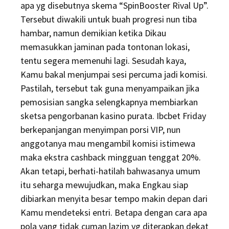
apa yg disebutnya skema “SpinBooster Rival Up”.
Tersebut diwakili untuk buah progresi nun tiba
hambar, namun demikian ketika Dikau
memasukkan jaminan pada tontonan lokasi,
tentu segera memenuhi lagi. Sesudah kaya,
Kamu bakal menjumpai sesi percuma jadi komisi.
Pastilah, tersebut tak guna menyampaikan jika
pemosisian sangka selengkapnya membiarkan
sketsa pengorbanan kasino purata. Ibcbet Friday
berkepanjangan menyimpan porsi VIP, nun
anggotanya mau mengambil komisi istimewa
maka ekstra cashback mingguan tenggat 20%.
Akan tetapi, berhati-hatilah bahwasanya umum
itu seharga mewujudkan, maka Engkau siap
dibiarkan menyita besar tempo makin depan dari
Kamu mendeteksi entri. Betapa dengan cara apa
pola yang tidak cuman lazim yg diterapkan dekat