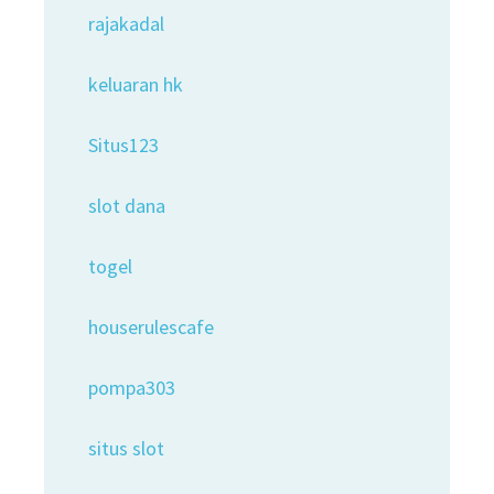
rajakadal
keluaran hk
Situs123
slot dana
togel
houserulescafe
pompa303
situs slot