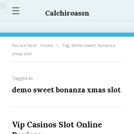
Menu
Calchiroassn
You are here:
Home
Tag: demo sweet bonanza
xmas slot
Tagged As:
demo sweet bonanza xmas slot
Vip Casinos Slot Online