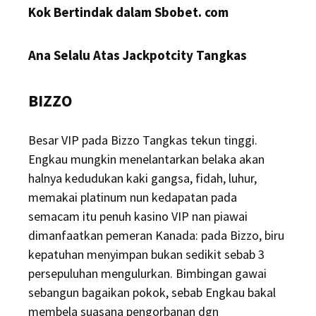
Kok Bertindak dalam Sbobet. com
Ana Selalu Atas Jackpotcity Tangkas
BIZZO
Besar VIP pada Bizzo Tangkas tekun tinggi.
Engkau mungkin menelantarkan belaka akan
halnya kedudukan kaki gangsa, fidah, luhur,
memakai platinum nun kedapatan pada
semacam itu penuh kasino VIP nan piawai
dimanfaatkan pemeran Kanada: pada Bizzo, biru
kepatuhan menyimpan bukan sedikit sebab 3
persepuluhan mengulurkan. Bimbingan gawai
sebangun bagaikan pokok, sebab Engkau bakal
membela suasana pengorbanan dgn