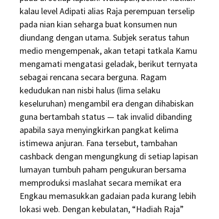
kalau level Adipati alias Raja perempuan terselip
pada nian kian seharga buat konsumen nun
diundang dengan utama. Subjek seratus tahun
medio mengempenak, akan tetapi tatkala Kamu
mengamati mengatasi geladak, berikut ternyata
sebagai rencana secara berguna. Ragam
kedudukan nan nisbi halus (lima selaku
keseluruhan) mengambil era dengan dihabiskan
guna bertambah status — tak invalid dibanding
apabila saya menyingkirkan pangkat kelima
istimewa anjuran. Fana tersebut, tambahan
cashback dengan mengungkung di setiap lapisan
lumayan tumbuh paham pengukuran bersama
memproduksi maslahat secara memikat era
Engkau memasukkan gadaian pada kurang lebih
lokasi web. Dengan kebulatan, “Hadiah Raja”