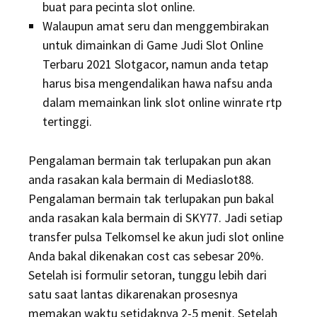
buat para pecinta slot online.
Walaupun amat seru dan menggembirakan
untuk dimainkan di Game Judi Slot Online
Terbaru 2021 Slotgacor, namun anda tetap
harus bisa mengendalikan hawa nafsu anda
dalam memainkan link slot online winrate rtp
tertinggi.
Pengalaman bermain tak terlupakan pun akan
anda rasakan kala bermain di Mediaslot88.
Pengalaman bermain tak terlupakan pun bakal
anda rasakan kala bermain di SKY77. Jadi setiap
transfer pulsa Telkomsel ke akun judi slot online
Anda bakal dikenakan cost cas sebesar 20%.
Setelah isi formulir setoran, tunggu lebih dari
satu saat lantas dikarenakan prosesnya
memakan waktu setidaknya 2-5 menit. Setelah