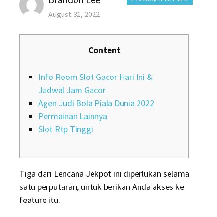
Posted
August 31, 2022
on
Content
Info Room Slot Gacor Hari Ini &
Jadwal Jam Gacor
Agen Judi Bola Piala Dunia 2022
Permainan Lainnya
Slot Rtp Tinggi
Tiga dari Lencana Jekpot ini diperlukan selama
satu perputaran, untuk berikan Anda akses ke
feature itu.