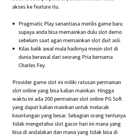
akses ke feature itu.
Pragmatic Play senantiasa merilis game baru
supaya anda bisa memainkan dulu slot demo
sebelum saat agan memainkan slot duit asli.
Kilas balik awal mula hadirnya mesin slot di
dunia berawal dari seorang Pria bernama
Charles Fey.
Provider game slot ini miliki ratusan permainan
slot online yang bisa kalian mainkan. Hingga
waktu ini ada 200 permainan slot online PG Soft
yang dapat kalian mainkan untuk melacak
keuntungan yang besar. Sebagian orang tentunya
tidak mengetahui slot gacor hari ini mana yang
bisa di andalakan dan mana yang tidak bisa di