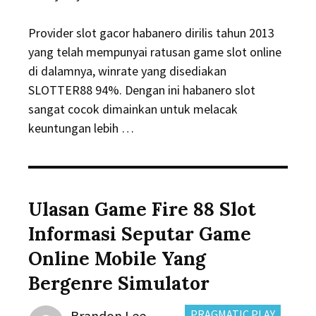
Provider slot gacor habanero dirilis tahun 2013
yang telah mempunyai ratusan game slot online
di dalamnya, winrate yang disediakan
SLOTTER88 94%. Dengan ini habanero slot
sangat cocok dimainkan untuk melacak
keuntungan lebih …
Ulasan Game Fire 88 Slot
Informasi Seputar Game
Online Mobile Yang
Bergenre Simulator
Author
CATEGORIES:
Brandon Lee
PRAGMATIC PLAY