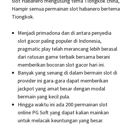
slot Habanero mengusung tema Tiongkok china,
Hampir semua permainan slot habanero bertema
Tiongkok.
Menjadi primadona dan di antara penyedia
slot gacor paling populer di Indonesia,
pragmatic play telah merancang lebih berasal
dari ratusan game terbaik bersama berani
memberikan bocoran slot gacor hari ini.
Banyak yang senang di dalam bermain slot di
provider ini gara-gara dapat memberikan
jackpot yang amat besar dengan modal
bermain yang kecil pula.
Hingga waktu ini ada 200 permainan slot
online PG Soft yang dapat kalian mainkan
untuk melacak keuntungan yang besar.