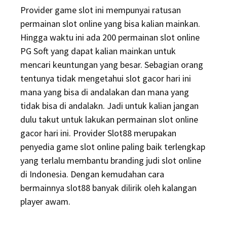
Provider game slot ini mempunyai ratusan
permainan slot online yang bisa kalian mainkan.
Hingga waktu ini ada 200 permainan slot online
PG Soft yang dapat kalian mainkan untuk
mencari keuntungan yang besar. Sebagian orang
tentunya tidak mengetahui slot gacor hari ini
mana yang bisa di andalakan dan mana yang
tidak bisa di andalakn. Jadi untuk kalian jangan
dulu takut untuk lakukan permainan slot online
gacor hari ini. Provider Slot88 merupakan
penyedia game slot online paling baik terlengkap
yang terlalu membantu branding judi slot online
di Indonesia. Dengan kemudahan cara
bermainnya slot88 banyak dilirik oleh kalangan
player awam.