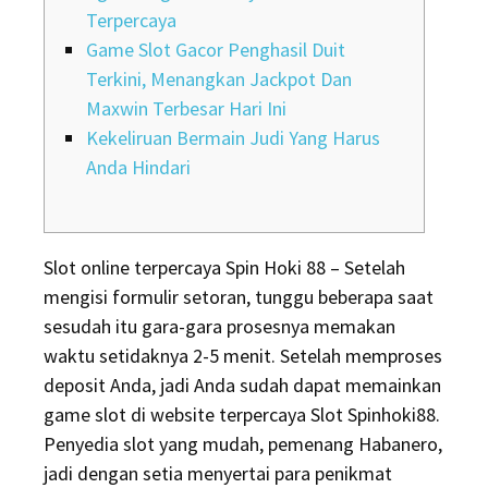
Terpercaya
Game Slot Gacor Penghasil Duit
Terkini, Menangkan Jackpot Dan
Maxwin Terbesar Hari Ini
Kekeliruan Bermain Judi Yang Harus
Anda Hindari
Slot online terpercaya Spin Hoki 88 – Setelah
mengisi formulir setoran, tunggu beberapa saat
sesudah itu gara-gara prosesnya memakan
waktu setidaknya 2-5 menit. Setelah memproses
deposit Anda, jadi Anda sudah dapat memainkan
game slot di website terpercaya Slot Spinhoki88.
Penyedia slot yang mudah, pemenang Habanero,
jadi dengan setia menyertai para penikmat