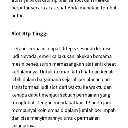
berputar secara acak saat Anda menekan tombol
putar.
Slot Rtp Tinggi
Tetapi semua ini dapat ditepis sesudah komisi
judi Nevada, Amerika lakukan lakukan bersama
mesin penelusuran memasangkan alat anti cheat
kedalamnya. Untuk itu mari kita lihat dan kenali
lebih dalam bagaimana sejarah perjalanan dan
transformasi judi slot dari waktu ke waktu dan
kenapa dapat menjadi sebuah permainan yang
menglobal. Dengan mendapatkan JP anda jadi
mempunyai koin emas didalam jumlah berlimpah
dan bisa menyimpannya untuk permainan
selanjutnya.