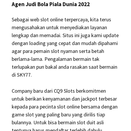
Agen Judi Bola Piala Dunia 2022
Sebagai web slot online terpercaya, kita terus
mengusahakan untuk menyediakan layanan
lengkap dan memadai. Situs ini juga kami update
dengan loading yang cepat dan mudah dipahami
agar para pemain slot nyaman serta betah
berlama-lama. Pengalaman bermain tak
terlupakan pun bakal anda rasakan saat bermain
di SKY77.
Company baru dari CQ9 Slots berkomitmen
untuk berikan kenyamanan dan jackpot terbesar
kepada para pecinta slot online bersama dengan
game slot yang paling baru yang dirilis tiap
bulannya. Untuk bisa bermain slot duit asli
tentunya harus mendaftar terlebih dahulu