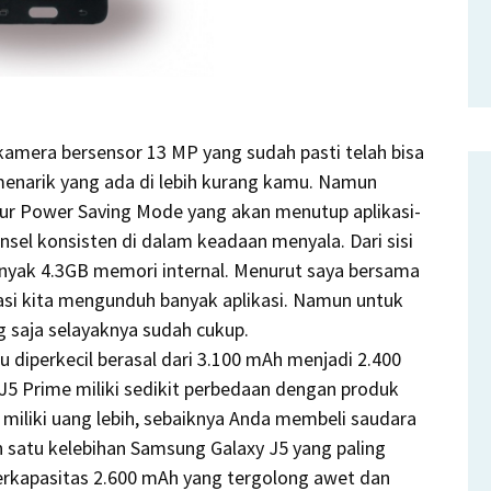
kamera bersensor 13 MP yang sudah pasti telah bisa
narik yang ada di lebih kurang kamu. Namun
itur Power Saving Mode yang akan menutup aplikasi-
nsel konsisten di dalam keadaan menyala. Dari sisi
nyak 4.3GB memori internal. Menurut saya bersama
asi kita mengunduh banyak aplikasi. Namun untuk
 saja selayaknya sudah cukup.
u diperkecil berasal dari 3.100 mAh menjadi 2.400
 Prime miliki sedikit perbedaan dengan produk
 miliki uang lebih, sebaiknya Anda membeli saudara
ah satu kelebihan Samsung Galaxy J5 yang paling
berkapasitas 2.600 mAh yang tergolong awet dan