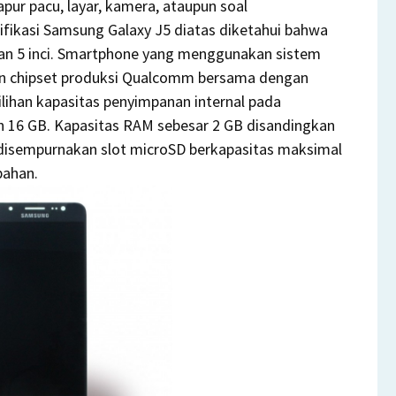
pur pacu, layar, kamera, ataupun soal
ifikasi Samsung Galaxy J5 diatas diketahui bahwa
ran 5 inci. Smartphone yang menggunakan sistem
kan chipset produksi Qualcomm bersama dengan
lihan kapasitas penyimpanan internal pada
n 16 GB. Kapasitas RAM sebesar 2 GB disandingkan
isempurnakan slot microSD berkapasitas maksimal
bahan.