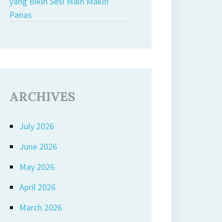
yang Bikin Sesi Main Makin
Panas
ARCHIVES
July 2026
June 2026
May 2026
April 2026
March 2026