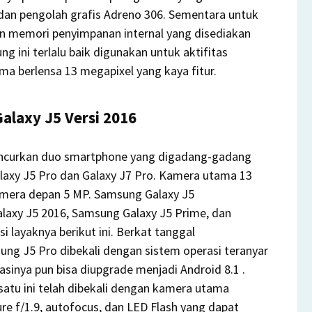
dan pengolah grafis Adreno 306. Sementara untuk
n memori penyimpanan internal yang disediakan
 ini terlalu baik digunakan untuk aktifitas
ma berlensa 13 megapixel yang kaya fitur.
alaxy J5 Versi 2016
ncurkan duo smartphone yang digadang-gadang
Galaxy J5 Pro dan Galaxy J7 Pro. Kamera utama 13
amera depan 5 MP. Samsung Galaxy J5
alaxy J5 2016, Samsung Galaxy J5 Prime, dan
 layaknya berikut ini. Berkat tanggal
ung J5 Pro dibekali dengan sistem operasi teranyar
erasinya pun bisa diupgrade menjadi Android 8.1 .
satu ini telah dibekali dengan kamera utama
e f/1.9, autofocus, dan LED Flash yang dapat