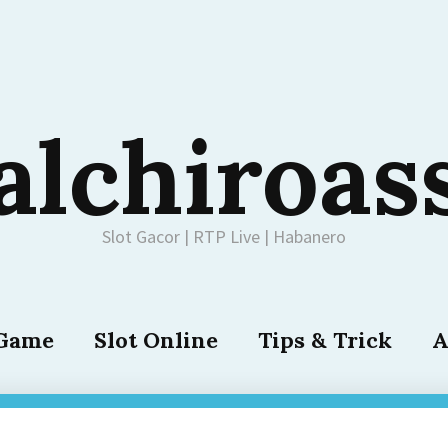
alchiroas
Slot Gacor | RTP Live | Habanero
Game
Slot Online
Tips & Trick
A