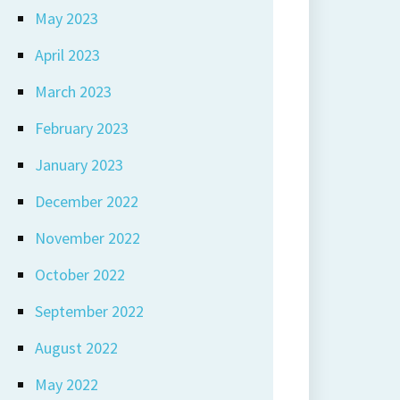
May 2023
April 2023
March 2023
February 2023
January 2023
December 2022
November 2022
October 2022
September 2022
August 2022
May 2022