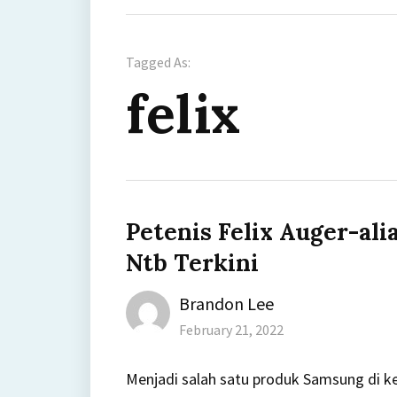
Tagged As:
felix
Petenis Felix Auger-ali
Ntb Terkini
Author
Brandon Lee
Posted
February 21, 2022
on
Menjadi salah satu produk Samsung di k