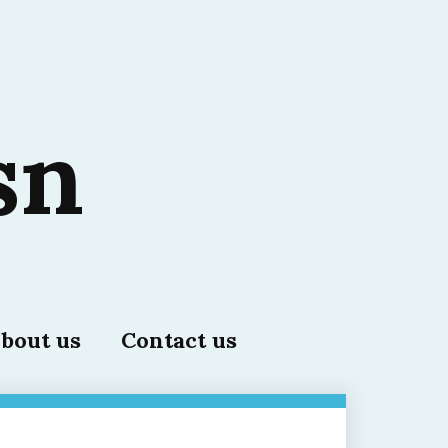
sn
bout us
Contact us