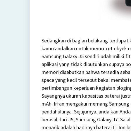
Sedangkan di bagian belakang terdapat 
kamu andalkan untuk memotret obyek me
Samsung Galaxy J5 sendiri udah miliki f
aplikasi yang tidak dibutuhkan supaya po
memori disebutkan bahwa tersedia seba
space yang kecil tersebut bakal membat
pertimbangan keperluan kegiatan bloging
Sayangnya ukuran kapasitas baterai justr
mAh. Irfan mengakui memang Samsung J5
pendahulunya. Sejujurnya, andaikan Anda
berasal dari J5, Samsung Galaxy J7. Sal
menarik adalah hadirnya baterai Li-Ion 