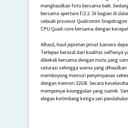
menghasilkan foto bersama baik. Sedan
bersama aperture f/2.2. Di bagian di dal
sebuah prosesor Qualcomm Snapdragon
CPU Quad-core bersama dengan kecepat
Alhasil, hasil jepretan privat kamera dep
Terlepas berasal dari kualitas selfieny
dibekali bersama dengan mutu yang sama
saturasi sehingga warna yang dihasilkan 
memboyong memori penyimpanan sebesa
dengan memori 32GB. Secara keseluruhan
mempunyai keunggulan yang ciamik. Sam
elegan ketimbang ketiga seri pendahul