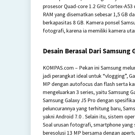
prosesor Quad-core 1.2 GHz Cortex-A53 
RAM yang disematkan sebesar 1,5 GB da
berkapasitas 8 GB. Kamera ponsel Samsung
fotografi, karena ia memiliki kamera uta
Desain Berasal Dari Samsung G
KOMPAS.com – Pekan ini Samsung melu
jadi perangkat ideal untuk “vlogging”, 
MP dengan autofocus dan flash serta k
mengeluarkan 3 series, yaitu Samsung G
Samsung Galaxy J5 Pro dengan spesifikasi
peluncurannya yang terhitung baru, Sams
yakni Android 7.0 . Selain itu, sistem op
Soal urusan fotografi, smartphone yang 
beresolusi 13 MP bersama dengan apertur