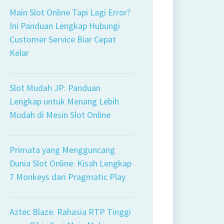
Main Slot Online Tapi Lagi Error?
Ini Panduan Lengkap Hubungi
Customer Service Biar Cepat
Kelar
Slot Mudah JP: Panduan
Lengkap untuk Menang Lebih
Mudah di Mesin Slot Online
Primata yang Mengguncang
Dunia Slot Online: Kisah Lengkap
7 Monkeys dari Pragmatic Play
Aztec Blaze: Rahasia RTP Tinggi