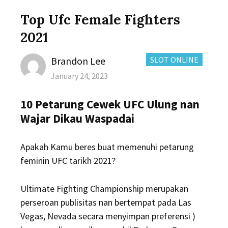
Top Ufc Female Fighters
2021
Author
CATEGORIES:
Brandon Lee
SLOT ONLINE
Posted
January 24, 2023
on
10 Petarung Cewek UFC Ulung nan
Wajar Dikau Waspadai
Apakah Kamu beres buat memenuhi petarung
feminin UFC tarikh 2021?
Ultimate Fighting Championship merupakan
perseroan publisitas nan bertempat pada Las
Vegas, Nevada secara menyimpan preferensi )