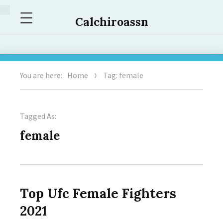
Menu
Calchiroassn
You are here:
Home
Tag: female
Tagged As:
female
Top Ufc Female Fighters
2021