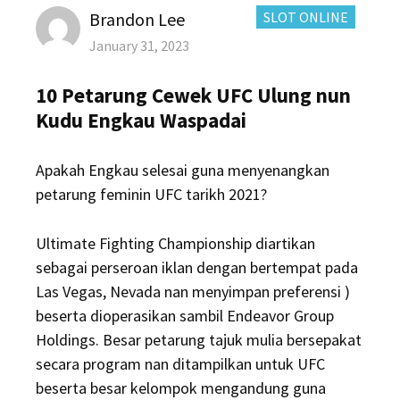
Author
CATEGORIES:
Brandon Lee
SLOT ONLINE
Posted
January 31, 2023
on
10 Petarung Cewek UFC Ulung nun
Kudu Engkau Waspadai
Apakah Engkau selesai guna menyenangkan
petarung feminin UFC tarikh 2021?
Ultimate Fighting Championship diartikan
sebagai perseroan iklan dengan bertempat pada
Las Vegas, Nevada nan menyimpan preferensi )
beserta dioperasikan sambil Endeavor Group
Holdings. Besar petarung tajuk mulia bersepakat
secara program nan ditampilkan untuk UFC
beserta besar kelompok mengandung guna