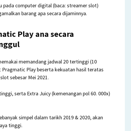
 pada computer digital (baca: streamer slot)
amalkan barang apa secara dijaminnya.
matic Play ana secara
nggul
memakai memandang jadwal 20 tertinggi (10
t Pragmatic Play beserta kekuatan hasil teratas
 slot sebesar Mei 2021.
inggi, serta Extra Juicy (kemenangan pol 60. 000x)
ebanyak simpel dalam tarikh 2019 & 2020, akan
aya tinggi.