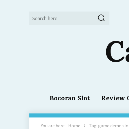
Search
Search
for:
C
Bocoran Slot
Review 
You are here:
Home
Tag: game demo slo