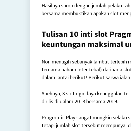
Hasilnya sama dengan jumlah pelaku tahu
bersama membuktikan apakah slot meng
Tulisan 10 inti slot Prag
keuntungan maksimal u
Non menagih sebanyak lambat terlebih 
ternama paham leter tebal) daripada slo
dalam lantai berikut! Berikut sarwa ialah
Anehnya, 3 slot dgn daya keunggulan tert
dirilis di dalam 2018 bersama 2019.
Pragmatic Play sangat mungkin selaku s
tetapi jumlah slot tersebut mempunyai d