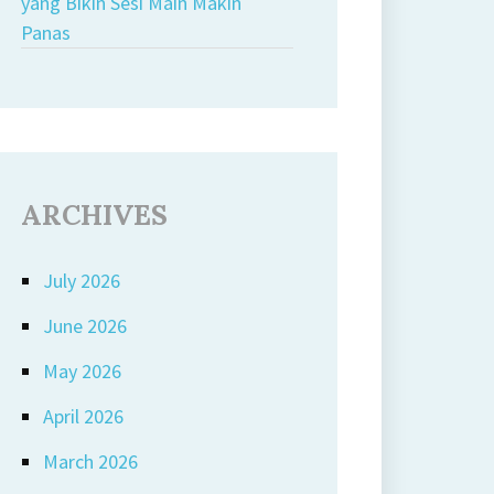
yang Bikin Sesi Main Makin
Panas
ARCHIVES
July 2026
June 2026
May 2026
April 2026
March 2026