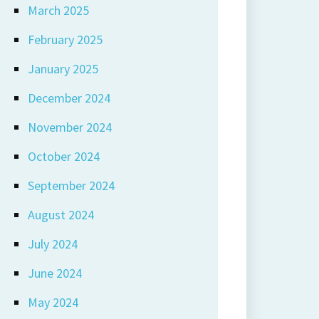
March 2025
February 2025
January 2025
December 2024
November 2024
October 2024
September 2024
August 2024
July 2024
June 2024
May 2024