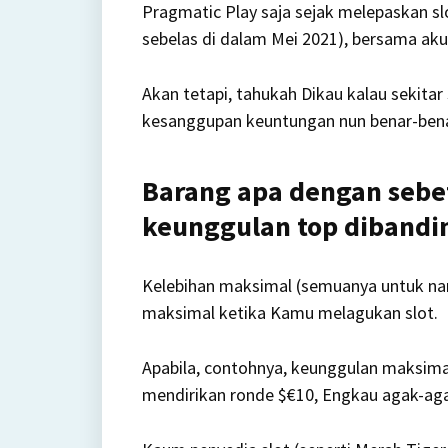
Pragmatic Play saja sejak melepaskan sl
sebelas di dalam Mei 2021), bersama ak
Akan tetapi, tahukah Dikau kalau sekita
kesanggupan keuntungan nun benar-bena
Barang apa dengan sebe
keunggulan top dibandin
Kelebihan maksimal (semuanya untuk n
maksimal ketika Kamu melagukan slot.
Apabila, contohnya, keunggulan maksima
mendirikan ronde $€10, Engkau agak-ag