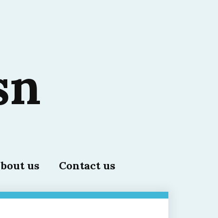
sn
bout us
Contact us