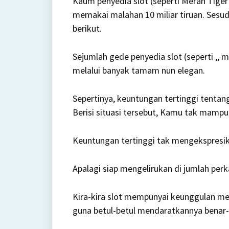
Kaum penyedia slot (seperti Merah Tig
memakai malahan 10 miliar tiruan. Sesuda
berikut.
Sejumlah gede penyedia slot (seperti ,, 
melalui banyak tamam nun elegan.
Sepertinya, keuntungan tertinggi tentang
Berisi situasi tersebut, Kamu tak mampu
Keuntungan tertinggi tak mengekspresi
Apalagi siap mengelirukan di jumlah perk
Kira-kira slot mempunyai keunggulan mem
guna betul-betul mendaratkannya benar-b