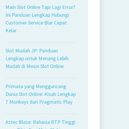
Main Slot Online Tapi Lagi Error?
Ini Panduan Lengkap Hubungi
Customer Service Biar Cepat
Kelar
Slot Mudah JP: Panduan
Lengkap untuk Menang Lebih
Mudah di Mesin Slot Online
Primata yang Mengguncang
Dunia Slot Online: Kisah Lengkap
7 Monkeys dari Pragmatic Play
Aztec Blaze: Rahasia RTP Tinggi