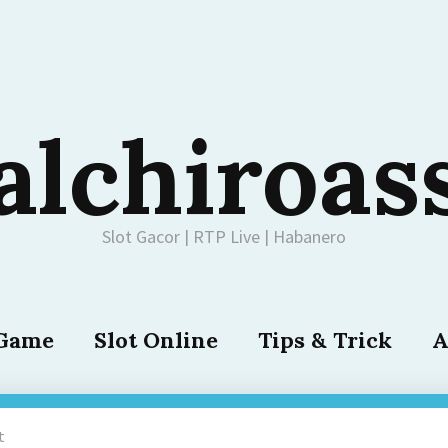
alchiroas
Slot Gacor | RTP Live | Habanero
Game
Slot Online
Tips & Trick
A
t