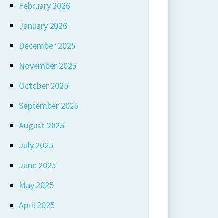
February 2026
January 2026
December 2025
November 2025
October 2025
September 2025
August 2025
July 2025
June 2025
May 2025
April 2025