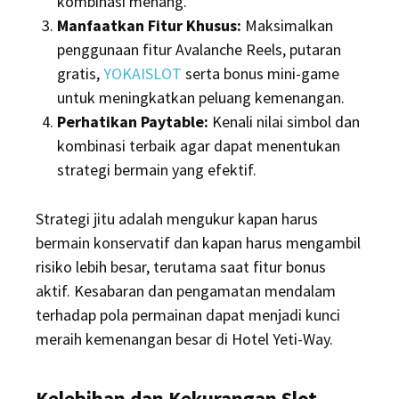
kombinasi menang.
Manfaatkan Fitur Khusus:
Maksimalkan
penggunaan fitur Avalanche Reels, putaran
gratis,
YOKAISLOT
serta bonus mini-game
untuk meningkatkan peluang kemenangan.
Perhatikan Paytable:
Kenali nilai simbol dan
kombinasi terbaik agar dapat menentukan
strategi bermain yang efektif.
Strategi jitu adalah mengukur kapan harus
bermain konservatif dan kapan harus mengambil
risiko lebih besar, terutama saat fitur bonus
aktif. Kesabaran dan pengamatan mendalam
terhadap pola permainan dapat menjadi kunci
meraih kemenangan besar di Hotel Yeti-Way.
Kelebihan dan Kekurangan Slot