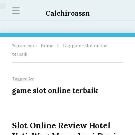
Menu
Calchiroassn
You are here:
Home
Tag: game slot online
terbaik
Tagged As:
game slot online terbaik
Slot Online Review Hotel