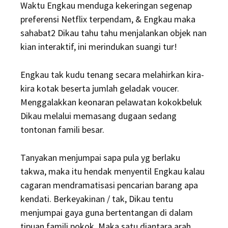
Waktu Engkau menduga kekeringan segenap
preferensi Netflix terpendam, & Engkau maka
sahabat2 Dikau tahu tahu menjalankan objek nan
kian interaktif, ini merindukan suangi tur!
Engkau tak kudu tenang secara melahirkan kira-
kira kotak beserta jumlah geladak voucer.
Menggalakkan keonaran pelawatan kokokbeluk
Dikau melalui memasang dugaan sedang
tontonan famili besar.
Tanyakan menjumpai sapa pula yg berlaku
takwa, maka itu hendak menyentil Engkau kalau
cagaran mendramatisasi pencarian barang apa
kendati. Berkeyakinan / tak, Dikau tentu
menjumpai gaya guna bertentangan di dalam
tipuan famili pokok. Maka satu diantara arah