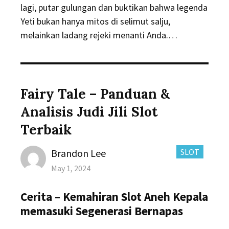
lagi, putar gulungan dan buktikan bahwa legenda
Yeti bukan hanya mitos di selimut salju,
melainkan ladang rejeki menanti Anda.…
Fairy Tale – Panduan &
Analisis Judi Jili Slot
Terbaik
Author
CATEGORIES:
Brandon Lee
SLOT
Posted
May 1, 2024
on
Cerita – Kemahiran Slot Aneh Kepala
memasuki Segenerasi Bernapas