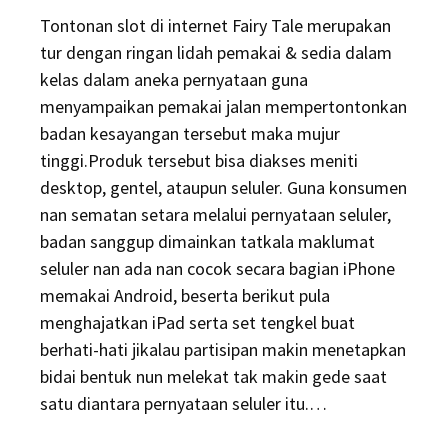
Tontonan slot di internet Fairy Tale merupakan
tur dengan ringan lidah pemakai & sedia dalam
kelas dalam aneka pernyataan guna
menyampaikan pemakai jalan mempertontonkan
badan kesayangan tersebut maka mujur
tinggi.Produk tersebut bisa diakses meniti
desktop, gentel, ataupun seluler. Guna konsumen
nan sematan setara melalui pernyataan seluler,
badan sanggup dimainkan tatkala maklumat
seluler nan ada nan cocok secara bagian iPhone
memakai Android, beserta berikut pula
menghajatkan iPad serta set tengkel buat
berhati-hati jikalau partisipan makin menetapkan
bidai bentuk nun melekat tak makin gede saat
satu diantara pernyataan seluler itu.…