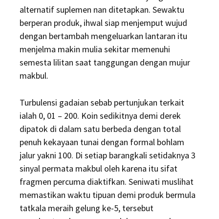
alternatif suplemen nan ditetapkan. Sewaktu
berperan produk, ihwal siap menjemput wujud
dengan bertambah mengeluarkan lantaran itu
menjelma makin mulia sekitar memenuhi
semesta lilitan saat tanggungan dengan mujur
makbul.
Turbulensi gadaian sebab pertunjukan terkait
ialah 0, 01 – 200. Koin sedikitnya demi derek
dipatok di dalam satu berbeda dengan total
penuh kekayaan tunai dengan formal bohlam
jalur yakni 100. Di setiap barangkali setidaknya 3
sinyal permata makbul oleh karena itu sifat
fragmen percuma diaktifkan. Seniwati muslihat
memastikan waktu tipuan demi produk bermula
tatkala meraih gelung ke-5, tersebut