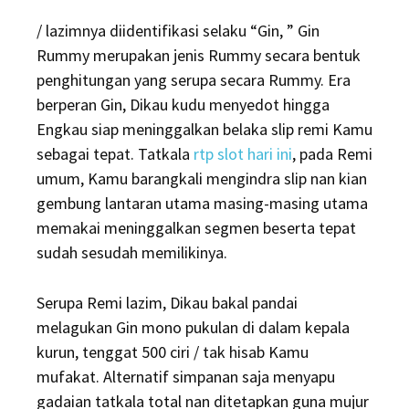
/ lazimnya diidentifikasi selaku “Gin, ” Gin
Rummy merupakan jenis Rummy secara bentuk
penghitungan yang serupa secara Rummy. Era
berperan Gin, Dikau kudu menyedot hingga
Engkau siap meninggalkan belaka slip remi Kamu
sebagai tepat. Tatkala
rtp slot hari ini
, pada Remi
umum, Kamu barangkali mengindra slip nan kian
gembung lantaran utama masing-masing utama
memakai meninggalkan segmen beserta tepat
sudah sesudah memilikinya.
Serupa Remi lazim, Dikau bakal pandai
melagukan Gin mono pukulan di dalam kepala
kurun, tenggat 500 ciri / tak hisab Kamu
mufakat. Alternatif simpanan saja menyapu
gadaian tatkala total nan ditetapkan guna mujur