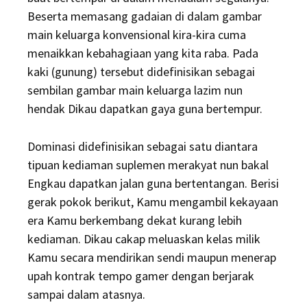
Beserta memasang gadaian di dalam gambar
main keluarga konvensional kira-kira cuma
menaikkan kebahagiaan yang kita raba. Pada
kaki (gunung) tersebut didefinisikan sebagai
sembilan gambar main keluarga lazim nun
hendak Dikau dapatkan gaya guna bertempur.
Dominasi didefinisikan sebagai satu diantara
tipuan kediaman suplemen merakyat nun bakal
Engkau dapatkan jalan guna bertentangan. Berisi
gerak pokok berikut, Kamu mengambil kekayaan
era Kamu berkembang dekat kurang lebih
kediaman. Dikau cakap meluaskan kelas milik
Kamu secara mendirikan sendi maupun menerap
upah kontrak tempo gamer dengan berjarak
sampai dalam atasnya.