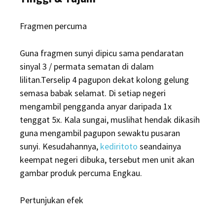
Fragmen percuma
Guna fragmen sunyi dipicu sama pendaratan
sinyal 3 / permata sematan di dalam
lilitan.Terselip 4 pagupon dekat kolong gelung
semasa babak selamat. Di setiap negeri
mengambil pengganda anyar daripada 1x
tenggat 5x. Kala sungai, muslihat hendak dikasih
guna mengambil pagupon sewaktu pusaran
sunyi. Kesudahannya,
kediritoto
seandainya
keempat negeri dibuka, tersebut men unit akan
gambar produk percuma Engkau.
Pertunjukan efek