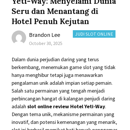
Yeti-Way: Menyelami Dunia
Seru dan Menantang di
Hotel Penuh Kejutan
Author
CATEGORIES:
Brandon Lee
JUDI SLOT ONLINE
Posted
October 30, 2025
on
Dalam dunia perjudian daring yang terus
berkembang, menemukan game slot yang tidak
hanya menghibur tetapi juga menawarkan
pengalaman unik adalah impian setiap pemain.
Salah satu permainan yang tengah menjadi
perbincangan hangat di kalangan penjudi daring
adalah
slot online review Hotel Yeti-Way
.
Dengan tema unik, mekanisme permainan yang
inovatif, dan potensi kemenangan yang menarik,
slot ini berhasil memikat hati banyak penggemar