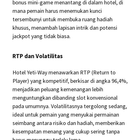
bonus mini-game menantang di dalam hotel, di
mana pemain harus menemukan kunci
tersembunyi untuk membuka ruang hadiah
khusus, menambah lapisan intrik dan potensi
jackpot yang tidak biasa.
RTP dan Volatilitas
Hotel Yeti-Way menawarkan RTP (Return to
Player) yang kompetitif, berkisar di angka 96,4%,
menjadikan peluang kemenangan lebih
menguntungkan dibanding slot konvensional
pada umumnya. Volatilitasnya tergolong sedang,
ideal untuk pemain yang menyukai permainan
seimbang antara risiko dan hadiah, memberikan
kesempatan menang yang cukup sering tanpa
harus menunggu terlalu lama.