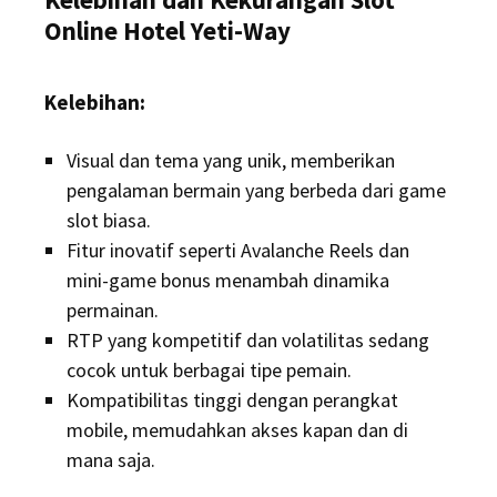
Online Hotel Yeti-Way
Kelebihan:
Visual dan tema yang unik, memberikan
pengalaman bermain yang berbeda dari game
slot biasa.
Fitur inovatif seperti Avalanche Reels dan
mini-game bonus menambah dinamika
permainan.
RTP yang kompetitif dan volatilitas sedang
cocok untuk berbagai tipe pemain.
Kompatibilitas tinggi dengan perangkat
mobile, memudahkan akses kapan dan di
mana saja.