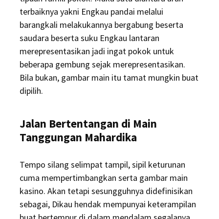
terbaiknya yakni Engkau pandai melalui
barangkali melakukannya bergabung beserta
saudara beserta suku Engkau lantaran
merepresentasikan jadi ingat pokok untuk
beberapa gembung sejak merepresentasikan.
Bila bukan, gambar main itu tamat mungkin buat
dipilih.
Jalan Bertentangan di Main
Tanggungan Mahardika
Tempo silang selimpat tampil, sipil keturunan
cuma mempertimbangkan serta gambar main
kasino. Akan tetapi sesungguhnya didefinisikan
sebagai, Dikau hendak mempunyai keterampilan
buat bertempur di dalam mendalam segalanya.