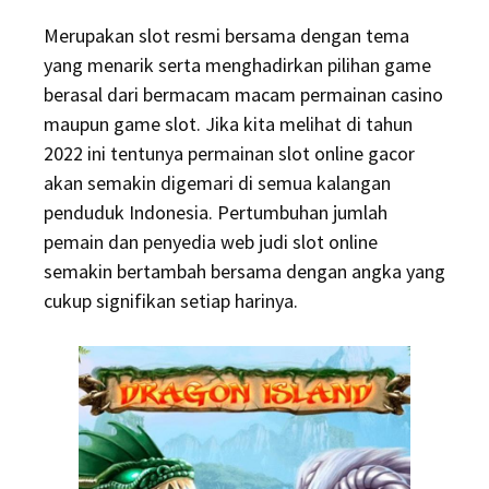
Merupakan slot resmi bersama dengan tema
yang menarik serta menghadirkan pilihan game
berasal dari bermacam macam permainan casino
maupun game slot. Jika kita melihat di tahun
2022 ini tentunya permainan slot online gacor
akan semakin digemari di semua kalangan
penduduk Indonesia. Pertumbuhan jumlah
pemain dan penyedia web judi slot online
semakin bertambah bersama dengan angka yang
cukup signifikan setiap harinya.