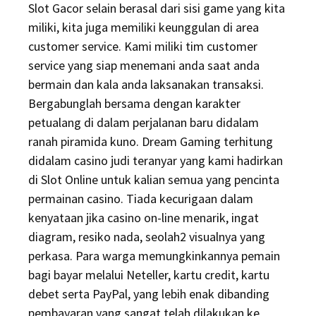
Slot Gacor selain berasal dari sisi game yang kita
miliki, kita juga memiliki keunggulan di area
customer service. Kami miliki tim customer
service yang siap menemani anda saat anda
bermain dan kala anda laksanakan transaksi.
Bergabunglah bersama dengan karakter
petualang di dalam perjalanan baru didalam
ranah piramida kuno. Dream Gaming terhitung
didalam casino judi teranyar yang kami hadirkan
di Slot Online untuk kalian semua yang pencinta
permainan casino. Tiada kecurigaan dalam
kenyataan jika casino on-line menarik, ingat
diagram, resiko nada, seolah2 visualnya yang
perkasa. Para warga memungkinkannya pemain
bagi bayar melalui Neteller, kartu credit, kartu
debet serta PayPal, yang lebih enak dibanding
pembayaran yang sangat telah dilakukan ke