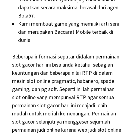
dapatkan secara maksimal berasal dari agen
Bola57.
Kami membuat game yang memiliki arti seni
dan merupakan Baccarat Mobile terbaik di
dunia.
Beberapa informasi seputar didalam permainan
slot gacor hari ini bisa anda ketahui sebagian
keuntungan dan beberapa nilai RTP di dalam
mesin slot online pragmatic, habanero, spade
gaming, dan pg soft. Seperti ini lah permainan
slot online yang mempunyai RTP agar semua
permainan slot gacor hari ini menjadi lebih
mudah untuk meriah kemenangan. Permainan
slot gacor selanjutnya menggeser sejumlah
permainan judi online karena web judi slot online