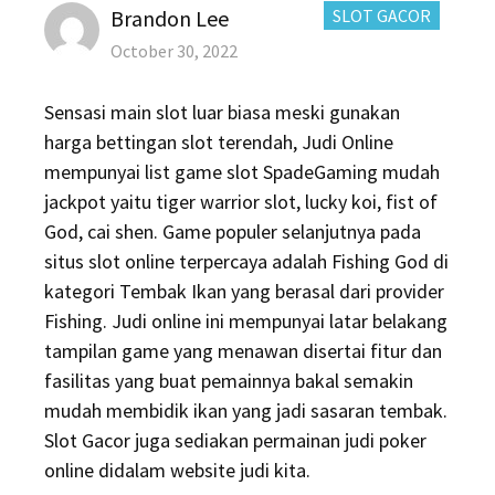
Author
CATEGORIES:
Brandon Lee
SLOT GACOR
Posted
October 30, 2022
on
Sensasi main slot luar biasa meski gunakan
harga bettingan slot terendah, Judi Online
mempunyai list game slot SpadeGaming mudah
jackpot yaitu tiger warrior slot, lucky koi, fist of
God, cai shen. Game populer selanjutnya pada
situs slot online terpercaya adalah Fishing God di
kategori Tembak Ikan yang berasal dari provider
Fishing. Judi online ini mempunyai latar belakang
tampilan game yang menawan disertai fitur dan
fasilitas yang buat pemainnya bakal semakin
mudah membidik ikan yang jadi sasaran tembak.
Slot Gacor juga sediakan permainan judi poker
online didalam website judi kita.