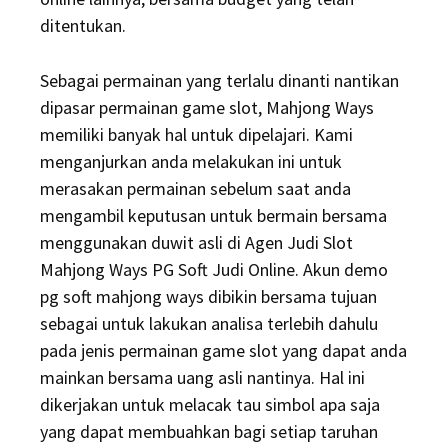
ditentukan.
Sebagai permainan yang terlalu dinanti nantikan
dipasar permainan game slot, Mahjong Ways
memiliki banyak hal untuk dipelajari. Kami
menganjurkan anda melakukan ini untuk
merasakan permainan sebelum saat anda
mengambil keputusan untuk bermain bersama
menggunakan duwit asli di Agen Judi Slot
Mahjong Ways PG Soft Judi Online. Akun demo
pg soft mahjong ways dibikin bersama tujuan
sebagai untuk lakukan analisa terlebih dahulu
pada jenis permainan game slot yang dapat anda
mainkan bersama uang asli nantinya. Hal ini
dikerjakan untuk melacak tau simbol apa saja
yang dapat membuahkan bagi setiap taruhan