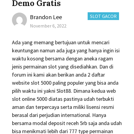
Demo Gratis
Author
CATEGORIES:
Brandon Lee
SLOT GACOR
Posted
November 6, 2022
on
Ada yang memang bertujuan untuk mencari
keuntungan namun ada juga yang hanya ingin isi
waktu kosong bersama dengan aneka ragam
jenis permainan slot yang disediahkan. Dan di
forum ini kami akan berikan anda 2 daftar
website slot 5000 paling populer yang bisa anda
pilih waktu ini yakni Slot88. Dimana kedua web
slot online 5000 diatas pastinya udah terbukti
aman dan terpercaya serta miliki lisensi resmi
berasal dari perjudian international. Hanya
bersama modal deposit receh 5rb saja anda udah
bisa menikmati lebih dari 777 type permainan