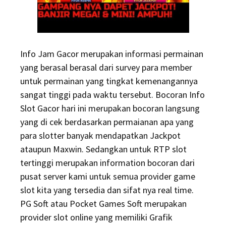
Info Jam Gacor merupakan informasi permainan
yang berasal berasal dari survey para member
untuk permainan yang tingkat kemenangannya
sangat tinggi pada waktu tersebut. Bocoran Info
Slot Gacor hari ini merupakan bocoran langsung
yang di cek berdasarkan permaianan apa yang
para slotter banyak mendapatkan Jackpot
ataupun Maxwin. Sedangkan untuk RTP slot
tertinggi merupakan information bocoran dari
pusat server kami untuk semua provider game
slot kita yang tersedia dan sifat nya real time.
PG Soft atau Pocket Games Soft merupakan
provider slot online yang memiliki Grafik