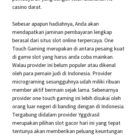
casino darat.
Sebesar apapun hadiahnya, Anda akan
mendapatkan jaminan pembayaran lengkap
berasal dari situs slot online terpercaya. One
Touch Gaming merupakan di antara pesaing kuat
di game slot yang harus anda coba mainkan.
Walau provider ini belum populer atau dikenal
oleh para pemain judi di Indonesia. Provider
micrograming sesungguhnya udah miliki ribuan
member aktif bermain sejak lama. Sebenarnya
provider one touch gaming ini lebih disukai oleh
orang luar negeri di banding dengan di Indonesia.
Tergabung didalam provider Yggdrasil
merupakan pilihan slot gacor hari ini yang tepat
tentunya akan memberikan peluang keuntungan