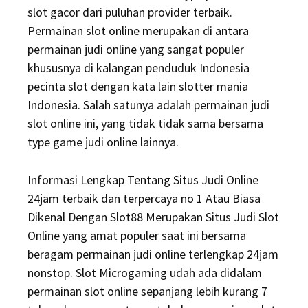
slot gacor dari puluhan provider terbaik.
Permainan slot online merupakan di antara
permainan judi online yang sangat populer
khususnya di kalangan penduduk Indonesia
pecinta slot dengan kata lain slotter mania
Indonesia. Salah satunya adalah permainan judi
slot online ini, yang tidak tidak sama bersama
type game judi online lainnya.
Informasi Lengkap Tentang Situs Judi Online
24jam terbaik dan terpercaya no 1 Atau Biasa
Dikenal Dengan Slot88 Merupakan Situs Judi Slot
Online yang amat populer saat ini bersama
beragam permainan judi online terlengkap 24jam
nonstop. Slot Microgaming udah ada didalam
permainan slot online sepanjang lebih kurang 7