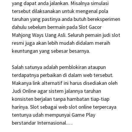
yang dapat anda jalankan. Misalnya simulasi
tersebut dilaksanakan untuk mengenal pola
taruhan yang pastinya anda butuh bereksperimen
dahulu sebelum bermain pada Slot Gacor
Mahjong Ways Uang Asli. Seluruh pemain judi slot
resmi juga akan lebih mudah didalam meraih
keuntungan yang sebesar besarnya.
Salah satunya adalah pemblokiran ataupun
terdapatnya perbaikan di dalam web tersebut.
Makanya link alternatif ini harus disediakan oleh
Judi Online agar sistem jalannya taruhan
konsisten berjalan tanpa hambatan tiap-tiap
harinya. Slot sebagai web slot online terpercaya
tentunya udah mempunyai Game Play
berstandar Internasional.…