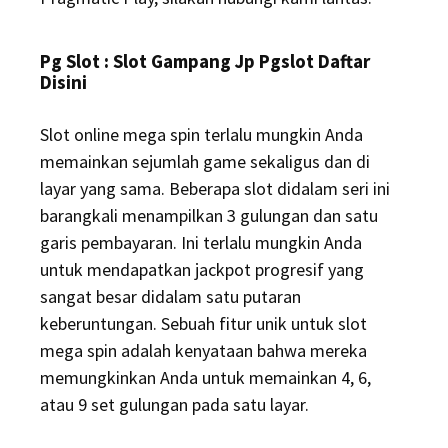
Pg Slot : Slot Gampang Jp Pgslot Daftar
Disini
Slot online mega spin terlalu mungkin Anda
memainkan sejumlah game sekaligus dan di
layar yang sama. Beberapa slot didalam seri ini
barangkali menampilkan 3 gulungan dan satu
garis pembayaran. Ini terlalu mungkin Anda
untuk mendapatkan jackpot progresif yang
sangat besar didalam satu putaran
keberuntungan. Sebuah fitur unik untuk slot
mega spin adalah kenyataan bahwa mereka
memungkinkan Anda untuk memainkan 4, 6,
atau 9 set gulungan pada satu layar.