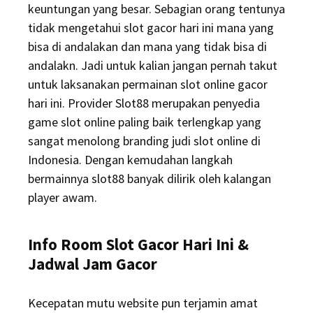
keuntungan yang besar. Sebagian orang tentunya
tidak mengetahui slot gacor hari ini mana yang
bisa di andalakan dan mana yang tidak bisa di
andalakn. Jadi untuk kalian jangan pernah takut
untuk laksanakan permainan slot online gacor
hari ini. Provider Slot88 merupakan penyedia
game slot online paling baik terlengkap yang
sangat menolong branding judi slot online di
Indonesia. Dengan kemudahan langkah
bermainnya slot88 banyak dilirik oleh kalangan
player awam.
Info Room Slot Gacor Hari Ini &
Jadwal Jam Gacor
Kecepatan mutu website pun terjamin amat