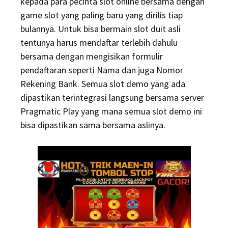
kepada para pecinta slot online bersama dengan
game slot yang paling baru yang dirilis tiap
bulannya. Untuk bisa bermain slot duit asli
tentunya harus mendaftar terlebih dahulu
bersama dengan mengisikan formulir
pendaftaran seperti Nama dan juga Nomor
Rekening Bank. Semua slot demo yang ada
dipastikan terintegrasi langsung bersama server
Pragmatic Play yang mana semua slot demo ini
bisa dipastikan sama bersama aslinya.