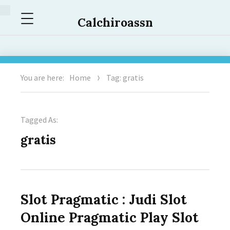
Menu
Calchiroassn
You are here:
Home
Tag: gratis
Tagged As:
gratis
Slot Pragmatic : Judi Slot
Online Pragmatic Play Slot