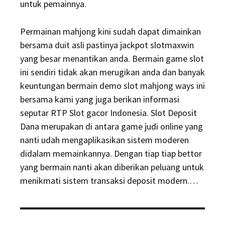
untuk pemainnya.
Permainan mahjong kini sudah dapat dimainkan
bersama duit asli pastinya jackpot slotmaxwin
yang besar menantikan anda. Bermain game slot
ini sendiri tidak akan merugikan anda dan banyak
keuntungan bermain demo slot mahjong ways ini
bersama kami yang juga berikan informasi
seputar RTP Slot gacor Indonesia. Slot Deposit
Dana merupakan di antara game judi online yang
nanti udah mengaplikasikan sistem moderen
didalam memainkannya. Dengan tiap tiap bettor
yang bermain nanti akan diberikan peluang untuk
menikmati sistem transaksi deposit modern.…