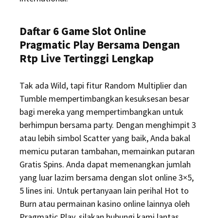
Daftar 6 Game Slot Online
Pragmatic Play Bersama Dengan
Rtp Live Tertinggi Lengkap
Tak ada Wild, tapi fitur Random Multiplier dan
Tumble mempertimbangkan kesuksesan besar
bagi mereka yang mempertimbangkan untuk
berhimpun bersama party. Dengan menghimpit 3
atau lebih simbol Scatter yang baik, Anda bakal
memicu putaran tambahan, memainkan putaran
Gratis Spins. Anda dapat memenangkan jumlah
yang luar lazim bersama dengan slot online 3×5,
5 lines ini. Untuk pertanyaan lain perihal Hot to
Burn atau permainan kasino online lainnya oleh
Pragmatic Play, silakan hubungi kami lantas.