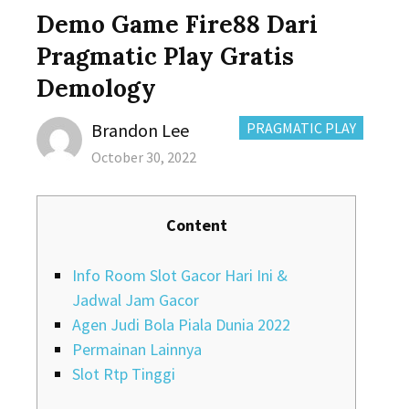
Demo Game Fire88 Dari
Pragmatic Play Gratis
Demology
Author
CATEGORIES:
Brandon Lee
PRAGMATIC PLAY
Posted
October 30, 2022
on
Content
Info Room Slot Gacor Hari Ini &
Jadwal Jam Gacor
Agen Judi Bola Piala Dunia 2022
Permainan Lainnya
Slot Rtp Tinggi