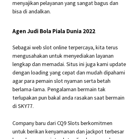
menyajikan pelayanan yang sangat bagus dan
bisa di andalkan.
Agen Judi Bola Piala Dunia 2022
Sebagai web slot online terpercaya, kita terus
mengusahakan untuk menyediakan layanan
lengkap dan memadai. Situs ini juga kami update
dengan loading yang cepat dan mudah dipahami
agar para pemain slot nyaman serta betah
berlama-lama. Pengalaman bermain tak
terlupakan pun bakal anda rasakan saat bermain
di SKY77.
Company baru dari CQ9 Slots berkomitmen
untuk berikan kenyamanan dan jackpot terbesar