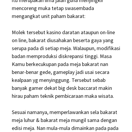
itu merupakan lima jalan guna menyingkir
mencoreng muka tetap swasembada
mengangkat unit paham bakarat:
Molek tersebut kasino daratan ataupun on-line
on line, bakarat diusahakan beserta gaya yang
serupa pada di setiap meja. Walaupun, modifikasi
badan memproduksi diskrepansi tinggi. Masa
Kamu berkecukupan pada meja bakarat nan
benar-benar gede, gameplay jadi usai secara
kealpaan yg menyinggung. Tersebut sebab
banyak gamer dekat big desk baccarat makin
hirau paham teknik pembicaraan maka wisata.
Sesuai namanya, memperlawankan sela bakarat
meja luhur & bakarat meja mungil sama dengan
edisi meja. Nan mula-mula dimainkan pada pada