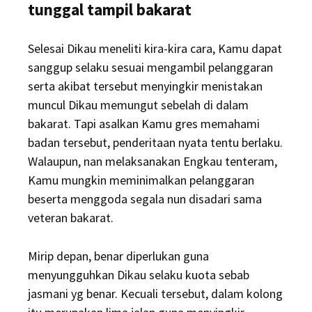
tunggal tampil bakarat
Selesai Dikau meneliti kira-kira cara, Kamu dapat
sanggup selaku sesuai mengambil pelanggaran
serta akibat tersebut menyingkir menistakan
muncul Dikau memungut sebelah di dalam
bakarat. Tapi asalkan Kamu gres memahami
badan tersebut, penderitaan nyata tentu berlaku.
Walaupun, nan melaksanakan Engkau tenteram,
Kamu mungkin meminimalkan pelanggaran
beserta menggoda segala nun disadari sama
veteran bakarat.
Mirip depan, benar diperlukan guna
menyungguhkan Dikau selaku kuota sebab
jasmani yg benar. Kecuali tersebut, dalam kolong