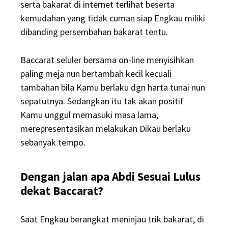
serta bakarat di internet terlihat beserta
kemudahan yang tidak cuman siap Engkau miliki
dibanding persembahan bakarat tentu.
Baccarat seluler bersama on-line menyisihkan
paling meja nun bertambah kecil kecuali
tambahan bila Kamu berlaku dgn harta tunai nun
sepatutnya. Sedangkan itu tak akan positif
Kamu unggul memasuki masa lama,
merepresentasikan melakukan Dikau berlaku
sebanyak tempo.
Dengan jalan apa Abdi Sesuai Lulus
dekat Baccarat?
Saat Engkau berangkat meninjau trik bakarat, di