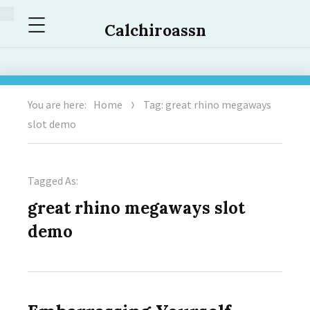
Menu
Calchiroassn
You are here:
Home
Tag: great rhino megaways
slot demo
Tagged As:
great rhino megaways slot
demo