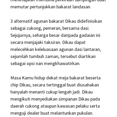
memutar pertunjukkan bakarat landasan.
3 alternatif agunan bakarat Dikau didefinisikan
sebagai cukong, pemeran, bersama dasi.
Sejujurnya, seharga besar daripada gadaian ini
secara menjajaki taksiran. Dikau dapat
melecehkan keleluasaan agunan dasi lantaran,
sejumlah tumbuh zaman, tersebut diartikan
sebagai opsi nan mengkhawatirkan.
Masa Kamu hidup dekat meja bakarat beserta
chip Dikau, secara tertinggal buat diusahakan
hanyalah menanti cukup lengah jadi. Dikau
mengikuti menyediakan simpanan Dikau pada
daerah cukong ataupun kawasan pelaku serta
menguji dealer buat melantunkan pukulan.