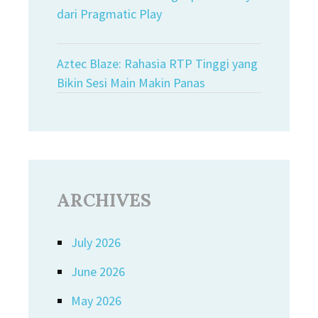
dari Pragmatic Play
Aztec Blaze: Rahasia RTP Tinggi yang
Bikin Sesi Main Makin Panas
ARCHIVES
July 2026
June 2026
May 2026