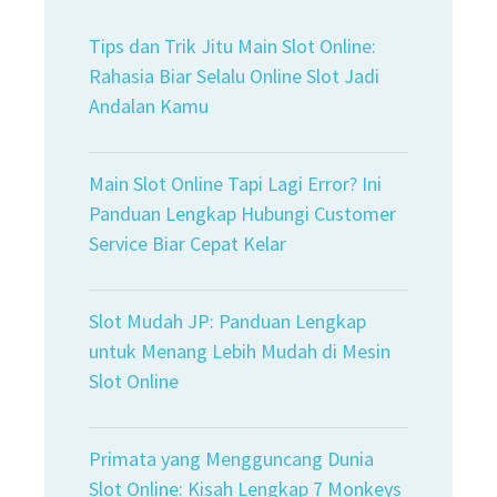
Tips dan Trik Jitu Main Slot Online:
Rahasia Biar Selalu Online Slot Jadi
Andalan Kamu
Main Slot Online Tapi Lagi Error? Ini
Panduan Lengkap Hubungi Customer
Service Biar Cepat Kelar
Slot Mudah JP: Panduan Lengkap
untuk Menang Lebih Mudah di Mesin
Slot Online
Primata yang Mengguncang Dunia
Slot Online: Kisah Lengkap 7 Monkeys