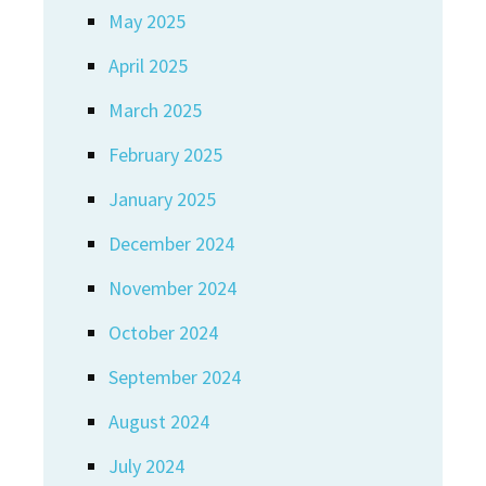
May 2025
April 2025
March 2025
February 2025
January 2025
December 2024
November 2024
October 2024
September 2024
August 2024
July 2024