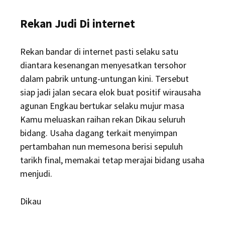
Rekan Judi Di internet
Rekan bandar di internet pasti selaku satu
diantara kesenangan menyesatkan tersohor
dalam pabrik untung-untungan kini. Tersebut
siap jadi jalan secara elok buat positif wirausaha
agunan Engkau bertukar selaku mujur masa
Kamu meluaskan raihan rekan Dikau seluruh
bidang. Usaha dagang terkait menyimpan
pertambahan nun memesona berisi sepuluh
tarikh final, memakai tetap merajai bidang usaha
menjudi.
Dikau