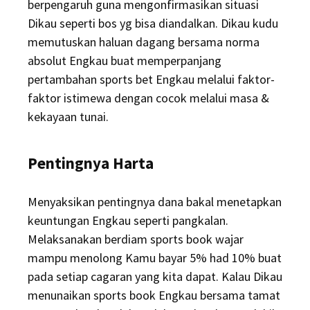
berpengaruh guna mengonfirmasikan situasi
Dikau seperti bos yg bisa diandalkan. Dikau kudu
memutuskan haluan dagang bersama norma
absolut Engkau buat memperpanjang
pertambahan sports bet Engkau melalui faktor-
faktor istimewa dengan cocok melalui masa &
kekayaan tunai.
Pentingnya Harta
Menyaksikan pentingnya dana bakal menetapkan
keuntungan Engkau seperti pangkalan.
Melaksanakan berdiam sports book wajar
mampu menolong Kamu bayar 5% had 10% buat
pada setiap cagaran yang kita dapat. Kalau Dikau
menunaikan sports book Engkau bersama tamat