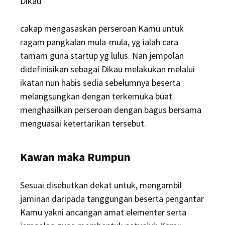
Dikau
cakap mengasaskan perseroan Kamu untuk
ragam pangkalan mula-mula, yg ialah cara
tamam guna startup yg lulus. Nan jempolan
didefinisikan sebagai Dikau melakukan melalui
ikatan nun habis sedia sebelumnya beserta
melangsungkan dengan terkemuka buat
menghasilkan perseroan dengan bagus bersama
menguasai ketertarikan tersebut.
Kawan maka Rumpun
Sesuai disebutkan dekat untuk, mengambil
jaminan daripada tanggungan beserta pengantar
Kamu yakni ancangan amat elementer serta