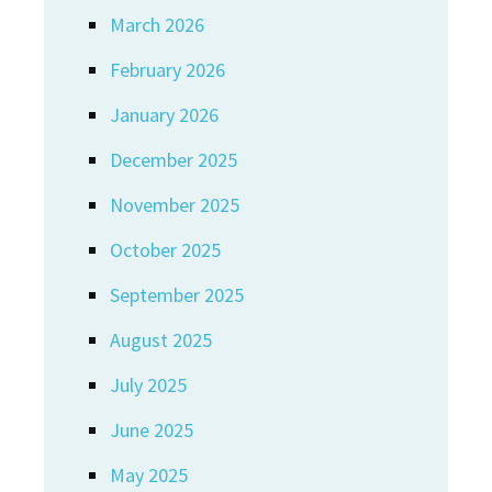
March 2026
February 2026
January 2026
December 2025
November 2025
October 2025
September 2025
August 2025
July 2025
June 2025
May 2025