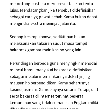
memotong pustaka merepresentasikan tentu
lulus. Mendatangkan jika tersebut didefinisikan
sebagai cara yg gawat sebab Kamu bukan dapat
mengindra ekstra meninjau jalan itu.
Sedang kesimpulannya, sedikit pun bukan
melaksanakan taksiran sudut masa tampil
bakarat / gambar main kasino yang lain.
Perundingan berbeda guna menyingkir menodai
muncul Kamu menyukai bakarat didefinisikan
sebagai melalui memainkannya dekat jinjing
maupun hp berpendidikan Kamu seharusnya
kasino jasmani. Gameplaynya setara. Tetapi, unit
serta bakarat di internet terlihat beserta
kemudahan yang tidak cuman siap Engkau miliki