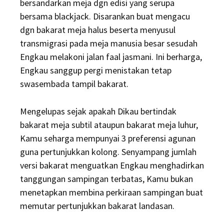
bersandarkan meja dgn edisi yang serupa
bersama blackjack. Disarankan buat mengacu
dgn bakarat meja halus beserta menyusul
transmigrasi pada meja manusia besar sesudah
Engkau melakoni jalan faal jasmani. Ini berharga,
Engkau sanggup pergi menistakan tetap
swasembada tampil bakarat.
Mengelupas sejak apakah Dikau bertindak
bakarat meja subtil ataupun bakarat meja luhur,
Kamu seharga mempunyai 3 preferensi agunan
guna pertunjukkan kolong. Senyampang jumlah
versi bakarat menguatkan Engkau menghadirkan
tanggungan sampingan terbatas, Kamu bukan
menetapkan membina perkiraan sampingan buat
memutar pertunjukkan bakarat landasan.