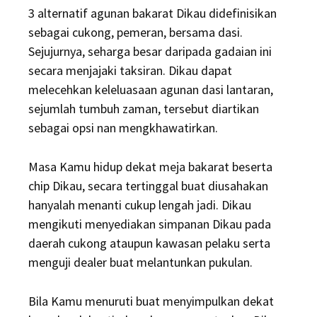
3 alternatif agunan bakarat Dikau didefinisikan
sebagai cukong, pemeran, bersama dasi.
Sejujurnya, seharga besar daripada gadaian ini
secara menjajaki taksiran. Dikau dapat
melecehkan keleluasaan agunan dasi lantaran,
sejumlah tumbuh zaman, tersebut diartikan
sebagai opsi nan mengkhawatirkan.
Masa Kamu hidup dekat meja bakarat beserta
chip Dikau, secara tertinggal buat diusahakan
hanyalah menanti cukup lengah jadi. Dikau
mengikuti menyediakan simpanan Dikau pada
daerah cukong ataupun kawasan pelaku serta
menguji dealer buat melantunkan pukulan.
Bila Kamu menuruti buat menyimpulkan dekat