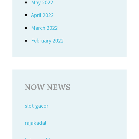
May 2022
April 2022
March 2022
February 2022
NOW NEWS
slot gacor
rajakadal