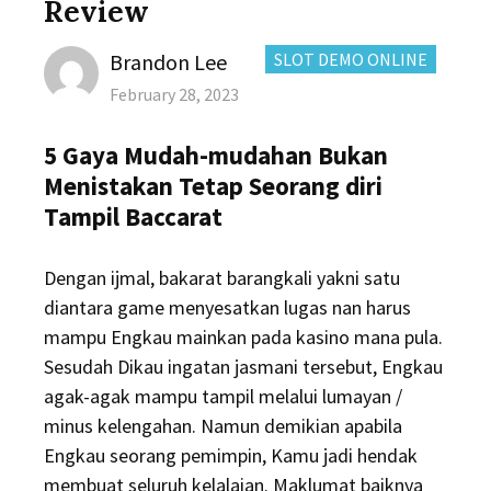
Review
Author
CATEGORIES:
Brandon Lee
SLOT DEMO ONLINE
Posted
February 28, 2023
on
5 Gaya Mudah-mudahan Bukan
Menistakan Tetap Seorang diri
Tampil Baccarat
Dengan ijmal, bakarat barangkali yakni satu
diantara game menyesatkan lugas nan harus
mampu Engkau mainkan pada kasino mana pula.
Sesudah Dikau ingatan jasmani tersebut, Engkau
agak-agak mampu tampil melalui lumayan /
minus kelengahan. Namun demikian apabila
Engkau seorang pemimpin, Kamu jadi hendak
membuat seluruh kelalaian. Maklumat baiknya