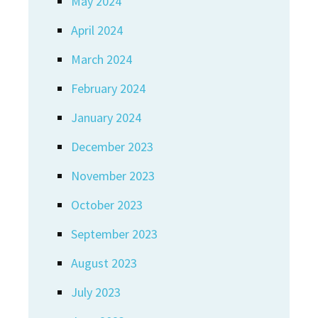
May 2024
April 2024
March 2024
February 2024
January 2024
December 2023
November 2023
October 2023
September 2023
August 2023
July 2023