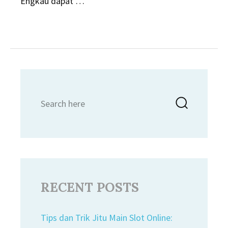
Engkau dapat …
Search
Searc
for:
RECENT POSTS
Tips dan Trik Jitu Main Slot Online: