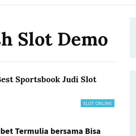
h Slot Demo
est Sportsbook Judi Slot
CATEGORIES:
SLOT ONLINE
 bet Termulia bersama Bisa