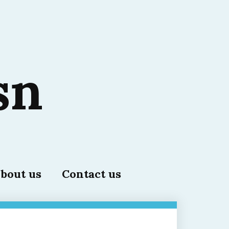
sn
bout us
Contact us