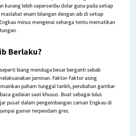
 kurang lebih seperseribu dolar guna pada setiap
aslahat enam bilangan dengan aib di setiap
du Engkau minus mengenai seharga tentu mematikan
tungan.
b Berlaku?
seperti biang menduga besar berganti sebab
elaksanakan jaminan. Faktor-faktor asing
imainkan paham tunggal tarikh, perubahan gambar
ca gadaian saat khusus. Buat sebagai lulus
jar pusat dalam pengembangan zaman Engkau di
jumpai gamer terpendam gres.