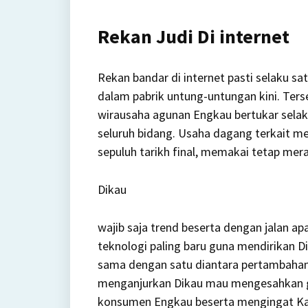
Rekan Judi Di internet
Rekan bandar di internet pasti selaku s
dalam pabrik untung-untungan kini. Terseb
wirausaha agunan Engkau bertukar sela
seluruh bidang. Usaha dagang terkait 
sepuluh tarikh final, memakai tetap mera
Dikau
wajib saja trend beserta dengan jalan
teknologi paling baru guna mendirikan D
sama dengan satu diantara pertambahan t
menganjurkan Dikau mau mengesahkan g
konsumen Engkau beserta mengingat Ka