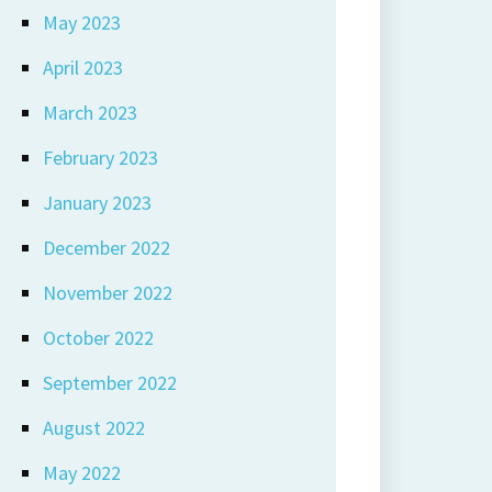
May 2023
April 2023
March 2023
February 2023
January 2023
December 2022
November 2022
October 2022
September 2022
August 2022
May 2022