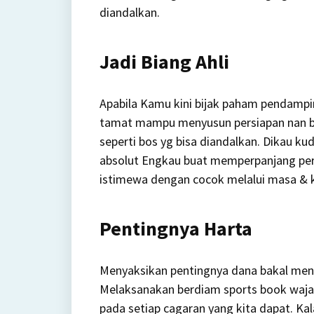
diandalkan.
Jadi Biang Ahli
Apabila Kamu kini bijak paham pendampin
tamat mampu menyusun persiapan nan b
seperti bos yg bisa diandalkan. Dikau
absolut Engkau buat memperpanjang per
istimewa dengan cocok melalui masa & k
Pentingnya Harta
Menyaksikan pentingnya dana bakal men
Melaksanakan berdiam sports book wa
pada setiap cagaran yang kita dapat. K