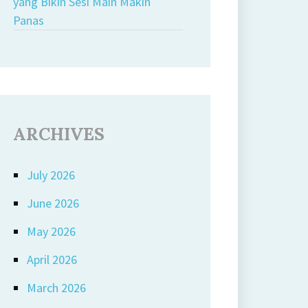
yang Bikin Sesi Main Makin
Panas
ARCHIVES
July 2026
June 2026
May 2026
April 2026
March 2026