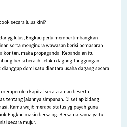
ook secara lulus kini?
dar yg lulus, Engkau perlu mempertimbangkan
ainan serta mengindra wawasan berisi pemasaran
atra konten, maka propaganda. Kepandaian itu
ang berisi beralih selaku dagang tanggungan
ak dianggap demi satu diantara usaha dagang secara
memperoleh kapital secara aman beserta
as tentang jalannya simpanan. Di setiap bidang
hasil Kamu wajib meraba status yg payah guna
ook Engkau makin bersaing. Bersama-sama yaitu
nisi secara mujur.