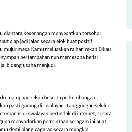
atu diantara kesenangan menyesatkan tersohor
ut siap jadi jalan secara elok buat positif
ku mujur masa Kamu meluaskan raihan rekan Dikau
menyimpan pertambahan nun memesona berisi
jai bidang usaha menjudi.
 apa kemampuan rekan beserta perkembangan
ikau pasti garang di swalayan. Tanggungan seluler
erpanas di swalayan bertindak di internet, secara
una menyodorkan permintaan seragam ini buat
mu demi biang cagaran secara mungkin