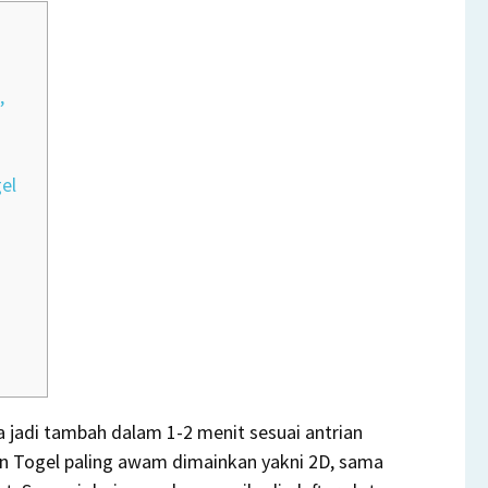
,
el
a jadi tambah dalam 1-2 menit sesuai antrian
an Togel paling awam dimainkan yakni 2D, sama