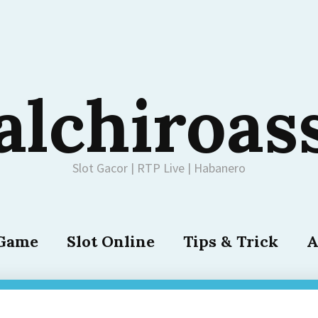
alchiroas
Slot Gacor | RTP Live | Habanero
Game
Slot Online
Tips & Trick
A