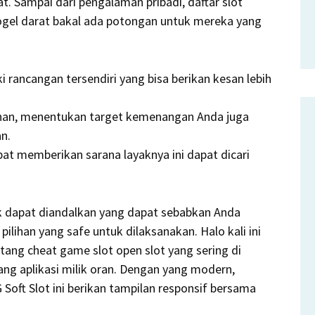
t. Sampai dari pengalaman pribadi, daftar slot
togel darat bakal ada potongan untuk mereka yang
i rancangan tersendiri yang bisa berikan kesan lebih
uhan, menentukan target kemenangan Anda juga
n.
at memberikan sarana layaknya ini dapat dicari
k dapat diandalkan yang dapat sebabkan Anda
ilihan yang safe untuk dilaksanakan. Halo kali ini
ng cheat game slot open slot yang sering di
ng aplikasi milik oran. Dengan yang modern,
Soft Slot ini berikan tampilan responsif bersama