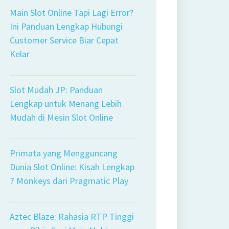
Main Slot Online Tapi Lagi Error?
Ini Panduan Lengkap Hubungi
Customer Service Biar Cepat
Kelar
Slot Mudah JP: Panduan
Lengkap untuk Menang Lebih
Mudah di Mesin Slot Online
Primata yang Mengguncang
Dunia Slot Online: Kisah Lengkap
7 Monkeys dari Pragmatic Play
Aztec Blaze: Rahasia RTP Tinggi