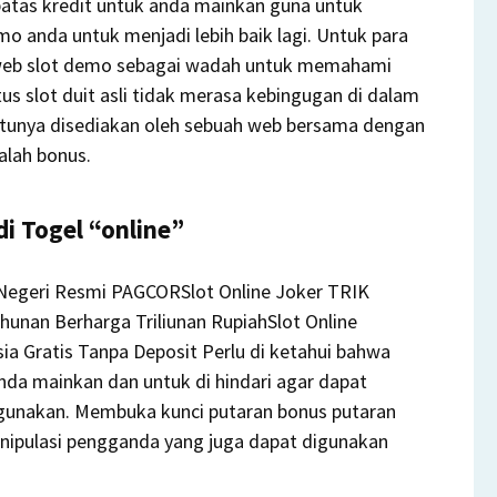
batas kredit untuk anda mainkan guna untuk
anda untuk menjadi lebih baik lagi. Untuk para
eb slot demo sebagai wadah untuk memahami
us slot duit asli tidak merasa kebingugan di dalam
tentunya disediakan oleh sebuah web bersama dengan
alah bonus.
i Togel “online”
 Negeri Resmi PAGCORSlot Online Joker TRIK
an Berharga Triliunan RupiahSlot Online
a Gratis Tanpa Deposit Perlu di ketahui bahwa
nda mainkan dan untuk di hindari agar dapat
unakan. Membuka kunci putaran bonus putaran
nipulasi pengganda yang juga dapat digunakan