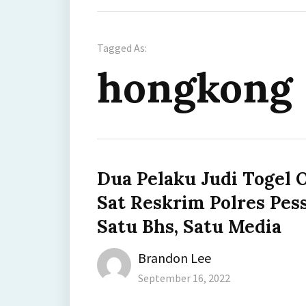
Tagged As:
hongkong
Dua Pelaku Judi Togel 
Sat Reskrim Polres Pess
Satu Bhs, Satu Media
Author
Brandon Lee
Posted
September 16, 2022
on