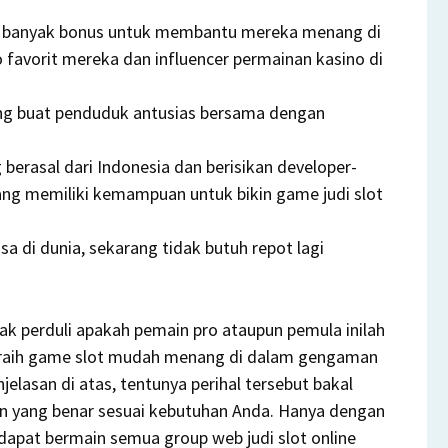
h banyak bonus untuk membantu mereka menang di
 favorit mereka dan influencer permainan kasino di
yang buat penduduk antusias bersama dengan
g berasal dari Indonesia dan berisikan developer-
ng memiliki kemampuan untuk bikin game judi slot
di dunia, sekarang tidak butuh repot lagi
idak perduli apakah pemain pro ataupun pemula inilah
raih game slot mudah menang di dalam gengaman
asan di atas, tentunya perihal tersebut bakal
 yang benar sesuai kebutuhan Anda. Hanya dengan
n dapat bermain semua group web judi slot online