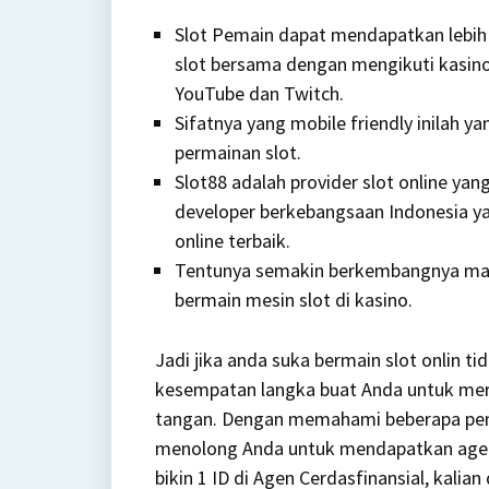
Slot Pemain dapat mendapatkan lebi
slot bersama dengan mengikuti kasino
YouTube dan Twitch.
Sifatnya yang mobile friendly inilah 
permainan slot.
Slot88 adalah provider slot online yan
developer berkebangsaan Indonesia ya
online terbaik.
Tentunya semakin berkembangnya masa 
bermain mesin slot di kasino.
Jadi jika anda suka bermain slot onlin t
kesempatan langka buat Anda untuk me
tangan. Dengan memahami beberapa penjel
menolong Anda untuk mendapatkan agen
bikin 1 ID di Agen Cerdasfinansial, kalia