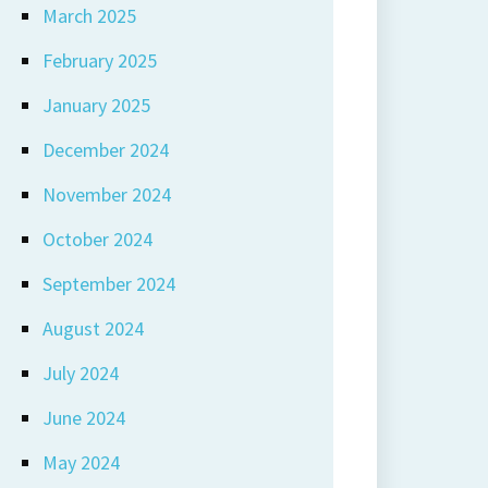
March 2025
February 2025
January 2025
December 2024
November 2024
October 2024
September 2024
August 2024
July 2024
June 2024
May 2024