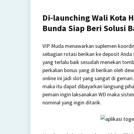
Di-launching Wali Kota H
Bunda Siap Beri Solusi 
VIP Muda menawarkan suplemen koordinas
sebagian rotasi berikan ke deposit Anda 
yang terlalu baik sesudah menekan tombo
perkalian bonus yang di berikan oleh de
online ini jadi slot yang sangat di gemar
maka itu dapat dibayarkan langsung pih
pemain ingin laksanakan WD maka siste
nominal yang ingin ditarik.