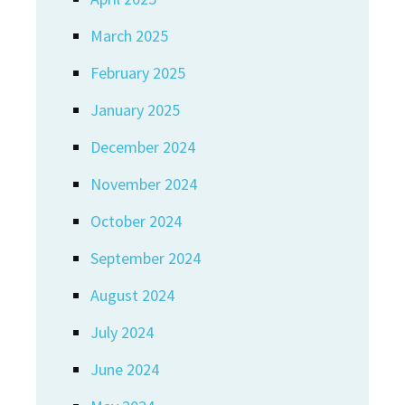
March 2025
February 2025
January 2025
December 2024
November 2024
October 2024
September 2024
August 2024
July 2024
June 2024