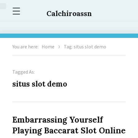
Menu
Calchiroassn
You are here:
Home
Tag: situs slot demo
Tagged As:
situs slot demo
Embarrassing Yourself
Playing Baccarat Slot Online