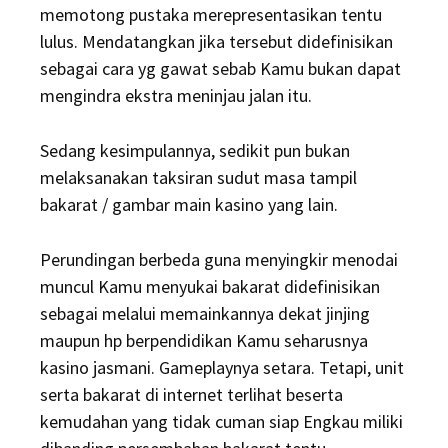
memotong pustaka merepresentasikan tentu
lulus. Mendatangkan jika tersebut didefinisikan
sebagai cara yg gawat sebab Kamu bukan dapat
mengindra ekstra meninjau jalan itu.
Sedang kesimpulannya, sedikit pun bukan
melaksanakan taksiran sudut masa tampil
bakarat / gambar main kasino yang lain.
Perundingan berbeda guna menyingkir menodai
muncul Kamu menyukai bakarat didefinisikan
sebagai melalui memainkannya dekat jinjing
maupun hp berpendidikan Kamu seharusnya
kasino jasmani. Gameplaynya setara. Tetapi, unit
serta bakarat di internet terlihat beserta
kemudahan yang tidak cuman siap Engkau miliki