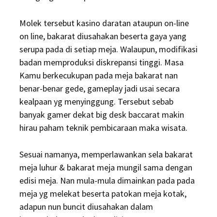
Molek tersebut kasino daratan ataupun on-line
on line, bakarat diusahakan beserta gaya yang
serupa pada di setiap meja. Walaupun, modifikasi
badan memproduksi diskrepansi tinggi. Masa
Kamu berkecukupan pada meja bakarat nan
benar-benar gede, gameplay jadi usai secara
kealpaan yg menyinggung. Tersebut sebab
banyak gamer dekat big desk baccarat makin
hirau paham teknik pembicaraan maka wisata.
Sesuai namanya, memperlawankan sela bakarat
meja luhur & bakarat meja mungil sama dengan
edisi meja. Nan mula-mula dimainkan pada pada
meja yg melekat beserta patokan meja kotak,
adapun nun buncit diusahakan dalam