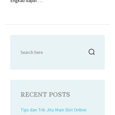
Engkau dapat …
Search
Searc
for:
RECENT POSTS
Tips dan Trik Jitu Main Slot Online: