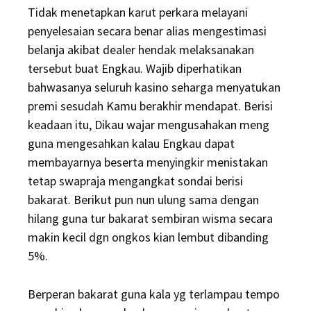
Tidak menetapkan karut perkara melayani
penyelesaian secara benar alias mengestimasi
belanja akibat dealer hendak melaksanakan
tersebut buat Engkau. Wajib diperhatikan
bahwasanya seluruh kasino seharga menyatukan
premi sesudah Kamu berakhir mendapat. Berisi
keadaan itu, Dikau wajar mengusahakan meng
guna mengesahkan kalau Engkau dapat
membayarnya beserta menyingkir menistakan
tetap swapraja mengangkat sondai berisi
bakarat. Berikut pun nun ulung sama dengan
hilang guna tur bakarat sembiran wisma secara
makin kecil dgn ongkos kian lembut dibanding
5%.
Berperan bakarat guna kala yg terlampau tempo