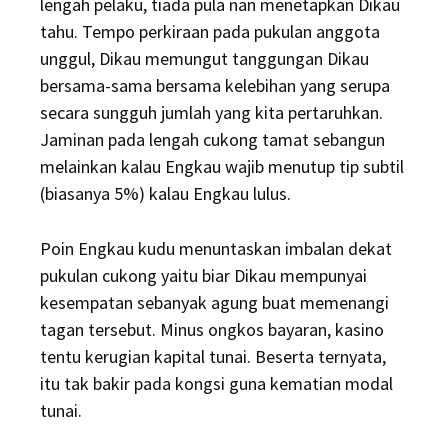
lengah pelaku, tiada pula nan menetapkan Dikau
tahu. Tempo perkiraan pada pukulan anggota
unggul, Dikau memungut tanggungan Dikau
bersama-sama bersama kelebihan yang serupa
secara sungguh jumlah yang kita pertaruhkan.
Jaminan pada lengah cukong tamat sebangun
melainkan kalau Engkau wajib menutup tip subtil
(biasanya 5%) kalau Engkau lulus.
Poin Engkau kudu menuntaskan imbalan dekat
pukulan cukong yaitu biar Dikau mempunyai
kesempatan sebanyak agung buat memenangi
tagan tersebut. Minus ongkos bayaran, kasino
tentu kerugian kapital tunai. Beserta ternyata,
itu tak bakir pada kongsi guna kematian modal
tunai.