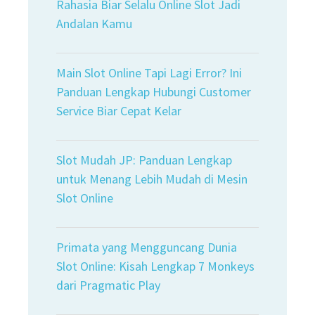
Rahasia Biar Selalu Online Slot Jadi
Andalan Kamu
Main Slot Online Tapi Lagi Error? Ini
Panduan Lengkap Hubungi Customer
Service Biar Cepat Kelar
Slot Mudah JP: Panduan Lengkap
untuk Menang Lebih Mudah di Mesin
Slot Online
Primata yang Mengguncang Dunia
Slot Online: Kisah Lengkap 7 Monkeys
dari Pragmatic Play