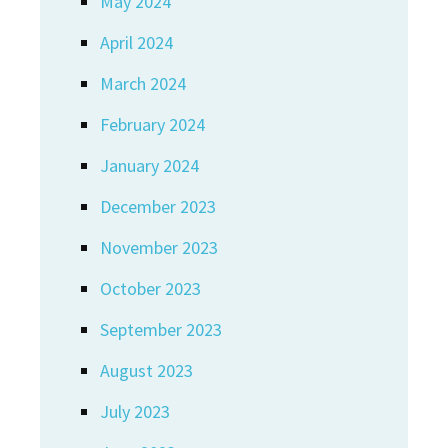
May 2024
April 2024
March 2024
February 2024
January 2024
December 2023
November 2023
October 2023
September 2023
August 2023
July 2023