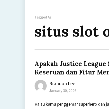
Tagged As:
situs slot 
Apakah Justice League 
Keseruan dan Fitur Men
Author
Brandon Lee
Posted
January 30, 2026
on
Kalau kamu penggemar superhero dan jug