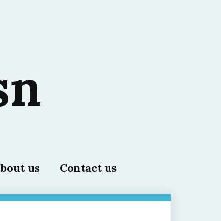
sn
bout us
Contact us