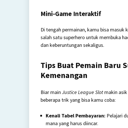
Mini-Game Interaktif
Di tengah permainan, kamu bisa masuk 
salah satu superhero untuk membuka had
dan keberuntungan sekaligus.
Tips Buat Pemain Baru 
Kemenangan
Biar main
Justice League Slot
makin asik
beberapa trik yang bisa kamu coba:
Kenali Tabel Pembayaran:
Pelajari d
mana yang harus diincar.