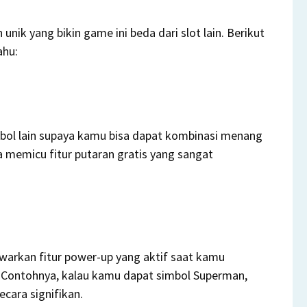
unik yang bikin game ini beda dari slot lain. Berikut
ahu:
bol lain supaya kamu bisa dapat kombinasi menang
 memicu fitur putaran gratis yang sangat
arkan fitur power-up yang aktif saat kamu
 Contohnya, kalau kamu dapat simbol Superman,
ecara signifikan.