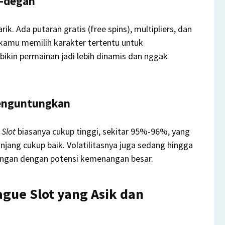
g-degan
ik. Ada putaran gratis (free spins), multipliers, dan
amu memilih karakter tertentu untuk
bikin permainan jadi lebih dinamis dan nggak
Menguntungkan
 Slot
biasanya cukup tinggi, sekitar 95%-96%, yang
jang cukup baik. Volatilitasnya juga sedang hingga
angan dengan potensi kemenangan besar.
ague Slot yang Asik dan