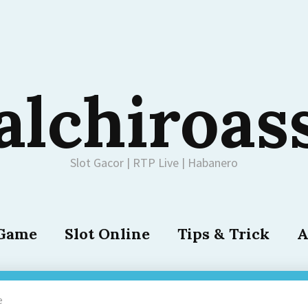
alchiroas
Slot Gacor | RTP Live | Habanero
Game
Slot Online
Tips & Trick
A
e