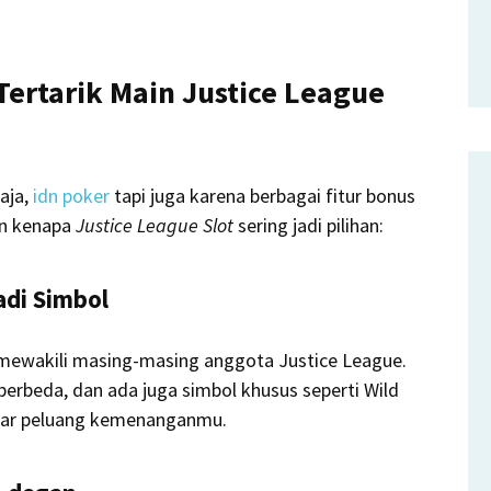
ertarik Main Justice League
aja,
idn poker
tapi juga karena berbagai fitur bonus
an kenapa
Justice League Slot
sering jadi pilihan:
adi Simbol
mewakili masing-masing anggota Justice League.
 berbeda, dan ada juga simbol khusus seperti Wild
ar peluang kemenanganmu.