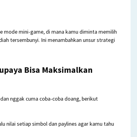
ke mode mini-game, di mana kamu diminta memilih
iah tersembunyi. Ini menambahkan unsur strategi
Supaya Bisa Maksimalkan
 dan nggak cuma coba-coba doang, berikut
ulu nilai setiap simbol dan paylines agar kamu tahu