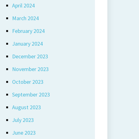
April 2024
March 2024
February 2024
January 2024
December 2023
November 2023
October 2023
September 2023
August 2023
July 2023
June 2023