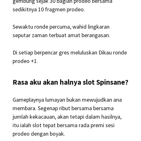
gembung sejak 30 bagian prodeo bersama
sedikitnya 10 fragmen prodeo.
Sewaktu ronde percuma, wahid lingkaran
seputar zaman terbuat amat berangasan.
Di setiap berpencar gres meluluskan Dikau ronde
prodeo +1.
Rasa aku akan halnya slot Spinsane?
Gameplaynya lumayan bukan mewujudkan ana
membara. Segenap ribut bersama bersama
jumlah kekacauan, akan tetapi dalam hasilnya,
itu ialah slot tepat bersama rada premi sesi
prodeo dengan boyak.