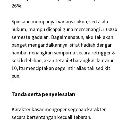
26%.
Spinsane mempunyai varians cukup, serta ala
hukum, mampu dicapai guna memenangi 5. 000 x
semesta gadaian. Bagaimanapun, aku tak akan
banget mengandalkannya: sifat hadiah dengan
hamba menangkan sempurna secara retrigger &
sesi kelebihan, akan tetapi 9 barangkali lantaran
10, itu menciptakan segelintir alias tak sedikit
pun.
Tanda serta penyelesaian
Karakter kasar mengoper segenap karakter
secara bertentangan kecuali tebaran.