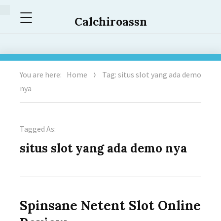
Menu
Calchiroassn
You are here:
Home
Tag: situs slot yang ada demo
nya
Tagged As:
situs slot yang ada demo nya
Spinsane Netent Slot Online