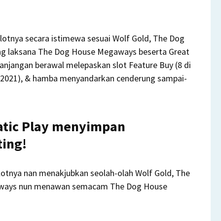
otnya secara istimewa sesuai Wolf Gold, The Dog
g laksana The Dog House Megaways beserta Great
njangan berawal melepaskan slot Feature Buy (8 di
ei 2021), & hamba menyandarkan cenderung sampai-
matic Play menyimpan
ting!
slotnya nan menakjubkan seolah-olah Wolf Gold, The
gaways nun menawan semacam The Dog House