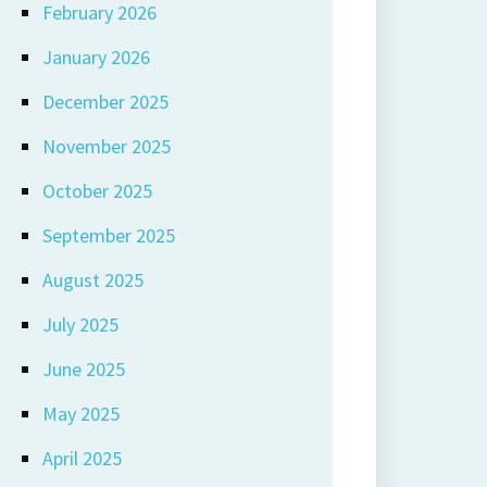
February 2026
January 2026
December 2025
November 2025
October 2025
September 2025
August 2025
July 2025
June 2025
May 2025
April 2025