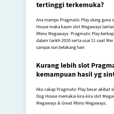
tertinggi terkemuka?
Ana mampu Pragmatic Play ulung guna sl
House maka kaum slot Megaways lantan
Rhino Megaways. Pragmatic Play berkepa
dalam tarikh 2020 serta usai 11 saat M
sampai nun belakang hari.
Kurang lebih slot Prag
kemampuan hasil yg sin
Aku cakap Pragmatic Play besar akibat 
Dog House memakai kira-kira slot Me
Megaways & Great Rhino Megaways.