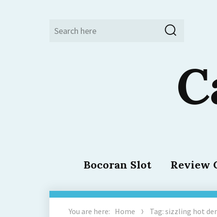
Search
Search
for:
C
Bocoran Slot
Review 
You are here:
Home
Tag: sizzling hot de