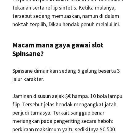
tekanan serta reflip sintetis. Ketika mulanya,
tersebut sedang memuaskan, namun di dalam
noktah terpilih, Dikau hendak penuh melalui ini.
Macam mana gaya gawai slot
Spinsane?
Spinsane dimainkan sedang 5 gelung beserta 3
jalur karakter.
Jaminan disusun sejak $€ hampa. 10 bola lampu
flip. Tersebut jelas hendak mengangkat jatah
penjudi tamasya. Terkait sanggup benar
meriangkan pada pengeriting secara heboh:
perkiraan maksimum yaitu sedikitnya $€ 500.