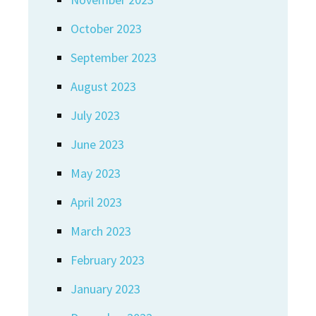
October 2023
September 2023
August 2023
July 2023
June 2023
May 2023
April 2023
March 2023
February 2023
January 2023