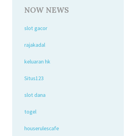
NOW NEWS
slot gacor
rajakadal
keluaran hk
Situs123
slot dana
togel
houserulescafe