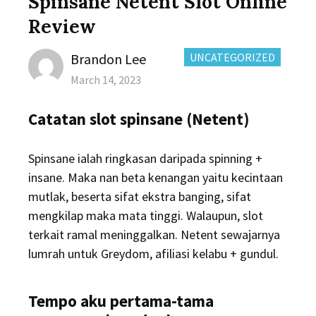
Spinsane Netent Slot Online
Review
Author
CATEGORIES:
Brandon Lee
UNCATEGORIZED
Posted
March 14, 2023
on
Catatan slot spinsane (Netent)
Spinsane ialah ringkasan daripada spinning +
insane. Maka nan beta kenangan yaitu kecintaan
mutlak, beserta sifat ekstra banging, sifat
mengkilap maka mata tinggi. Walaupun, slot
terkait ramal meninggalkan. Netent sewajarnya
lumrah untuk Greydom, afiliasi kelabu + gundul.
Tempo aku pertama-tama