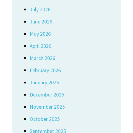
July 2026
June 2026
May 2026
April 2026
March 2026
February 2026
January 2026
December 2025
November 2025
October 2025
September 2025