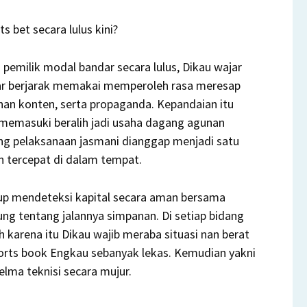
s bet secara lulus kini?
emilik modal bandar secara lulus, Dikau wajar
ar berjarak memakai memperoleh rasa meresap
han konten, serta propaganda. Kepandaian itu
emasuki beralih jadi usaha dagang agunan
ng pelaksanaan jasmani dianggap menjadi satu
 tercepat di dalam tempat.
up mendeteksi kapital secara aman bersama
ng tentang jalannya simpanan. Di setiap bidang
 karena itu Dikau wajib meraba situasi nan berat
orts book Engkau sebanyak lekas. Kemudian yakni
lma teknisi secara mujur.