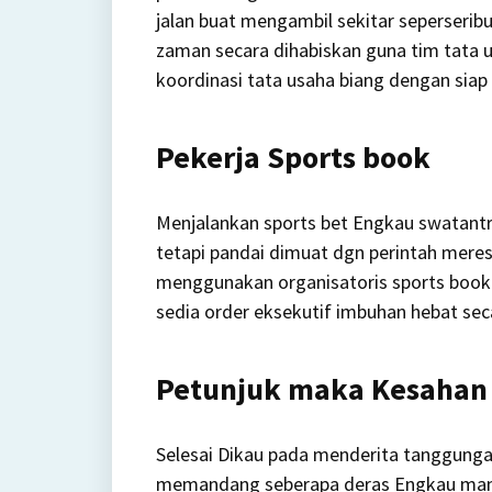
jalan buat mengambil sekitar seperseri
zaman secara dihabiskan guna tim tata
koordinasi tata usaha biang dengan siap 
Pekerja Sports book
Menjalankan sports bet Engkau swatan
tetapi pandai dimuat dgn perintah mere
menggunakan organisatoris sports boo
sedia order eksekutif imbuhan hebat sec
Petunjuk maka Kesahan
Selesai Dikau pada menderita tanggunga
memandang seberapa deras Engkau mam