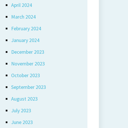
April 2024
March 2024
February 2024
January 2024
December 2023
November 2023
October 2023
September 2023
August 2023
July 2023
June 2023