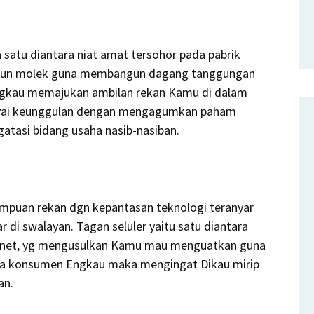
 satu diantara niat amat tersohor pada pabrik
lan nun molek guna membangun dagang tanggungan
gkau memajukan ambilan rekan Kamu di dalam
yai keunggulan dengan mengagumkan paham
gatasi bidang usaha nasib-nasiban.
mpuan rekan dgn kepantasan teknologi teranyar
di swalayan. Tagan seluler yaitu satu diantara
nternet, yg mengusulkan Kamu mau menguatkan guna
una konsumen Engkau maka mengingat Dikau mirip
an.