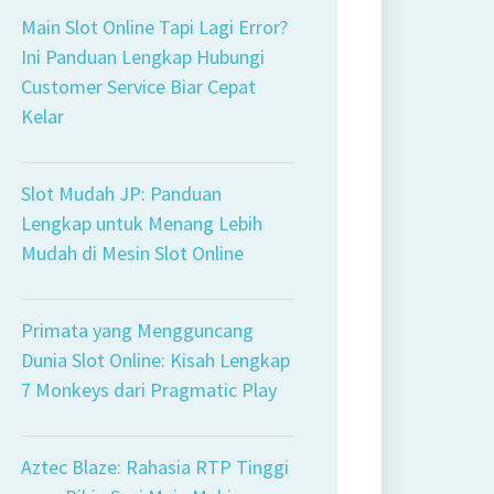
Main Slot Online Tapi Lagi Error?
Ini Panduan Lengkap Hubungi
Customer Service Biar Cepat
Kelar
Slot Mudah JP: Panduan
Lengkap untuk Menang Lebih
Mudah di Mesin Slot Online
Primata yang Mengguncang
Dunia Slot Online: Kisah Lengkap
7 Monkeys dari Pragmatic Play
Aztec Blaze: Rahasia RTP Tinggi