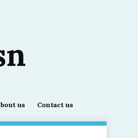
sn
bout us
Contact us