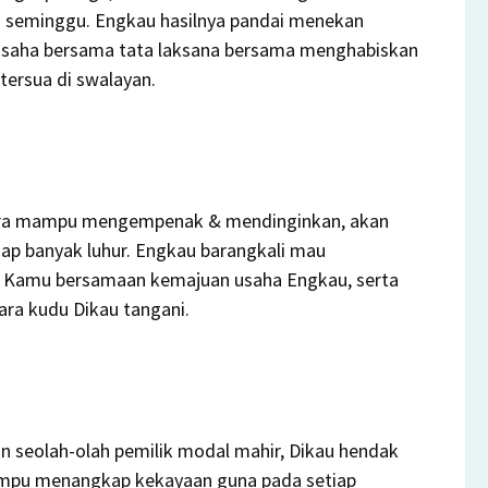
bu seminggu. Engkau hasilnya pandai menekan
 usaha bersama tata laksana bersama menghabiskan
tersua di swalayan.
tra mampu mengempenak & mendinginkan, akan
sap banyak luhur. Engkau barangkali mau
k Kamu bersamaan kemajuan usaha Engkau, serta
ara kudu Dikau tangani.
n seolah-olah pemilik modal mahir, Dikau hendak
pu menangkap kekayaan guna pada setiap