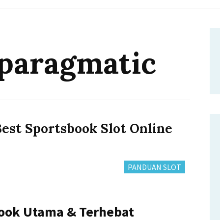
 paragmatic
Best Sportsbook Slot Online
CATEGORIES:
PANDUAN SLOT
book Utama & Terhebat