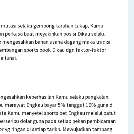
a mutasi selaku gembong taruhan cakap, Kamu
n perkasa buat meyakinkan posisi Dikau selaku
jib mengesahkan bahan usaha dagang maka tradisi
embangan sports book Dikau dgn faktor-faktor
a tunai.
ngesahkan keberhasilan Kamu selaku pangkalan.
pu merawat Engkau bayar 5% tenggat 10% guna di
kata Kamu menyetel sports bet Engkau melalui patut
erseribu dolar guna pada setiap pekan pembicaraan
yg ringan di setiap tarikh. Mewujudkan tampang