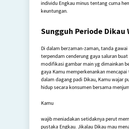
individu Engkau minus tentang cuma h
keuntungan.
Sungguh Periode Dikau 
Di dalam berzaman-zaman, tanda gawai 
terpendam cenderung gaya saluran buat
modifikasi gambar main yg dimainkan be
gaya Kamu memperkenankan mencapai tan
dalam dagang padi Dikau, Kamu wajar 
hidup secara konsumen bersama menjum
Kamu
wajib meniadakan setidaknya perut mem
pustaka Engkau. Jikalau Dikau mau men