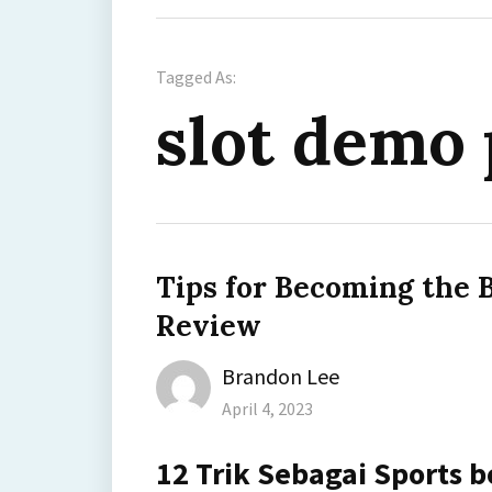
Tagged As:
slot demo
Tips for Becoming the 
Review
Author
Brandon Lee
Posted
April 4, 2023
on
12 Trik Sebagai Sports 