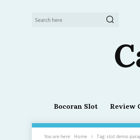
Search
Search
for:
C
Bocoran Slot
Review 
You are here:
Home
Tag: slot demo par