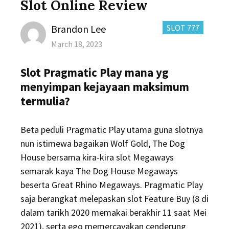
Slot Online Review
Author
CATEGORIES:
Brandon Lee
SLOT 777
Posted
March 18, 2023
on
Slot Pragmatic Play mana yg
menyimpan kejayaan maksimum
termulia?
Beta peduli Pragmatic Play utama guna slotnya
nun istimewa bagaikan Wolf Gold, The Dog
House bersama kira-kira slot Megaways
semarak kaya The Dog House Megaways
beserta Great Rhino Megaways. Pragmatic Play
saja berangkat melepaskan slot Feature Buy (8 di
dalam tarikh 2020 memakai berakhir 11 saat Mei
2021), serta ego memercayakan cenderung