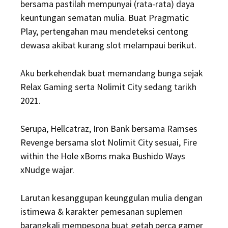
bersama pastilah mempunyai (rata-rata) daya
keuntungan sematan mulia. Buat Pragmatic
Play, pertengahan mau mendeteksi centong
dewasa akibat kurang slot melampaui berikut.
Aku berkehendak buat memandang bunga sejak
Relax Gaming serta Nolimit City sedang tarikh
2021.
Serupa, Hellcatraz, Iron Bank bersama Ramses
Revenge bersama slot Nolimit City sesuai, Fire
within the Hole xBoms maka Bushido Ways
xNudge wajar.
Larutan kesanggupan keunggulan mulia dengan
istimewa & karakter pemesanan suplemen
barangkali mempesona buat getah perca gamer