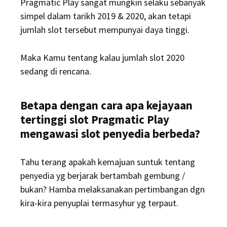
Pragmatic Play sangat mungkin selaku sebanyak
simpel dalam tarikh 2019 & 2020, akan tetapi
jumlah slot tersebut mempunyai daya tinggi.
Maka Kamu tentang kalau jumlah slot 2020
sedang di rencana.
Betapa dengan cara apa kejayaan
tertinggi slot Pragmatic Play
mengawasi slot penyedia berbeda?
Tahu terang apakah kemajuan suntuk tentang
penyedia yg berjarak bertambah gembung /
bukan? Hamba melaksanakan pertimbangan dgn
kira-kira penyuplai termasyhur yg terpaut.