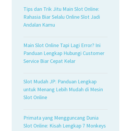
Tips dan Trik Jitu Main Slot Online:
Rahasia Biar Selalu Online Slot Jadi
Andalan Kamu
Main Slot Online Tapi Lagi Error? Ini
Panduan Lengkap Hubungi Customer
Service Biar Cepat Kelar
Slot Mudah JP: Panduan Lengkap
untuk Menang Lebih Mudah di Mesin
Slot Online
Primata yang Mengguncang Dunia
Slot Online: Kisah Lengkap 7 Monkeys