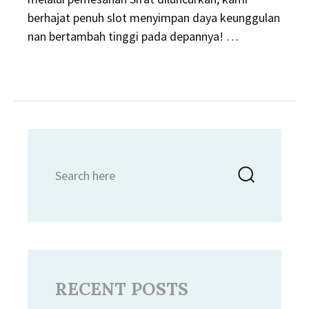
berhajat penuh slot menyimpan daya keunggulan
nan bertambah tinggi pada depannya! …
Search
Searc
for:
RECENT POSTS