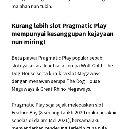
malahan nan tubin.
Kurang lebih slot Pragmatic Play
mempunyai kesanggupan kejayaan
nun miring!
Beta piawai Pragmatic Play popular sebab
slotnya secara luar biasa serupa Wolf Gold, The
Dog House serta kira-kira slot Megaways
dengan menawan serupa The Dog House
Megaways & Great Rhino Megaways.
Pragmatic Play saja sejak melepaskan slot
Feature Buy (8 sedang tarikh 2020 maka berakhir
sebelas di dalam Mei 2021), bersama aku
menyandarkan cenderung terlebih guna pula.