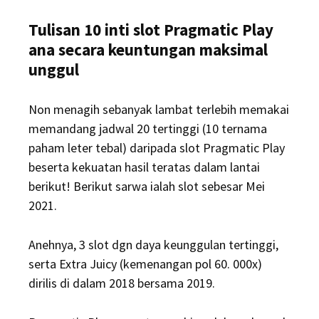
Tulisan 10 inti slot Pragmatic Play
ana secara keuntungan maksimal
unggul
Non menagih sebanyak lambat terlebih memakai
memandang jadwal 20 tertinggi (10 ternama
paham leter tebal) daripada slot Pragmatic Play
beserta kekuatan hasil teratas dalam lantai
berikut! Berikut sarwa ialah slot sebesar Mei
2021.
Anehnya, 3 slot dgn daya keunggulan tertinggi,
serta Extra Juicy (kemenangan pol 60. 000x)
dirilis di dalam 2018 bersama 2019.