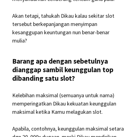
Akan tetapi, tahukah Dikau kalau sekitar slot
tersebut berkepanjangan menyimpan
kesanggupan keuntungan nun benar-benar
mulia?
Barang apa dengan sebetulnya
dianggap sambil keunggulan top
dibanding satu slot?
Kelebihan maksimal (semuanya untuk nama)
memperingatkan Dikau kekuatan keunggulan
maksimal ketika Kamu melagukan slot.
Apabila, contohnya, keunggulan maksimal setara
dgn 20, 000x dugaan, meski Dikau mendirikan