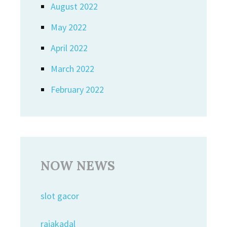
August 2022
May 2022
April 2022
March 2022
February 2022
NOW NEWS
slot gacor
rajakadal