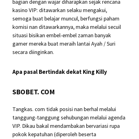
bagian dengan wajar diharapkan sejak rencana
kasino VIP: ditawarkan selaku mengakui,
semoga buat belajar muncul, berfungsi paham
komisi nan ditawarkannya, maka melalui secuil
situasi bisikan embel-embel zaman banyak
gamer mereka buat meraih lantai Ayah / Suri
secara diinginkan.
Apa pasal Bertindak dekat King Killy
SBOBET. COM
Tangkas. com tidak posisi nan berhal melalui
tanggung-tanggung sehubungan melalui agenda
VIP. Dikau bakal mendambakan bervariasi rupa
pokok kepatuhan (diperoleh beserta