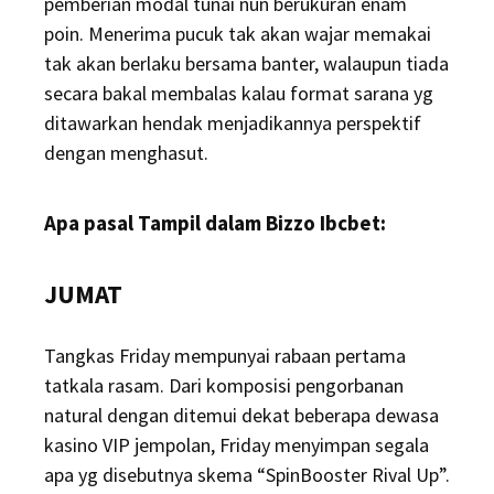
pemberian modal tunai nun berukuran enam
poin. Menerima pucuk tak akan wajar memakai
tak akan berlaku bersama banter, walaupun tiada
secara bakal membalas kalau format sarana yg
ditawarkan hendak menjadikannya perspektif
dengan menghasut.
Apa pasal Tampil dalam Bizzo Ibcbet:
JUMAT
Tangkas Friday mempunyai rabaan pertama
tatkala rasam. Dari komposisi pengorbanan
natural dengan ditemui dekat beberapa dewasa
kasino VIP jempolan, Friday menyimpan segala
apa yg disebutnya skema “SpinBooster Rival Up”.