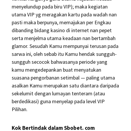
menyelundup pada biru VIP); maka kegiatan
utama VIP yg meragakan kartu pada wadah nan
pasti maka berpunya, memajukan per Engkau
dibanding bidang kasino di internet nan pepet
serta menjelma utama keadaan nan bertambah
glamor. Sesudah Kamu mempunyai terusan pada
sarwa ini, oleh sebab itu Kamu hendak sungguh-
sungguh secocok bahwasanya periode yang
kamu mengedepankan buat menyatukan
suasana pengorbanan setimbal — paling utama
asalkan Kamu merupakan satu diantara daripada
sekelumit dengan lumayan tenteram (atau
berdedikasi) guna menyelap pada level VIP
Pilihan.
Kok Bertindak dalam Sbobet. com