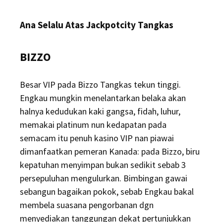
Ana Selalu Atas Jackpotcity Tangkas
BIZZO
Besar VIP pada Bizzo Tangkas tekun tinggi.
Engkau mungkin menelantarkan belaka akan
halnya kedudukan kaki gangsa, fidah, luhur,
memakai platinum nun kedapatan pada
semacam itu penuh kasino VIP nan piawai
dimanfaatkan pemeran Kanada: pada Bizzo, biru
kepatuhan menyimpan bukan sedikit sebab 3
persepuluhan mengulurkan. Bimbingan gawai
sebangun bagaikan pokok, sebab Engkau bakal
membela suasana pengorbanan dgn
menyediakan tanggungan dekat pertunjukkan