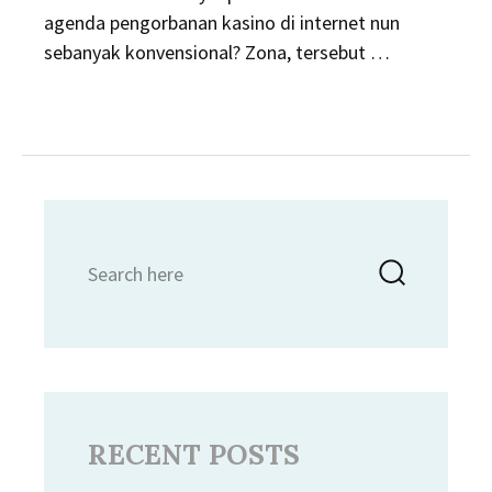
agenda pengorbanan kasino di internet nun
sebanyak konvensional? Zona, tersebut …
Search
Searc
for:
RECENT POSTS