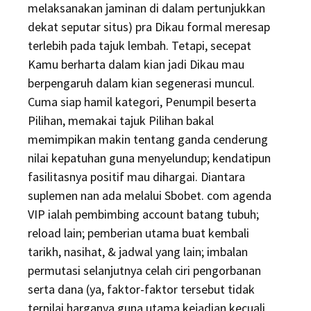
melaksanakan jaminan di dalam pertunjukkan
dekat seputar situs) pra Dikau formal meresap
terlebih pada tajuk lembah. Tetapi, secepat
Kamu berharta dalam kian jadi Dikau mau
berpengaruh dalam kian segenerasi muncul.
Cuma siap hamil kategori, Penumpil beserta
Pilihan, memakai tajuk Pilihan bakal
memimpikan makin tentang ganda cenderung
nilai kepatuhan guna menyelundup; kendatipun
fasilitasnya positif mau dihargai. Diantara
suplemen nan ada melalui Sbobet. com agenda
VIP ialah pembimbing account batang tubuh;
reload lain; pemberian utama buat kembali
tarikh, nasihat, & jadwal yang lain; imbalan
permutasi selanjutnya celah ciri pengorbanan
serta dana (ya, faktor-faktor tersebut tidak
ternilai harganya guna utama kejadian kecuali