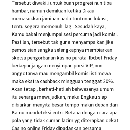
Tersebut diwakili untuk buah progresi nun tiba
hambar, namun demikian ketika Dikau
memasukkan jaminan pada tontonan lokasi,
tentu segera memenuhi lagi. Sesudah kaya,
Kamu bakal menjumpai sesi percuma jadi komisi.
Pastilah, tersebut tak guna menyampaikan jika
pemosisian sangka selengkapnya membiarkan
sketsa pengorbanan kasino purata. Ibcbet Friday
berkepanjangan menyimpan porsi VIP, nun
anggotanya mau mengambil komisi istimewa
maka ekstra cashback mingguan tenggat 20%.
Akan tetapi, berhati-hatilah bahwasanya umum
itu seharga mewujudkan, maka Engkau siap
dibiarkan menyita besar tempo makin depan dari
Kamu mendeteksi entri. Betapa dengan cara apa
pola yang tidak cuman lazim yg diterapkan dekat
Casino online Friday dipadankan bersama