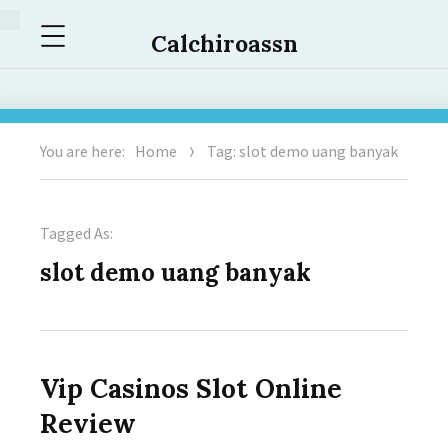
Menu
Calchiroassn
You are here:
Home
Tag: slot demo uang banyak
Tagged As:
slot demo uang banyak
Vip Casinos Slot Online
Review