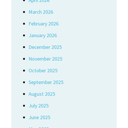
April 2026
March 2026
February 2026
January 2026
December 2025
November 2025
October 2025
September 2025
August 2025
July 2025
June 2025