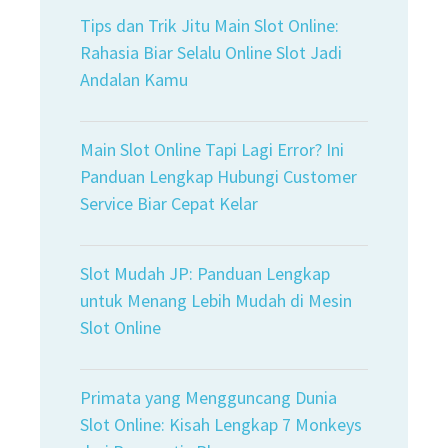
Tips dan Trik Jitu Main Slot Online:
Rahasia Biar Selalu Online Slot Jadi
Andalan Kamu
Main Slot Online Tapi Lagi Error? Ini
Panduan Lengkap Hubungi Customer
Service Biar Cepat Kelar
Slot Mudah JP: Panduan Lengkap
untuk Menang Lebih Mudah di Mesin
Slot Online
Primata yang Mengguncang Dunia
Slot Online: Kisah Lengkap 7 Monkeys