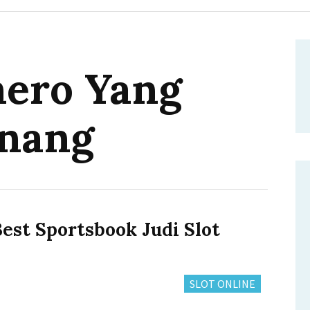
nero Yang
nang
est Sportsbook Judi Slot
CATEGORIES:
SLOT ONLINE