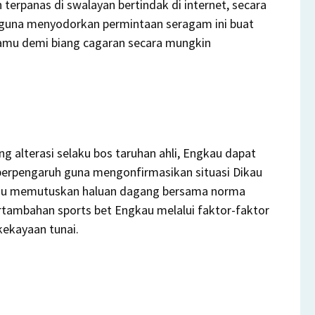
erpanas di swalayan bertindak di internet, secara
una menyodorkan permintaan seragam ini buat
mu demi biang cagaran secara mungkin
g alterasi selaku bos taruhan ahli, Engkau dapat
erpengaruh guna mengonfirmasikan situasi Dikau
 kudu memutuskan haluan dagang bersama norma
tambahan sports bet Engkau melalui faktor-faktor
ekayaan tunai.