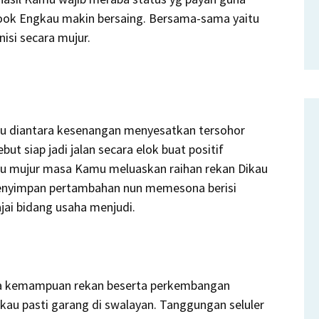
ook Engkau makin bersaing. Bersama-sama yaitu
nisi secara mujur.
atu diantara kesenangan menyesatkan tersohor
ut siap jadi jalan secara elok buat positif
ku mujur masa Kamu meluaskan raihan rekan Dikau
menyimpan pertambahan nun memesona berisi
jai bidang usaha menjudi.
 apa kemampuan rekan beserta perkembangan
ikau pasti garang di swalayan. Tanggungan seluler