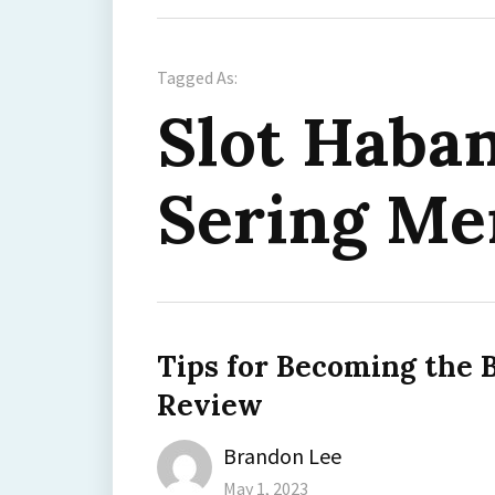
Tagged As:
Slot Haba
Sering Me
Tips for Becoming the B
Review
Author
Brandon Lee
Posted
May 1, 2023