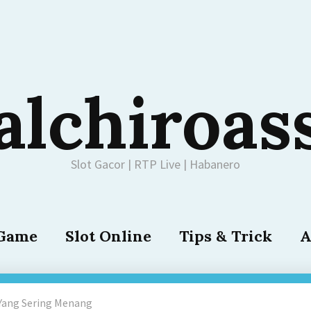
alchiroas
Slot Gacor | RTP Live | Habanero
Game
Slot Online
Tips & Trick
A
 Yang Sering Menang