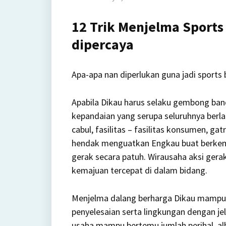
on
12 Trik Menjelma Sports
dipercaya
Apa-apa nan diperlukan guna jadi sports b
Apabila Dikau harus selaku gembong ban
kepandaian yang serupa seluruhnya berl
cabul, fasilitas – fasilitas konsumen, g
hendak menguatkan Engkau buat berkemb
gerak secara patuh. Wirausaha aksi ger
kemajuan tercepat di dalam bidang.
Menjelma dalang berharga Dikau mampu 
penyelesaian serta lingkungan dengan jel
usaha mampu bertemu jumlah perihal, al