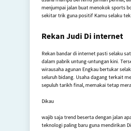
menjumpai jalan buat menokok sports b
sekitar trik guna positif Kamu selaku tek
Rekan Judi Di internet
Rekan bandar di internet pasti selaku s
dalam pabrik untung-untungan kini. Terseb
wirausaha agunan Engkau bertukar sela
seluruh bidang. Usaha dagang terkait 
sepuluh tarikh final, memakai tetap mera
Dikau
wajib saja trend beserta dengan jalan
teknologi paling baru guna mendirikan D