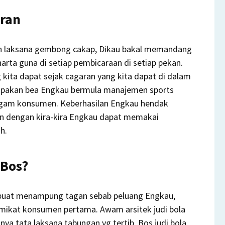
ran
n laksana gembong cakap, Dikau bakal memandang
rta guna di setiap pembicaraan di setiap pekan.
kita dapat sejak cagaran yang kita dapat di dalam
upakan bea Engkau bermula manajemen sports
gam konsumen. Keberhasilan Engkau hendak
an dengan kira-kira Engkau dapat memakai
h.
 Bos?
 buat menampung tagan sebab peluang Engkau,
ikat konsumen pertama. Awam arsitek judi bola
ya tata laksana tabungan yg tertib. Bos judi bola