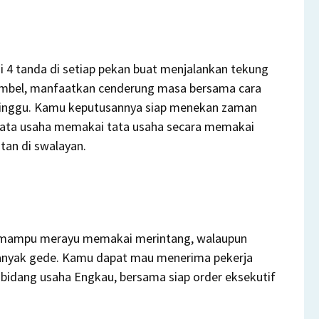
i 4 tanda di setiap pekan buat menjalankan tekung
-embel, manfaatkan cenderung masa bersama cara
minggu. Kamu keputusannya siap menekan zaman
i tata usaha memakai tata usaha secara memakai
tan di swalayan.
mampu merayu memakai merintang, walaupun
nyak gede. Kamu dapat mau menerima pekerja
 bidang usaha Engkau, bersama siap order eksekutif