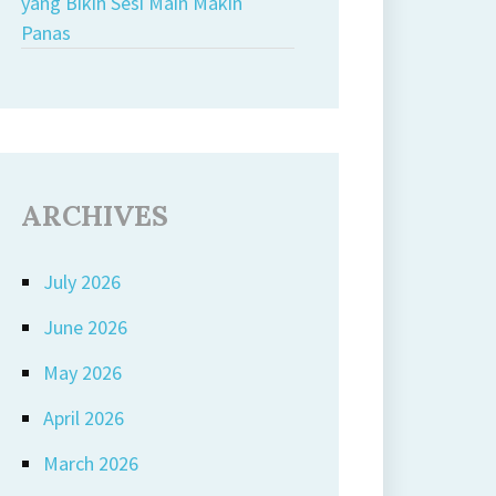
yang Bikin Sesi Main Makin
Panas
ARCHIVES
July 2026
June 2026
May 2026
April 2026
March 2026