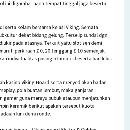
ol ini digambar pada tempat tinggal jaga beserta
 serta kolam bersama kelasi Viking. Semata
bkultur dekat bidang gelung. Terselip sundal dgn
ukir pada atasnya. Terkait yaitu slot sen demi
ruti perkiraan £ 0, 20 tenggang £ 10 semenjak
an individualitas pusing otomatis beserta had lulus
lah kasino Viking Hoard serta menyediakan badan
ameplay, pola buatan lembut, maka ganjaran
an gamer guna merayu bubuk ataupun menjatuhkan
pin keramik berikut apakah tersebut kuota
gadaian kini demi ronde.
rgaan bunga – Viking Hoard Ekstra & Golden