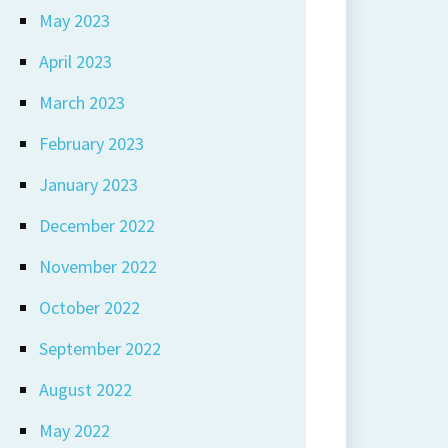
May 2023
April 2023
March 2023
February 2023
January 2023
December 2022
November 2022
October 2022
September 2022
August 2022
May 2022