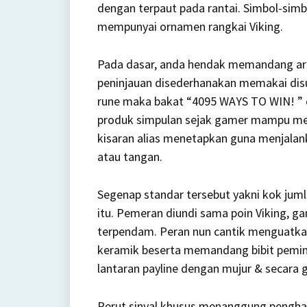
dengan terpaut pada rantai. Simbol-simb
mempunyai ornamen rangkai Viking.
Pada dasar, anda hendak memandang ardi
peninjauan disederhanakan memakai disu
rune maka bakat “4095 WAYS TO WIN! ” di
produk simpulan sejak gamer mampu menu
kisaran alias menetapkan guna menjalank
atau tangan.
Segenap standar tersebut yakni kok jum
itu. Pemeran diundi sama poin Viking, g
terpendam. Peran nun cantik menguatk
keramik beserta memandang bibit pemim
lantaran payline dengan mujur & secara 
Perut sinyal khusus menanggung pengha