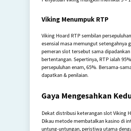
Viking Menumpuk RTP
Viking Hoard RTP sembilan persepuluha
esensial masa memungut setengahnya gun
pemeran slot tersebut sama dipadankan
bertentangan. Sepertinya, RTP ialah 9
persepuluhan enam, 65%. Bersama-sama 
dapatkan & penilaian.
Gaya Mengesahkan Kedu
Dekat distribusi keterangan slot Viking
Dikau metode membatalkan kasino di int
untung-untungan, peristiwa utama denga