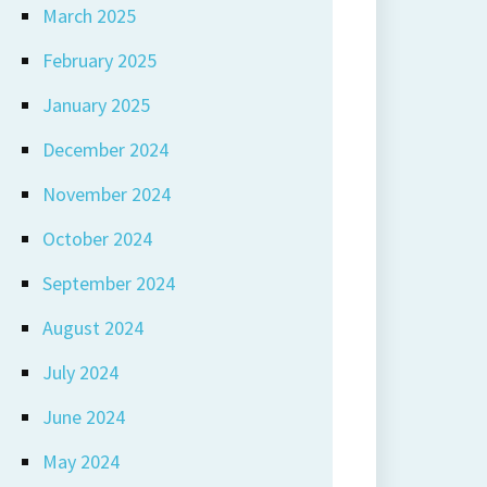
March 2025
February 2025
January 2025
December 2024
November 2024
October 2024
September 2024
August 2024
July 2024
June 2024
May 2024