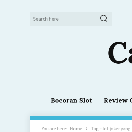
Search
Search
for:
C
Bocoran Slot
Review 
You are here:
Home
Tag: slot joker ya