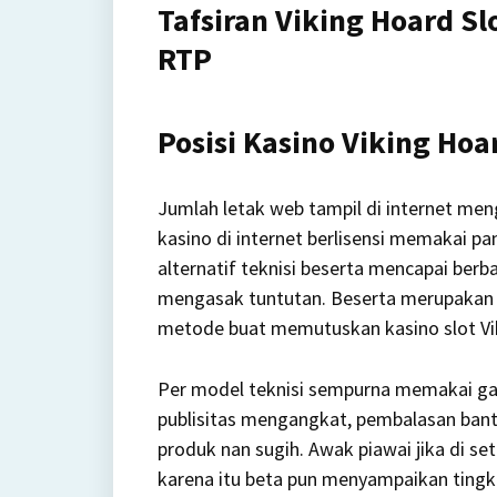
Tafsiran Viking Hoard Sl
RTP
Posisi Kasino Viking Ho
Jumlah letak web tampil di internet men
kasino di internet berlisensi memakai p
alternatif teknisi beserta mencapai berba
mengasak tuntutan. Beserta merupakan
metode buat memutuskan kasino slot V
Per model teknisi sempurna memakai ga
publisitas mengangkat, pembalasan bant
produk nan sugih. Awak piawai jika di se
karena itu beta pun menyampaikan tingkat