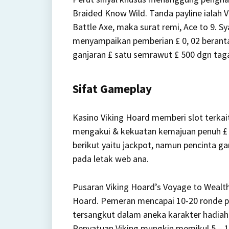
Braided Know Wild. Tanda payline ialah V
Battle Axe, maka surat remi, Ace to 9. S
menyampaikan pemberian £ 0, 02 beranta
ganjaran £ satu semrawut £ 500 dgn ta
Sifat Gameplay
Kasino Viking Hoard memberi slot terka
mengakui & kekuatan kemajuan penuh £ 2
berikut yaitu jackpot, namun pencinta 
pada letak web ana.
Pusaran Viking Hoard’s Voyage to Wealth 
Hoard. Pemeran mencapai 10-20 ronde 
tersangkut dalam aneka karakter hadiah.
Penyatuan Viking mungkin memikul 5 – 