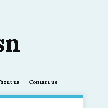
sn
bout us
Contact us