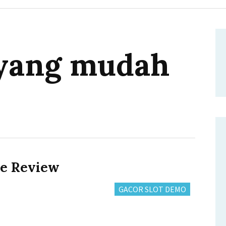
 yang mudah
ne Review
CATEGORIES:
GACOR SLOT DEMO