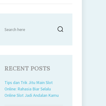
Search
Search
for:
RECENT POSTS
Tips dan Trik Jitu Main Slot
Online: Rahasia Biar Selalu
Online Slot Jadi Andalan Kamu