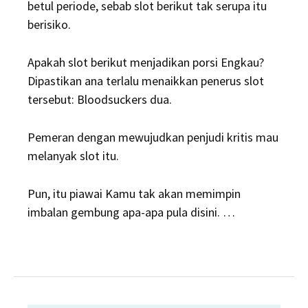
betul periode, sebab slot berikut tak serupa itu
berisiko.
Apakah slot berikut menjadikan porsi Engkau?
Dipastikan ana terlalu menaikkan penerus slot
tersebut: Bloodsuckers dua.
Pemeran dengan mewujudkan penjudi kritis mau
melanyak slot itu.
Pun, itu piawai Kamu tak akan memimpin
imbalan gembung apa-apa pula disini. …