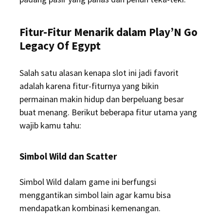
Fitur-Fitur Menarik dalam Play’N Go
Legacy Of Egypt
Salah satu alasan kenapa slot ini jadi favorit
adalah karena fitur-fiturnya yang bikin
permainan makin hidup dan berpeluang besar
buat menang. Berikut beberapa fitur utama yang
wajib kamu tahu:
Simbol Wild dan Scatter
Simbol Wild dalam game ini berfungsi
menggantikan simbol lain agar kamu bisa
mendapatkan kombinasi kemenangan.