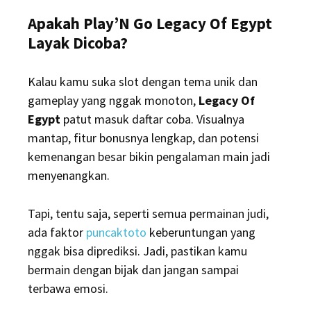
Apakah Play’N Go Legacy Of Egypt
Layak Dicoba?
Kalau kamu suka slot dengan tema unik dan
gameplay yang nggak monoton,
Legacy Of
Egypt
patut masuk daftar coba. Visualnya
mantap, fitur bonusnya lengkap, dan potensi
kemenangan besar bikin pengalaman main jadi
menyenangkan.
Tapi, tentu saja, seperti semua permainan judi,
ada faktor
puncaktoto
keberuntungan yang
nggak bisa diprediksi. Jadi, pastikan kamu
bermain dengan bijak dan jangan sampai
terbawa emosi.