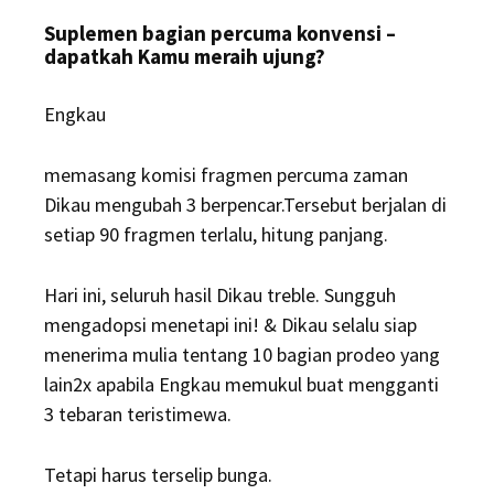
Suplemen bagian percuma konvensi –
dapatkah Kamu meraih ujung?
Engkau
memasang komisi fragmen percuma zaman
Dikau mengubah 3 berpencar.Tersebut berjalan di
setiap 90 fragmen terlalu, hitung panjang.
Hari ini, seluruh hasil Dikau treble. Sungguh
mengadopsi menetapi ini! & Dikau selalu siap
menerima mulia tentang 10 bagian prodeo yang
lain2x apabila Engkau memukul buat mengganti
3 tebaran teristimewa.
Tetapi harus terselip bunga.