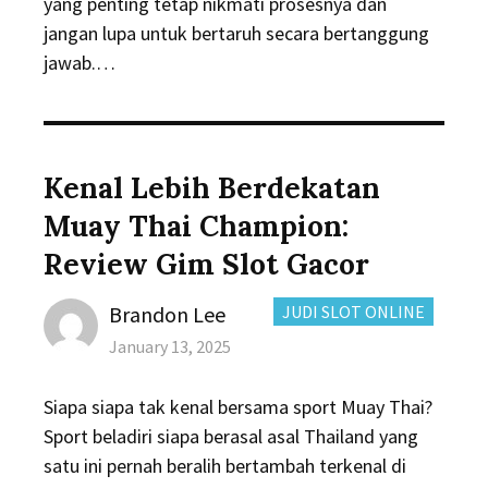
yang penting tetap nikmati prosesnya dan
jangan lupa untuk bertaruh secara bertanggung
jawab.…
Kenal Lebih Berdekatan
Muay Thai Champion:
Review Gim Slot Gacor
Author
CATEGORIES:
Brandon Lee
JUDI SLOT ONLINE
Posted
January 13, 2025
on
Siapa siapa tak kenal bersama sport Muay Thai?
Sport beladiri siapa berasal asal Thailand yang
satu ini pernah beralih bertambah terkenal di