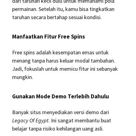
dari taruhan kecil dulu untuk memahami pola
permainan. Setelah itu, kamu bisa tingkatkan
taruhan secara bertahap sesuai kondisi.
Manfaatkan Fitur Free Spins
Free spins adalah kesempatan emas untuk
menang tanpa harus keluar modal tambahan.
Jadi, fokuslah untuk memicu fitur ini sebanyak
mungkin.
Gunakan Mode Demo Terlebih Dahulu
Banyak situs menyediakan versi demo dari
Legacy Of Egypt
. Ini sangat membantu buat
belajar tanpa risiko kehilangan uang asli.