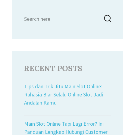
Search
Searc
for:
RECENT POSTS
Tips dan Trik Jitu Main Slot Online:
Rahasia Biar Selalu Online Slot Jadi
Andalan Kamu
Main Slot Online Tapi Lagi Error? Ini
Panduan Lengkap Hubungi Customer