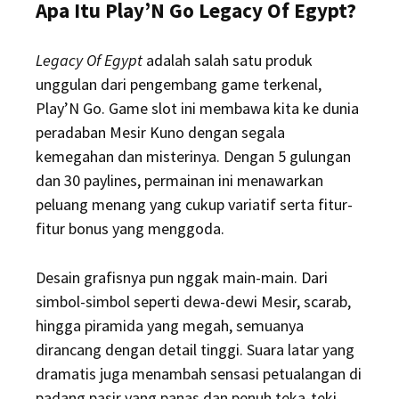
Apa Itu Play’N Go Legacy Of Egypt?
Legacy Of Egypt
adalah salah satu produk
unggulan dari pengembang game terkenal,
Play’N Go. Game slot ini membawa kita ke dunia
peradaban Mesir Kuno dengan segala
kemegahan dan misterinya. Dengan 5 gulungan
dan 30 paylines, permainan ini menawarkan
peluang menang yang cukup variatif serta fitur-
fitur bonus yang menggoda.
Desain grafisnya pun nggak main-main. Dari
simbol-simbol seperti dewa-dewi Mesir, scarab,
hingga piramida yang megah, semuanya
dirancang dengan detail tinggi. Suara latar yang
dramatis juga menambah sensasi petualangan di
padang pasir yang panas dan penuh teka-teki.