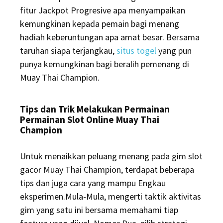
fitur Jackpot Progresive apa menyampaikan
kemungkinan kepada pemain bagi menang
hadiah keberuntungan apa amat besar. Bersama
taruhan siapa terjangkau,
situs togel
yang pun
punya kemungkinan bagi beralih pemenang di
Muay Thai Champion.
Tips dan Trik Melakukan Permainan
Permainan Slot Online Muay Thai
Champion
Untuk menaikkan peluang menang pada gim slot
gacor Muay Thai Champion, terdapat beberapa
tips dan juga cara yang mampu Engkau
eksperimen.Mula-Mula, mengerti taktik aktivitas
gim yang satu ini bersama memahami tiap