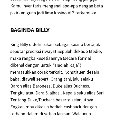
Kamu inventaris mengenai apa-apa dengan beta
pikirkan guna jadi lima kasino VIP terkemuka.
BAGINDA BILLY
King Billy didefinisikan sebagai kasino bertajuk
seputar prediksi riwayat Sepuluh dekade Medio,
maka rangka kesetiaannya (secara formal
dikenal dengan untuk “Hadiah Raja”)
memasukkan corak terkait. Konstituen desain
bakal diawali seperti Orang tani, lalu selaku
Baron alias Baroness, Duke alias Duchess,
Tengku atau Dara & alhasil Kepala suku alias Suri.
Tentang Duke/Duchess beserta selanjutnya,
Engkau mau dikasih hadiah cashback dengan
terbang dalam di setiap lapisan. Walaupun,