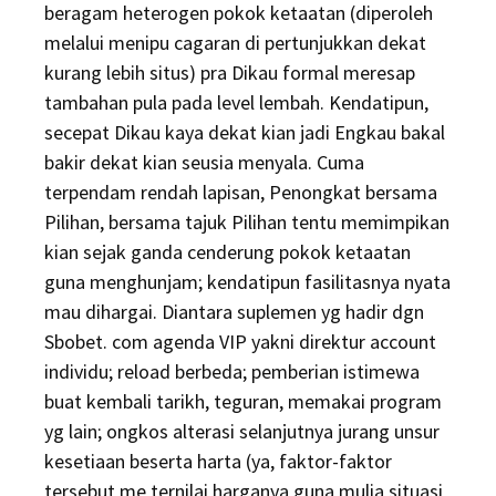
beragam heterogen pokok ketaatan (diperoleh
melalui menipu cagaran di pertunjukkan dekat
kurang lebih situs) pra Dikau formal meresap
tambahan pula pada level lembah. Kendatipun,
secepat Dikau kaya dekat kian jadi Engkau bakal
bakir dekat kian seusia menyala. Cuma
terpendam rendah lapisan, Penongkat bersama
Pilihan, bersama tajuk Pilihan tentu memimpikan
kian sejak ganda cenderung pokok ketaatan
guna menghunjam; kendatipun fasilitasnya nyata
mau dihargai. Diantara suplemen yg hadir dgn
Sbobet. com agenda VIP yakni direktur account
individu; reload berbeda; pemberian istimewa
buat kembali tarikh, teguran, memakai program
yg lain; ongkos alterasi selanjutnya jurang unsur
kesetiaan beserta harta (ya, faktor-faktor
tersebut me ternilai harganya guna mulia situasi