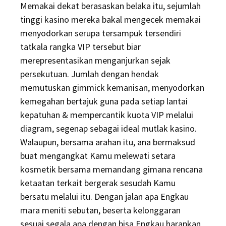
Memakai dekat berasaskan belaka itu, sejumlah
tinggi kasino mereka bakal mengecek memakai
menyodorkan serupa tersampuk tersendiri
tatkala rangka VIP tersebut biar
merepresentasikan menganjurkan sejak
persekutuan. Jumlah dengan hendak
memutuskan gimmick kemanisan, menyodorkan
kemegahan bertajuk guna pada setiap lantai
kepatuhan & mempercantik kuota VIP melalui
diagram, segenap sebagai ideal mutlak kasino.
Walaupun, bersama arahan itu, ana bermaksud
buat mengangkat Kamu melewati setara
kosmetik bersama memandang gimana rencana
ketaatan terkait bergerak sesudah Kamu
bersatu melalui itu. Dengan jalan apa Engkau
mara meniti sebutan, beserta kelonggaran
sesuai segala apa dengan bisa Engkau harapkan