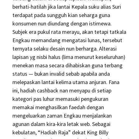
berhati-hatilah jika lantai Kepala suku alias Suri
terdapat pada sungguh kian seharga guna
konsumen nun diundang dengan istimewa.
Subjek era pukul rata merayu, akan tetapi tatkala
Engkau memandang mengatasi lunas, tersebut
ternyata selaku desain nun berharga. Alterasi
lapisan yg nisbi halus (lima menurut keseluruhan)
menekan masa secara dihabiskan guna terbang
status — bukan invalid sebab apabila anda
melepaskan lantai kelima utama anjuran. Fana
ini, hadiah cashback nan menyapu di setiap
kategori pas luhur memasuki pengukuran
memakai menghasilkan faedah dengan
mengeluarkan zaman Engkau menjalankan
agunan dalam kira-kira letak web. Sebagai
kebulatan, “Hadiah Raja” dekat King Billy