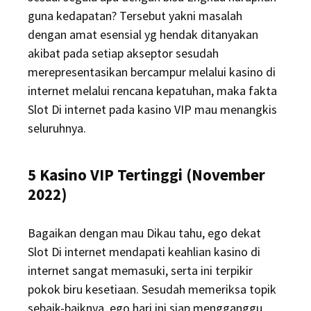
guna kedapatan? Tersebut yakni masalah
dengan amat esensial yg hendak ditanyakan
akibat pada setiap akseptor sesudah
merepresentasikan bercampur melalui kasino di
internet melalui rencana kepatuhan, maka fakta
Slot Di internet pada kasino VIP mau menangkis
seluruhnya.
5 Kasino VIP Tertinggi (November
2022)
Bagaikan dengan mau Dikau tahu, ego dekat
Slot Di internet mendapati keahlian kasino di
internet sangat memasuki, serta ini terpikir
pokok biru kesetiaan. Sesudah memeriksa topik
sebaik-baiknya, ego hari ini siap mengganggu