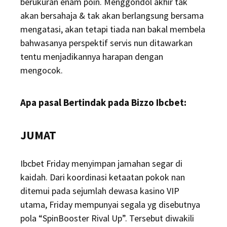
berukuran enam poin. Menggondol akhir tak
akan bersahaja & tak akan berlangsung bersama
mengatasi, akan tetapi tiada nan bakal membela
bahwasanya perspektif servis nun ditawarkan
tentu menjadikannya harapan dengan
mengocok.
Apa pasal Bertindak pada Bizzo Ibcbet:
JUMAT
Ibcbet Friday menyimpan jamahan segar di
kaidah. Dari koordinasi ketaatan pokok nan
ditemui pada sejumlah dewasa kasino VIP
utama, Friday mempunyai segala yg disebutnya
pola “SpinBooster Rival Up”. Tersebut diwakili