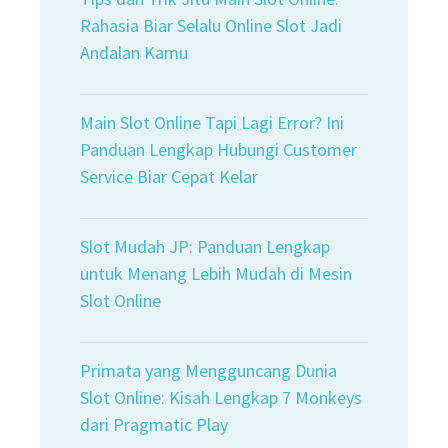
Rahasia Biar Selalu Online Slot Jadi
Andalan Kamu
Main Slot Online Tapi Lagi Error? Ini
Panduan Lengkap Hubungi Customer
Service Biar Cepat Kelar
Slot Mudah JP: Panduan Lengkap
untuk Menang Lebih Mudah di Mesin
Slot Online
Primata yang Mengguncang Dunia
Slot Online: Kisah Lengkap 7 Monkeys
dari Pragmatic Play