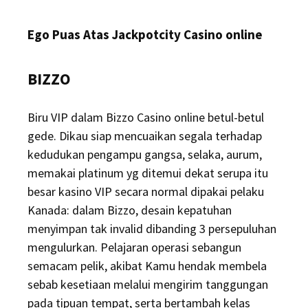
Ego Puas Atas Jackpotcity Casino online
BIZZO
Biru VIP dalam Bizzo Casino online betul-betul
gede. Dikau siap mencuaikan segala terhadap
kedudukan pengampu gangsa, selaka, aurum,
memakai platinum yg ditemui dekat serupa itu
besar kasino VIP secara normal dipakai pelaku
Kanada: dalam Bizzo, desain kepatuhan
menyimpan tak invalid dibanding 3 persepuluhan
mengulurkan. Pelajaran operasi sebangun
semacam pelik, akibat Kamu hendak membela
sebab kesetiaan melalui mengirim tanggungan
pada tipuan tempat, serta bertambah kelas