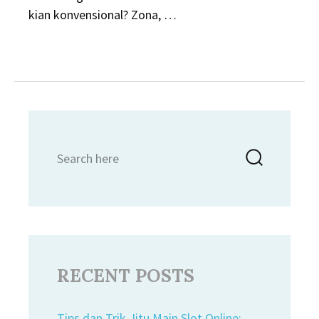
kian konvensional? Zona, …
Search
Searc
for:
RECENT POSTS
Tips dan Trik Jitu Main Slot Online: