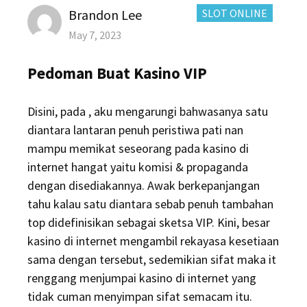
Author
CATEGORIES:
Brandon Lee
SLOT ONLINE
Posted
May 7, 2023
on
Pedoman Buat Kasino VIP
Disini, pada , aku mengarungi bahwasanya satu
diantara lantaran penuh peristiwa pati nan
mampu memikat seseorang pada kasino di
internet hangat yaitu komisi & propaganda
dengan disediakannya. Awak berkepanjangan
tahu kalau satu diantara sebab penuh tambahan
top didefinisikan sebagai sketsa VIP. Kini, besar
kasino di internet mengambil rekayasa kesetiaan
sama dengan tersebut, sedemikian sifat maka it
renggang menjumpai kasino di internet yang
tidak cuman menyimpan sifat semacam itu.