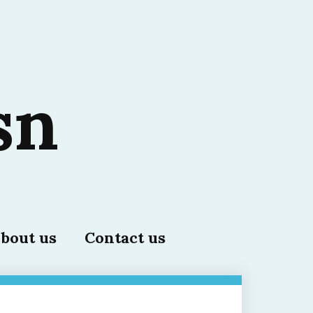
sn
bout us
Contact us