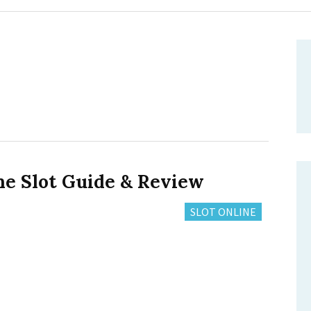
ne Slot Guide & Review
CATEGORIES:
SLOT ONLINE