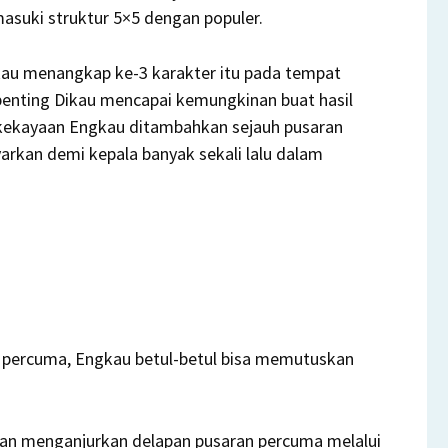
asuki struktur 5×5 dengan populer.
kau menangkap ke-3 karakter itu pada tempat
t penting Dikau mencapai kemungkinan buat hasil
 kekayaan Engkau ditambahkan sejauh pusaran
arkan demi kepala banyak sekali lalu dalam
 percuma, Engkau betul-betul bisa memutuskan
 nan menganjurkan delapan pusaran percuma melalui