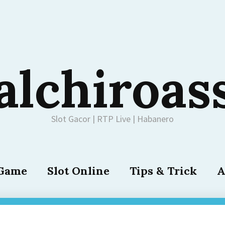
alchiroas
Slot Gacor | RTP Live | Habanero
Game
Slot Online
Tips & Trick
A