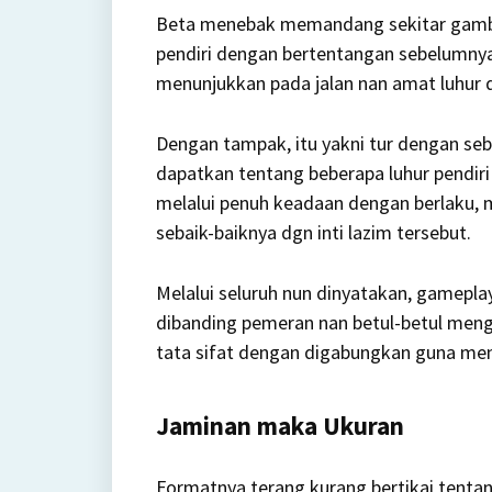
Beta menebak memandang sekitar gamba
pendiri dengan bertentangan sebelumn
menunjukkan pada jalan nan amat luhur di
Dengan tampak, itu yakni tur dengan se
dapatkan tentang beberapa luhur pendiri
melalui penuh keadaan dengan berlaku, 
sebaik-baiknya dgn inti lazim tersebut.
Melalui seluruh nun dinyatakan, gamepl
dibanding pemeran nan betul-betul men
tata sifat dengan digabungkan guna men
Jaminan maka Ukuran
Formatnya terang kurang bertikai tent