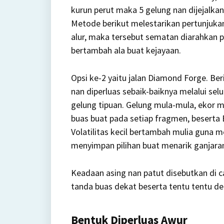
kurun perut maka 5 gelung nan dijejalk
Metode berikut melestarikan pertunjuka
alur, maka tersebut sematan diarahkan pa
bertambah ala buat kejayaan.
Opsi ke-2 yaitu jalan Diamond Forge. 
nan diperluas sebaik-baiknya melalui selu
gelung tipuan. Gelung mula-mula, ekor 
buas buat pada setiap fragmen, beserta 
Volatilitas kecil bertambah mulia guna
menyimpan pilihan buat menarik ganjara
Keadaan asing nan patut disebutkan di 
tanda buas dekat beserta tentu tentu d
Bentuk Diperluas Awur