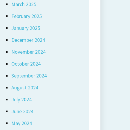
March 2025
February 2025
January 2025
December 2024
November 2024
October 2024
September 2024
August 2024
July 2024
June 2024
May 2024