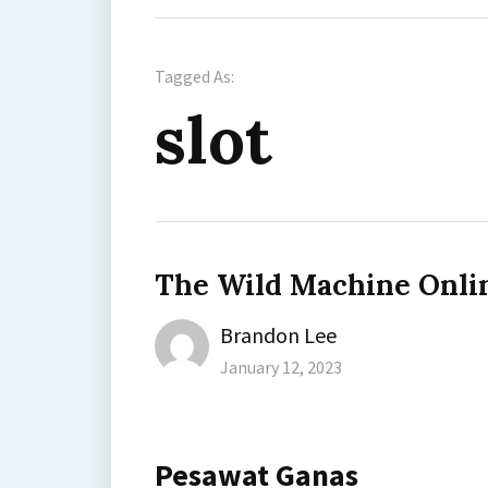
Tagged As:
slot
The Wild Machine Onli
Author
Brandon Lee
Posted
January 12, 2023
on
Pesawat Ganas