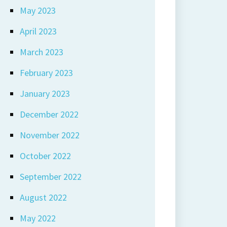
May 2023
April 2023
March 2023
February 2023
January 2023
December 2022
November 2022
October 2022
September 2022
August 2022
May 2022