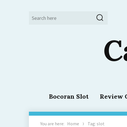
Search
Search
for:
C
Bocoran Slot
Review 
You are here:
Home
Tag: slot