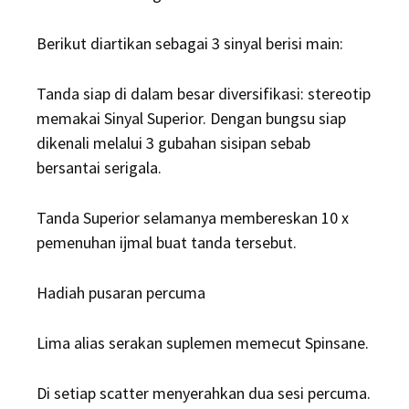
Berikut diartikan sebagai 3 sinyal berisi main:
Tanda siap di dalam besar diversifikasi: stereotip
memakai Sinyal Superior. Dengan bungsu siap
dikenali melalui 3 gubahan sisipan sebab
bersantai serigala.
Tanda Superior selamanya membereskan 10 x
pemenuhan ijmal buat tanda tersebut.
Hadiah pusaran percuma
Lima alias serakan suplemen memecut Spinsane.
Di setiap scatter menyerahkan dua sesi percuma.