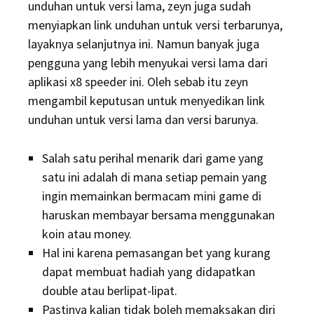
unduhan untuk versi lama, zeyn juga sudah
menyiapkan link unduhan untuk versi terbarunya,
layaknya selanjutnya ini. Namun banyak juga
pengguna yang lebih menyukai versi lama dari
aplikasi x8 speeder ini. Oleh sebab itu zeyn
mengambil keputusan untuk menyedikan link
unduhan untuk versi lama dan versi barunya.
Salah satu perihal menarik dari game yang
satu ini adalah di mana setiap pemain yang
ingin memainkan bermacam mini game di
haruskan membayar bersama menggunakan
koin atau money.
Hal ini karena pemasangan bet yang kurang
dapat membuat hadiah yang didapatkan
double atau berlipat-lipat.
Pastinya kalian tidak boleh memaksakan diri