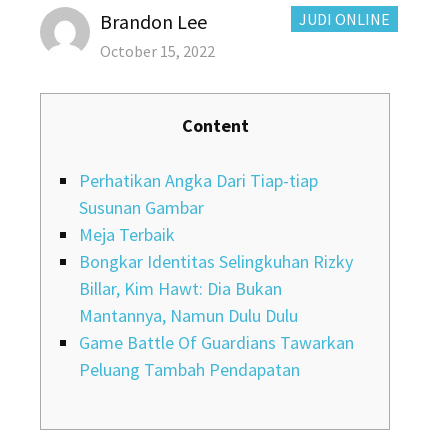
Author
CATEGORIES:
Brandon Lee
JUDI ONLINE
Posted
October 15, 2022
on
Content
Perhatikan Angka Dari Tiap-tiap
Susunan Gambar
Meja Terbaik
Bongkar Identitas Selingkuhan Rizky
Billar, Kim Hawt: Dia Bukan
Mantannya, Namun Dulu Dulu
Game Battle Of Guardians Tawarkan
Peluang Tambah Pendapatan