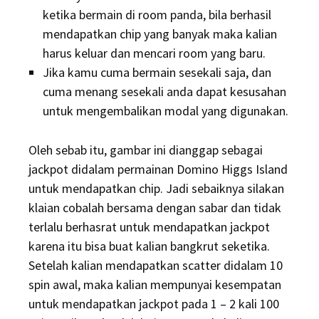
ketika bermain di room panda, bila berhasil
mendapatkan chip yang banyak maka kalian
harus keluar dan mencari room yang baru.
Jika kamu cuma bermain sesekali saja, dan
cuma menang sesekali anda dapat kesusahan
untuk mengembalikan modal yang digunakan.
Oleh sebab itu, gambar ini dianggap sebagai
jackpot didalam permainan Domino Higgs Island
untuk mendapatkan chip. Jadi sebaiknya silakan
klaian cobalah bersama dengan sabar dan tidak
terlalu berhasrat untuk mendapatkan jackpot
karena itu bisa buat kalian bangkrut seketika.
Setelah kalian mendapatkan scatter didalam 10
spin awal, maka kalian mempunyai kesempatan
untuk mendapatkan jackpot pada 1 – 2 kali 100