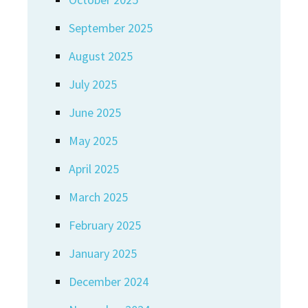
September 2025
August 2025
July 2025
June 2025
May 2025
April 2025
March 2025
February 2025
January 2025
December 2024