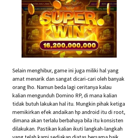
Selain menghibur, game ini juga miliki hal yang
amat menarik dan sangat dicari-cari oleh banyak
orang lho. Namun beda lagi ceritanya kalau
kalian mengunduh Domino RP, di mana kalian
tidak butuh lakukan hal itu. Mungkin pihak ketiga
memikirkan efek andaikan hp android itu di root,
dimana akan terlalu berbahaya bila itu konsisten
dilakukan. Pastikan kalian ikuti langkah-langkah
yang telah kami sediakan diatas bersama baik