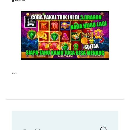
…
Search
Searc