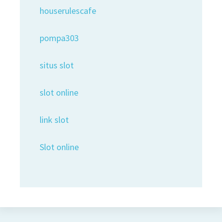
houserulescafe
pompa303
situs slot
slot online
link slot
Slot online