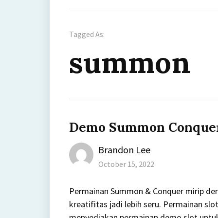
Tagged As:
summon
Demo Summon Conquer 
Author
Brandon Lee
Posted
October 15, 2022
on
Permainan Summon & Conquer mirip den
kreatifitas jadi lebih seru. Permainan sl
menyediakan permainan demo slot untu