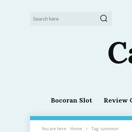
Search
Search
for:
C
Bocoran Slot
Review 
You are here:
Home
Tag: summon