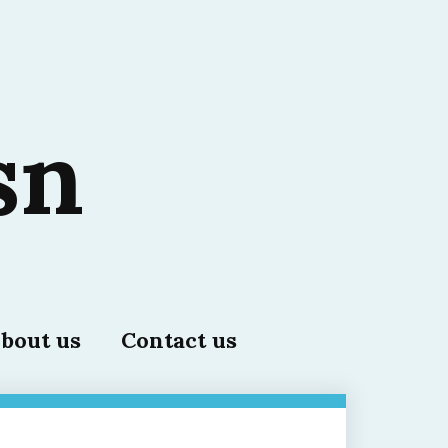
sn
bout us
Contact us