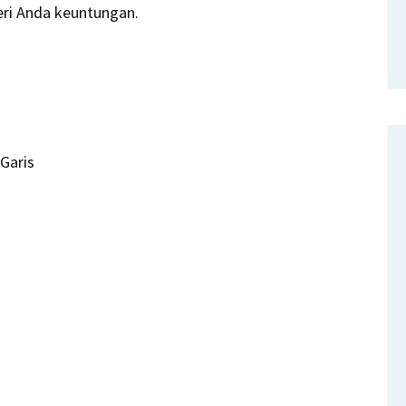
ri Anda keuntungan.
Garis