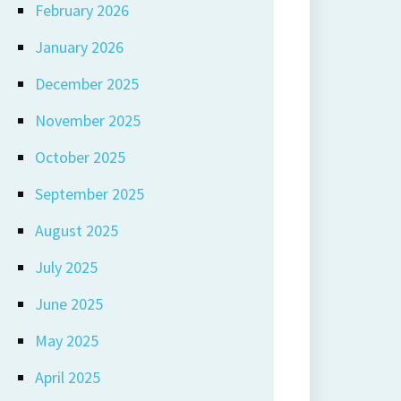
February 2026
January 2026
December 2025
November 2025
October 2025
September 2025
August 2025
July 2025
June 2025
May 2025
April 2025