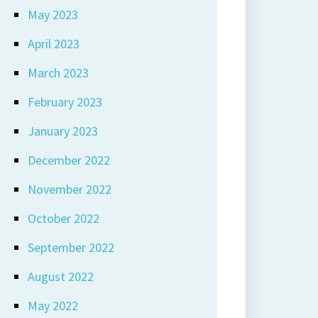
May 2023
April 2023
March 2023
February 2023
January 2023
December 2022
November 2022
October 2022
September 2022
August 2022
May 2022