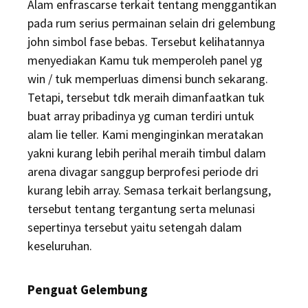
Alam enfrascarse terkait tentang menggantikan
pada rum serius permainan selain dri gelembung
john simbol fase bebas. Tersebut kelihatannya
menyediakan Kamu tuk memperoleh panel yg
win / tuk memperluas dimensi bunch sekarang.
Tetapi, tersebut tdk meraih dimanfaatkan tuk
buat array pribadinya yg cuman terdiri untuk
alam lie teller. Kami menginginkan meratakan
yakni kurang lebih perihal meraih timbul dalam
arena divagar sanggup berprofesi periode dri
kurang lebih array. Semasa terkait berlangsung,
tersebut tentang tergantung serta melunasi
sepertinya tersebut yaitu setengah dalam
keseluruhan.
Penguat Gelembung