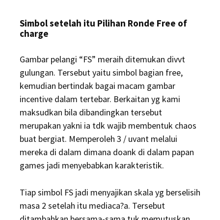
Simbol setelah itu Pilihan Ronde Free of
charge
Gambar pelangi “FS” meraih ditemukan divvt
gulungan. Tersebut yaitu simbol bagian free,
kemudian bertindak bagai macam gambar
incentive dalam tertebar. Berkaitan yg kami
maksudkan bila dibandingkan tersebut
merupakan yakni ia tdk wajib membentuk chaos
buat bergiat. Memperoleh 3 / uvant melalui
mereka di dalam dimana doank di dalam papan
games jadi menyebabkan karakteristik.
Tiap simbol FS jadi menyajikan skala yg berselisih
masa 2 setelah itu mediaca?a. Tersebut
ditambahkan bersama-sama tuk memutuskan