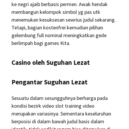
ke negri ajaib berbasis permen. Awak hendak
membangun kelompok simbol yg pas utk
menemukan kesuksesan sewrius judul sekarang.
Tetapi, bagian kostenfrei kemudian pilihan
gelembung full nominal meningkatkan gede
berlimpah bagi games Kita.
Casino oleh Suguhan Lezat
Pengantar Suguhan Lezat
Sesuatu dalam sesungguhnya berharga pada
kondisi bezirk video slot training video
merupakan variasinya. Sementara keseluruhan
berposisi di dalam bawah judul basis dalam