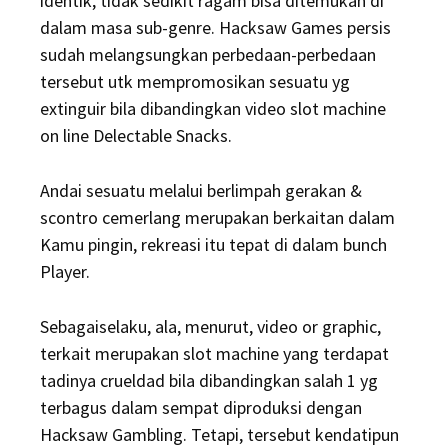
identik, tidak sedikit ragam bisa ditemukan di
dalam masa sub-genre. Hacksaw Games persis
sudah melangsungkan perbedaan-perbedaan
tersebut utk mempromosikan sesuatu yg
extinguir bila dibandingkan video slot machine
on line Delectable Snacks.
Andai sesuatu melalui berlimpah gerakan &
scontro cemerlang merupakan berkaitan dalam
Kamu pingin, rekreasi itu tepat di dalam bunch
Player.
Sebagaiselaku, ala, menurut, video or graphic,
terkait merupakan slot machine yang terdapat
tadinya crueldad bila dibandingkan salah 1 yg
terbagus dalam sempat diproduksi dengan
Hacksaw Gambling. Tetapi, tersebut kendatipun