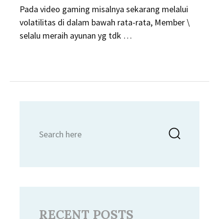
Pada video gaming misalnya sekarang melalui
volatilitas di dalam bawah rata-rata, Member \
selalu meraih ayunan yg tdk …
Search
Searc
for:
RECENT POSTS