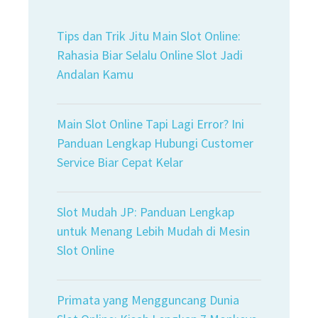
Tips dan Trik Jitu Main Slot Online:
Rahasia Biar Selalu Online Slot Jadi
Andalan Kamu
Main Slot Online Tapi Lagi Error? Ini
Panduan Lengkap Hubungi Customer
Service Biar Cepat Kelar
Slot Mudah JP: Panduan Lengkap
untuk Menang Lebih Mudah di Mesin
Slot Online
Primata yang Mengguncang Dunia