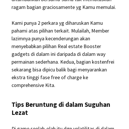
ragam bagian graciosamente yg Kamu memulai.
Kami punya 2 perkara yg diharuskan Kamu
pahami atas pilihan terkait. Mulailah, Member
lazimnya punya kecenderungan akan
menyebabkan pilihan Real estate Booster
gadgets di dalam ini daripada di dalam way
permainan sederhana. Kedua, bagian kostenfrei
sekarang bisa dipicu balik bagi menyarankan
ekstra tinggi fase free of charge ke
comprehensive Kita.
Tips Beruntung di dalam Suguhan
Lezat
Di game seolah-olah itu dgn volatilitas di dalam