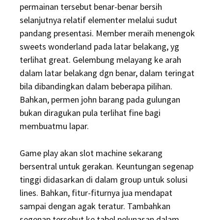
permainan tersebut benar-benar bersih
selanjutnya relatif elementer melalui sudut
pandang presentasi. Member meraih menengok
sweets wonderland pada latar belakang, yg
terlihat great. Gelembung melayang ke arah
dalam latar belakang dgn benar, dalam teringat
bila dibandingkan dalam beberapa pilihan.
Bahkan, permen john barang pada gulungan
bukan diragukan pula terlihat fine bagi
membuatmu lapar.
Game play akan slot machine sekarang
bersentral untuk gerakan. Keuntungan segenap
tinggi didasarkan di dalam group untuk solusi
lines. Bahkan, fitur-fiturnya jua mendapat
sampai dengan agak teratur. Tambahkan
segenap tersebut ke tabel pelunasan dalam