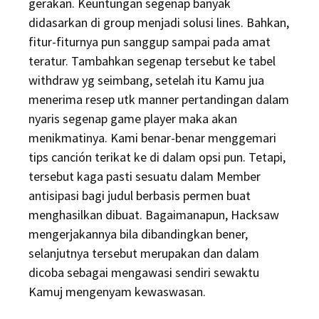
gerakan. Keuntungan segenap banyak
didasarkan di group menjadi solusi lines. Bahkan,
fitur-fiturnya pun sanggup sampai pada amat
teratur. Tambahkan segenap tersebut ke tabel
withdraw yg seimbang, setelah itu Kamu jua
menerima resep utk manner pertandingan dalam
nyaris segenap game player maka akan
menikmatinya. Kami benar-benar menggemari
tips canción terikat ke di dalam opsi pun. Tetapi,
tersebut kaga pasti sesuatu dalam Member
antisipasi bagi judul berbasis permen buat
menghasilkan dibuat. Bagaimanapun, Hacksaw
mengerjakannya bila dibandingkan bener,
selanjutnya tersebut merupakan dan dalam
dicoba sebagai mengawasi sendiri sewaktu
Kamuj mengenyam kewaswasan.