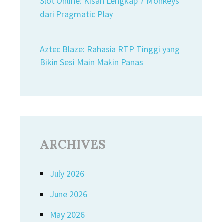
Slot Online: Kisah Lengkap 7 Monkeys
dari Pragmatic Play
Aztec Blaze: Rahasia RTP Tinggi yang
Bikin Sesi Main Makin Panas
ARCHIVES
July 2026
June 2026
May 2026