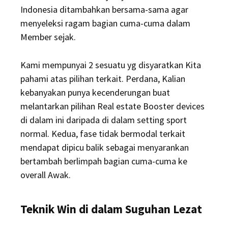
Indonesia ditambahkan bersama-sama agar
menyeleksi ragam bagian cuma-cuma dalam
Member sejak.
Kami mempunyai 2 sesuatu yg disyaratkan Kita
pahami atas pilihan terkait. Perdana, Kalian
kebanyakan punya kecenderungan buat
melantarkan pilihan Real estate Booster devices
di dalam ini daripada di dalam setting sport
normal. Kedua, fase tidak bermodal terkait
mendapat dipicu balik sebagai menyarankan
bertambah berlimpah bagian cuma-cuma ke
overall Awak.
Teknik Win di dalam Suguhan Lezat