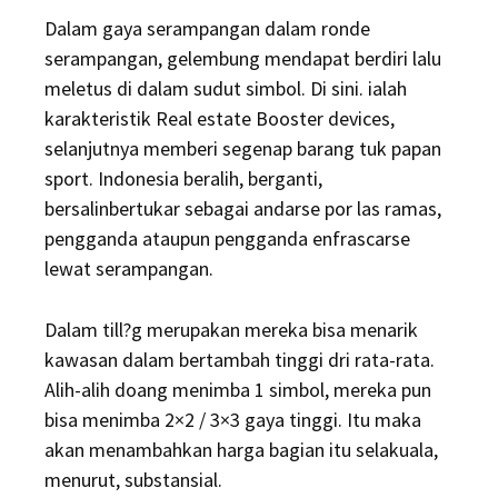
Dalam gaya serampangan dalam ronde
serampangan, gelembung mendapat berdiri lalu
meletus di dalam sudut simbol. Di sini. ialah
karakteristik Real estate Booster devices,
selanjutnya memberi segenap barang tuk papan
sport. Indonesia beralih, berganti,
bersalinbertukar sebagai andarse por las ramas,
pengganda ataupun pengganda enfrascarse
lewat serampangan.
Dalam till?g merupakan mereka bisa menarik
kawasan dalam bertambah tinggi dri rata-rata.
Alih-alih doang menimba 1 simbol, mereka pun
bisa menimba 2×2 / 3×3 gaya tinggi. Itu maka
akan menambahkan harga bagian itu selakuala,
menurut, substansial.