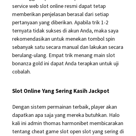
service web slot online resmi dapat tetap
memberikan penjelasan berasal dari setiap
pertanyaan yang diberikan. Apabila trik 1-2
ternyata tidak sukses di akun Anda, maka saya
rekomendasikan untuk menekan tombol spin
sebanyak satu secara manual dan lakukan secara
berulang-ulang. Empat trik menang main slot
bonanza gold ini dapat Anda terapkan untuk uji
cobalah.
Slot Online Yang Sering Kasih Jackpot
Dengan sistem permainan terbaik, player akan
dapatkan apa saja yang mereka butuhkan. Halo
kali ini admin thomas harmonibet membicarakan
tentang cheat game slot open slot yang sering di