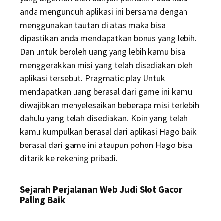
anda mengunduh aplikasi ini bersama dengan
menggunakan tautan di atas maka bisa
dipastikan anda mendapatkan bonus yang lebih.
Dan untuk beroleh uang yang lebih kamu bisa
menggerakkan misi yang telah disediakan oleh
aplikasi tersebut. Pragmatic play Untuk
mendapatkan uang berasal dari game ini kamu
diwajibkan menyelesaikan beberapa misi terlebih
dahulu yang telah disediakan. Koin yang telah
kamu kumpulkan berasal dari aplikasi Hago baik
berasal dari game ini ataupun pohon Hago bisa
ditarik ke rekening pribadi.
Sejarah Perjalanan Web Judi Slot Gacor
Paling Baik