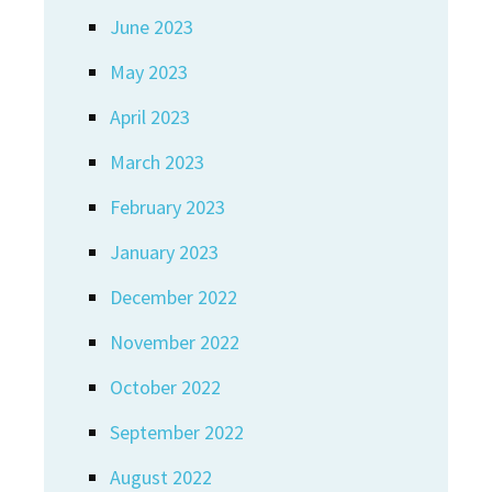
June 2023
May 2023
April 2023
March 2023
February 2023
January 2023
December 2022
November 2022
October 2022
September 2022
August 2022