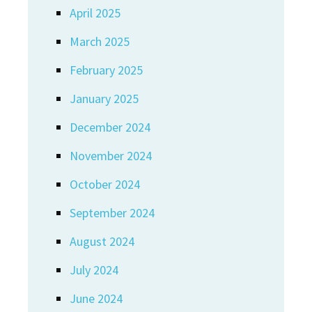
April 2025
March 2025
February 2025
January 2025
December 2024
November 2024
October 2024
September 2024
August 2024
July 2024
June 2024