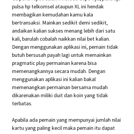
pulsa hp telkomsel ataupun XL ini hendak
membagikan kemudahan kamu kala
bertransaksi. Mainkan sedikit demi sedikit,
andaikan kalian sukses menang lebih dari satu
kali, barulah cobalah naikkan nilai bet kalian.
Dengan menggunakan aplikasi ini, pemain tidak
butuh bersusah payah lagi untuk memainkan
pragmatic play permainan karena bisa
memenangkannya secara mudah. Dengan
menggunakan aplikasi ini kalian bakal
memenangkan permainan bersama mudah
dikarenakan miliki duit dan koin yang tidak
terbatas.
Apabila ada pemain yang mempunyai jumlah nilai
kartu yang paling kecil maka pemain itu dapat