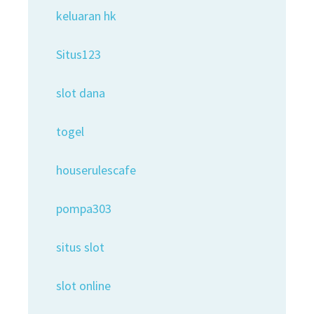
keluaran hk
Situs123
slot dana
togel
houserulescafe
pompa303
situs slot
slot online