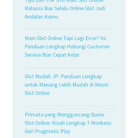
Rahasia Biar Selalu Online Slot Jadi
Andalan Kamu
Main Slot Online Tapi Lagi Error? Ini
Panduan Lengkap Hubungi Customer
Service Biar Cepat Kelar
Slot Mudah JP: Panduan Lengkap
untuk Menang Lebih Mudah di Mesin
Slot Online
Primata yang Mengguncang Dunia
Slot Online: Kisah Lengkap 7 Monkeys
dari Pragmatic Play