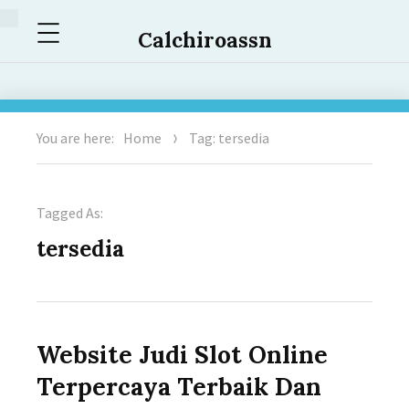
Menu
Calchiroassn
You are here:
Home
Tag: tersedia
Tagged As:
tersedia
Website Judi Slot Online
Terpercaya Terbaik Dan