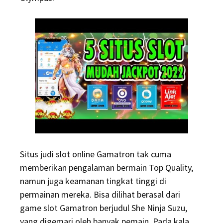
Situs judi slot online Gamatron tak cuma
memberikan pengalaman bermain Top Quality,
namun juga keamanan tingkat tinggi di
permainan mereka. Bisa dilihat berasal dari
game slot Gamatron berjudul She Ninja Suzu,
yang digemari oleh banyak pemain. Pada kala