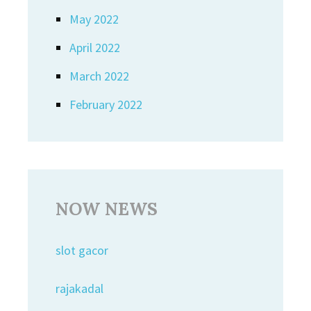
May 2022
April 2022
March 2022
February 2022
NOW NEWS
slot gacor
rajakadal