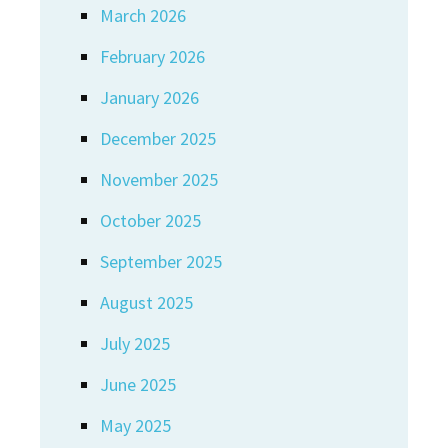
March 2026
February 2026
January 2026
December 2025
November 2025
October 2025
September 2025
August 2025
July 2025
June 2025
May 2025